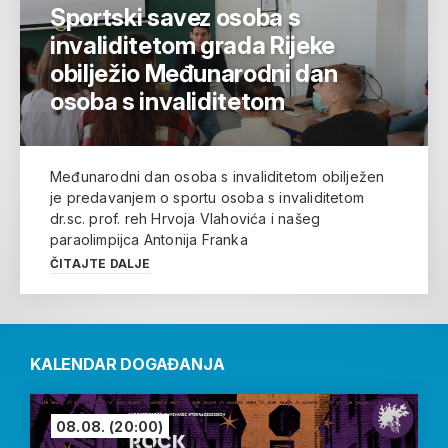
Sportski savez osoba s
invaliditetom grada Rijeke
obilježio Međunarodni dan
osoba s invaliditetom
Međunarodni dan osoba s invaliditetom obilježen
je predavanjem o sportu osoba s invaliditetom
dr.sc. prof. reh Hrvoja Vlahovića i našeg
paraolimpijca Antonija Franka
ČITAJTE DALJE
KALENDAR DOGAĐANJA
08.08.
(20:00)