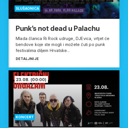
SLUŠAONICA
Punk’s not dead u Palachu
Mlada članica Ri Rock udruge, DJEvica, vrtjet će
bendove koje ste mogli i možete čuti po punk
festivalima diljem Hrvatske...
DETALJNIJE
23.08.
(00:00)
KONCERT