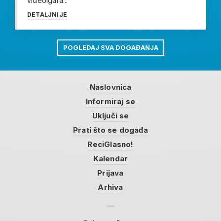
videoigara...
DETALJNIJE
POGLEDAJ SVA DOGAĐANJA
Naslovnica
Informiraj se
Uključi se
Prati što se događa
ReciGlasno!
Kalendar
Prijava
Arhiva