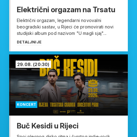
Električni orgazam na Trsatu
Električni orgazam, legendarni novovalni
beogradski sastav, u Rijeci će promovirati novi
studijski album pod nazivom "U magli sjaj"...
DETALJNIJE
29.08.
(20:30)
KONCERT
Buč Kesidi u Rijeci
Spoj plesnog disko ritma i čvrstog indie-rock