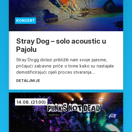
KONCERT
Stray Dog – solo acoustic u
Pajolu
Stray Dogg dolazi približiti nam svoje pjesme,
pričajući zabavne priče o tome kako su nastajale
demistificirajući cijeli proces stvaranja....
DETALJNIJE
14.08.
(21:00)