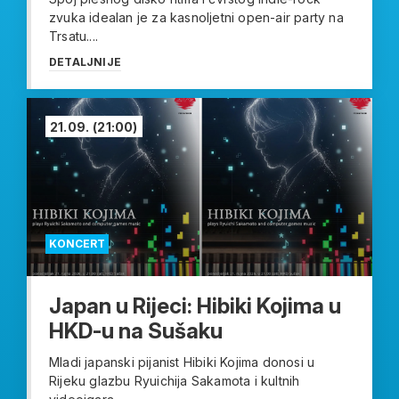
zvuka idealan je za kasnoljetni open-air party na
Trsatu....
DETALJNIJE
21.09.
(21:00)
KONCERT
Japan u Rijeci: Hibiki Kojima u
HKD-u na Sušaku
Mladi japanski pijanist Hibiki Kojima donosi u
Rijeku glazbu Ryuichija Sakamota i kultnih