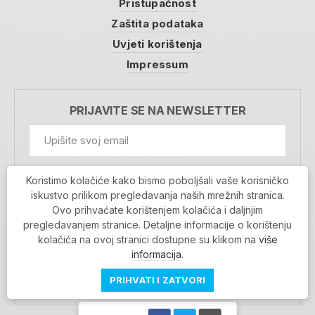
Pristupačnost
Zaštita podataka
Uvjeti korištenja
Impressum
PRIJAVITE SE NA NEWSLETTER
GDPR Information
Koristimo kolačiće kako bismo poboljšali vaše korisničko
Prihvaćam da se moji podaci spremaju u bazu
iskustvo prilikom pregledavanja naših mrežnih stranica.
podataka i koriste u svrhu slanja MojaRijeka
Ovo prihvaćate korištenjem kolačića i daljnjim
newslettera
pregledavanjem stranice. Detaljne informacije o korištenju
MOJARIJEKA NEWSLETTER
kolačića na ovoj stranici dostupne su klikom na
više
PRIJAVI SE
informacija
.
PRIHVATI I ZATVORI