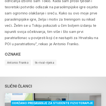
odricanja izborio sam Tokio. Kada sam prošli tjedan i
teoretski potvrdio odlazak na paraolimpijske igre osjetio
sam ogromno olakšanje i sreću. Kako su ovo moje prve
paraolimpijske igre, želja i motiv za treningom su nikad
veći. Želim se u Tokiju pokazati u čim boljem izdanju te
ispuniti svoja očekivanja, tim više i što sam prvi
paratriatlonac u povijesti koji će nastupiti za Hrvatsku na
POI u paratriatlonu”, rekao je Antonio Franko.
OZNAKE
Antonio Franko
tk-rival-rijeka
SLIČNI ČLANCI
ODRŽANO PREDAVANJE ZA STUDENTE FIZIOTERAPIJE