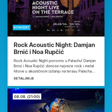
KONCERT
Rock Acoustic Night: Damjan
Brnić i Noa Rupčić
Rock Acoustic Night ponovno u Palachu! Damjan
Brnić i Noa Rupčić donose najveće rock i metal
hitove u akustičnom izdanju na terasu Palacha....
DETALJNIJE
08.08.
(21:00)