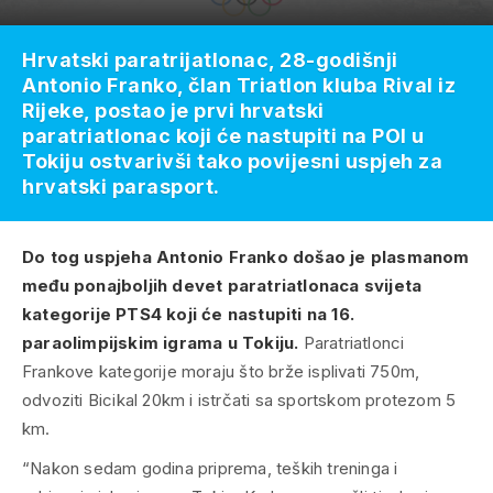
Hrvatski paratrijatlonac, 28-godišnji
Antonio Franko, član Triatlon kluba Rival iz
Rijeke, postao je prvi hrvatski
paratriatlonac koji će nastupiti na POI u
Tokiju ostvarivši tako povijesni uspjeh za
hrvatski parasport.
Do tog uspjeha Antonio Franko došao je plasmanom
među ponajboljih devet paratriatlonaca svijeta
kategorije PTS4 koji će nastupiti na 16.
paraolimpijskim igrama u Tokiju.
Paratriatlonci
Frankove kategorije moraju što brže isplivati 750m,
odvoziti Bicikal 20km i istrčati sa sportskom protezom 5
km.
“Nakon sedam godina priprema, teških treninga i