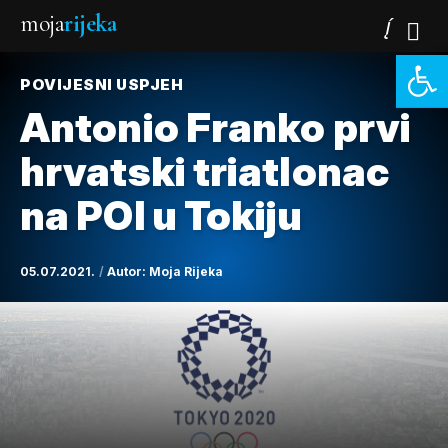
moja
rijeka
Open 
POVIJESNI USPJEH
Antonio Franko prvi
hrvatski triatlonac
na POI u Tokiju
05.07.2021.
Autor:
Moja Rijeka