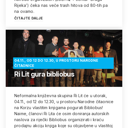
Rijeka’) čeka nas veče trash hitova od 80-tih pa
na ovamo.
ČITAJTE DALJE
04.11., OD 12 DO 12.30, U PROSTORU NARODNE
ČITAONICE
Ri Lit gura bibliobus
Neformalna književna skupina Ri Lit će u utorak,
04.11., od 12 do 12.30, u prostoru Narodne čitaonice
na Korzu vlastitim knjigama pogurati Bibliobus!
Naime, članovi Ri Lita će osim doniranja autorskih
naslova za riječki Bibliobus organizirati i kraću
prodajnu akciju knjiga koje su objavljene u vlastitoj