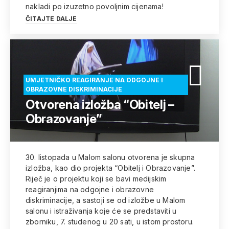
nakladi po izuzetno povoljnim cijenama!
ČITAJTE DALJE
UMJETNIČKO REAGIRANJE NA ODGOJNE I
OBRAZOVNE DISKRIMINACIJE
Otvorena izložba “Obitelj –
Obrazovanje”
30. listopada u Malom salonu otvorena je skupna
izložba, kao dio projekta “Obitelj i Obrazovanje”.
Riječ je o projektu koji se bavi medijskim
reagiranjima na odgojne i obrazovne
diskriminacije, a sastoji se od izložbe u Malom
salonu i istraživanja koje će se predstaviti u
zborniku, 7. studenog u 20 sati, u istom prostoru.