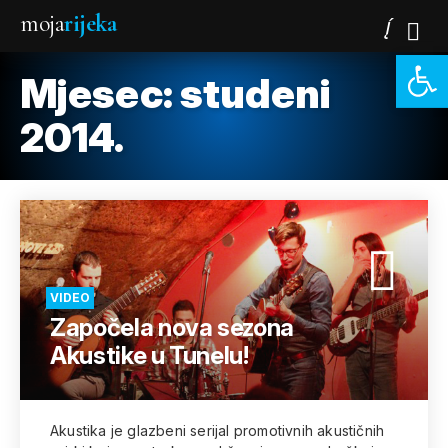
moja
rijeka
Open 
Mjesec:
studeni
2014.
VIDEO
Započela nova sezona
Akustike u Tunelu!
Akustika je glazbeni serijal promotivnih akustičnih