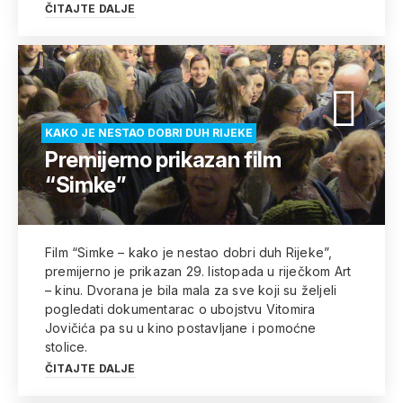
ČITAJTE DALJE
KAKO JE NESTAO DOBRI DUH RIJEKE
Premijerno prikazan film
“Simke”
Film “Simke – kako je nestao dobri duh Rijeke”,
premijerno je prikazan 29. listopada u riječkom Art
– kinu. Dvorana je bila mala za sve koji su željeli
pogledati dokumentarac o ubojstvu Vitomira
Jovičića pa su u kino postavljane i pomoćne
stolice.
ČITAJTE DALJE