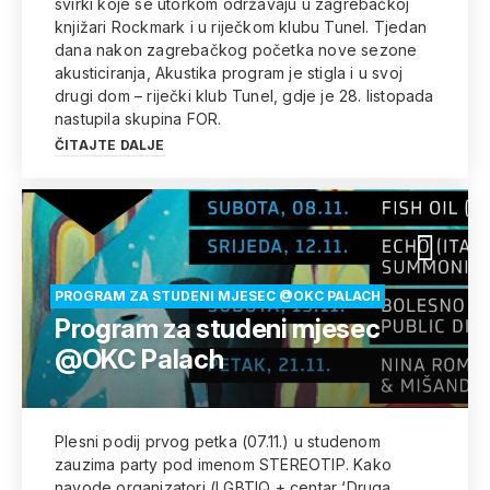
svirki koje se utorkom održavaju u zagrebačkoj
knjižari Rockmark i u riječkom klubu Tunel. Tjedan
dana nakon zagrebačkog početka nove sezone
akusticiranja, Akustika program je stigla i u svoj
drugi dom – riječki klub Tunel, gdje je 28. listopada
nastupila skupina FOR.
ČITAJTE DALJE
PROGRAM ZA STUDENI MJESEC @OKC PALACH
Program za studeni mjesec
@OKC Palach
Plesni podij prvog petka (07.11.) u studenom
zauzima party pod imenom STEREOTIP. Kako
navode organizatori (LGBTIQ + centar ‘Druga