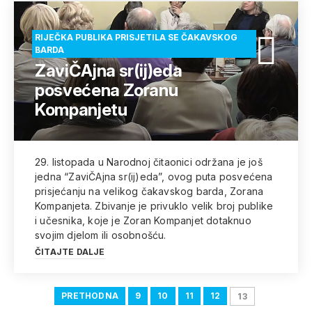
RIJEČKA PUBLIKA PRISJETILA SE ČAKAVSKOG
BARDA
ZaviČAjna sr(ij)eda
posvećena Zoranu
Kompanjetu
29. listopada u Narodnoj čitaonici održana je još
jedna “ZaviČAjna sr(ij)eda”, ovog puta posvećena
prisjećanju na velikog čakavskog barda, Zorana
Kompanjeta. Zbivanje je privuklo velik broj publike
i učesnika, koje je Zoran Kompanjet dotaknuo
svojim djelom ili osobnošću.
ČITAJTE DALJE
PRETHODNA
9
10
11
12
13