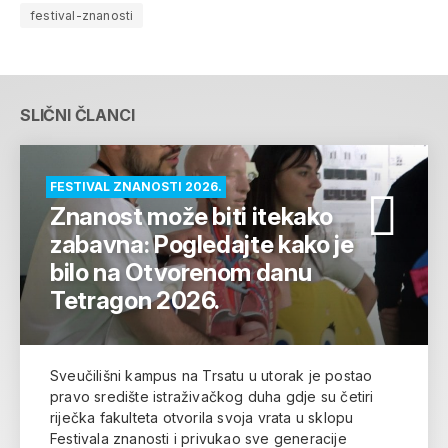
festival-znanosti
SLIČNI ČLANCI
FESTIVAL ZNANOSTI 2026.
Znanost može biti itekako
zabavna: Pogledajte kako je
bilo na Otvorenom danu
Tetragon 2026.
Sveučilišni kampus na Trsatu u utorak je postao
pravo središte istraživačkog duha gdje su četiri
riječka fakulteta otvorila svoja vrata u sklopu
Festivala znanosti i privukao sve generacije