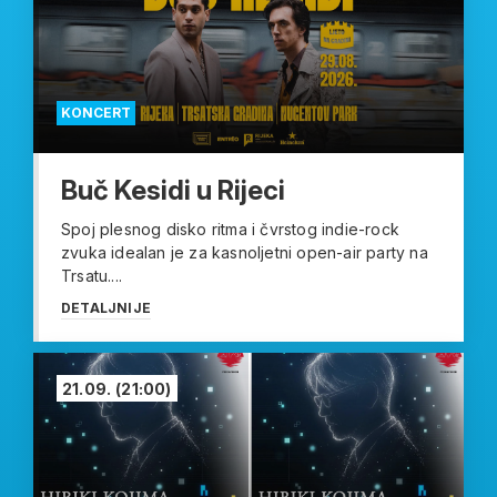
KONCERT
Buč Kesidi u Rijeci
Spoj plesnog disko ritma i čvrstog indie-rock
zvuka idealan je za kasnoljetni open-air party na
Trsatu....
DETALJNIJE
21.09.
(21:00)