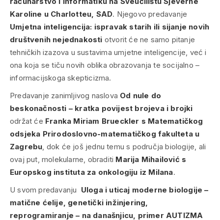
računarstvo i informatiku na Sveučilištu Sjeverne
Karoline u Charlotteu, SAD
. Njegovo predavanje
Umjetna inteligencija: ispravak starih ili sijanje novih
društvenih nejednakosti
otvorit će ne samo pitanje
tehničkih izazova u sustavima umjetne inteligencije, već i
ona koja se tiču novih oblika obrazovanja te socijalno –
informacijskoga skepticizma.
Predavanje zanimljivog naslova
Od nule do
beskonačnosti – kratka povijest brojeva i brojki
održat će
Franka Miriam Brueckler s Matematičkog
odsjeka Prirodoslovno-matematičkog fakulteta u
Zagrebu
, dok će još jednu temu s područja biologije, ali
ovaj put, molekularne, obraditi
Marija Mihailović s
Europskog instituta za onkologiju iz Milana
.
U svom predavanju
Uloga i uticaj moderne biologije –
matične ćelije, genetički inžinjering,
reprogramiranje – na današnjicu, primer AUTIZMA