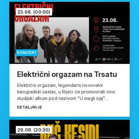
23.08.
(00:00)
KONCERT
Električni orgazam na Trsatu
Električni orgazam, legendarni novovalni
beogradski sastav, u Rijeci će promovirati novi
studijski album pod nazivom "U magli sjaj"...
DETALJNIJE
29.08.
(20:30)