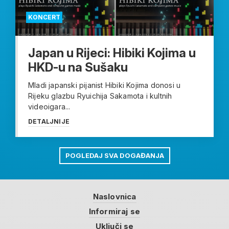
KONCERT
Japan u Rijeci: Hibiki Kojima u
HKD-u na Sušaku
Mladi japanski pijanist Hibiki Kojima donosi u
Rijeku glazbu Ryuichija Sakamota i kultnih
videoigara...
DETALJNIJE
POGLEDAJ SVA DOGAĐANJA
Naslovnica
Informiraj se
Uključi se