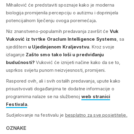
Mihailović će predstaviti spoznaje kako je moderna
biologija promijenila percepciju o autizmu i doprinijela
potencijalnom liječenju ovoga poremećaja.
Niz znanstveno-popularnih predavanja završit će
Vuk
Vuković iz tvrtke Oraclum Intelligence Systems
, sa
sjedištem
u Ujedinjenom Kraljevstvu
. Kroz svoje
izlaganje
Zašto smo tako loši u predviđanju
budućnosti?
Vuković će iznijeti načine kako da se to,
usprkos svijetu punom neizvjesnosti, promijeni.
Raspored ovih, ali i svih ostalih predavanja, upute kako
prisustvovati događanjima te dodatne informacije o
programima nalaze se na službenoj
web stranici
Festivala
.
Sudjelovanje na festivalu je
besplatno za sve posjetitelje.
OZNAKE