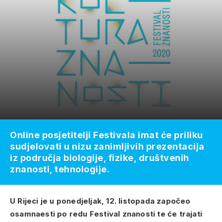
Online posjetitelji Festivala imat će priliku
sudjelovati u nizu zanimljivih prezentacija
iz područja biologije, fizike, društvenih
znanosti, tehnologije.
U Rijeci je u ponedjeljak, 12. listopada započeo
osamnaesti po redu Festival znanosti te će trajati