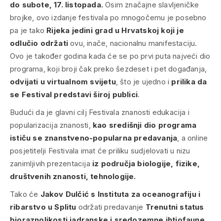
do subote, 17. listopada.
Osim značajne slavljeničke
brojke, ovo izdanje festivala po mnogočemu je posebno
pa je tako
Rijeka jedini grad u Hrvatskoj koji je
odlučio održati
ovu, inače, nacionalnu manifestaciju.
Ovo je također godina kada će se po prvi puta najveći dio
programa, koji broji čak preko šezdeset i pet događanja,
odvijati u virtualnom svijetu
, što je ujedno i
prilika da
se Festival predstavi široj publici
.
Budući da je glavni cilj Festivala znanosti edukacija i
popularizacija znanosti,
kao središnji dio programa
ističu se znanstveno-popularna predavanja
, a online
posjetitelji Festivala imat će priliku sudjelovati u nizu
zanimljivih prezentacija
iz područja biologije, fizike,
društvenih znanosti, tehnologije.
Tako će
Jakov Dulčić s Instituta za oceanografiju i
ribarstvo u Splitu
održati predavanje
Trenutni status
bioraznolikosti jadranske i sredozemne ihtiofaune