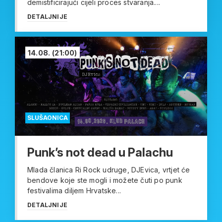
demistificirajući cijeli proces stvaranja....
DETALJNIJE
14.08.
(21:00)
SLUŠAONICA
Punk’s not dead u Palachu
Mlada članica Ri Rock udruge, DJEvica, vrtjet će
bendove koje ste mogli i možete čuti po punk
festivalima diljem Hrvatske...
DETALJNIJE