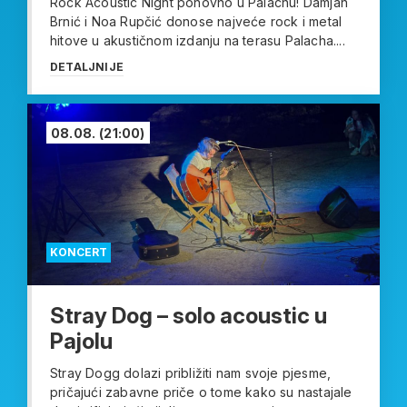
Rock Acoustic Night ponovno u Palachu! Damjan
Brnić i Noa Rupčić donose najveće rock i metal
hitove u akustičnom izdanju na terasu Palacha....
DETALJNIJE
08.08.
(21:00)
KONCERT
Stray Dog – solo acoustic u
Pajolu
Stray Dogg dolazi približiti nam svoje pjesme,
pričajući zabavne priče o tome kako su nastajale