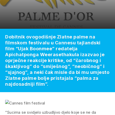
Dobitnik ovogodišnje Zlatne palme na
filmskom festivalu u Cannesu tajlandski
film “Ujak Boonmee” redatelja
Apichatponga Weerasethakula izazvao je
oprječne reakcije kritike, od “čarobnog i
škakljivog” do “smiješnog”, “neobičnog” i
“sjajnog”, a neki čak misle da bi mu umjesto
Zlatne palme bolje pristajala “palma za
najdosadniji film”.
“Sucima se svidjelo uzbudljivo djelo koje se ne da