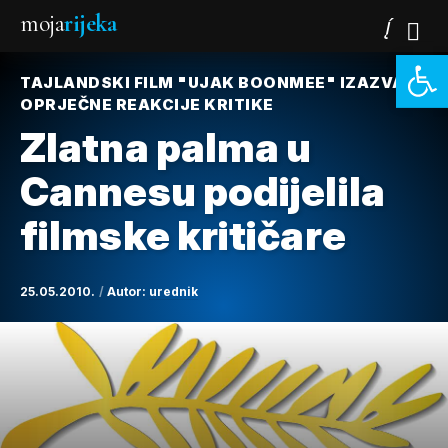
moja
rijeka
Open 
TAJLANDSKI FILM "UJAK BOONMEE" IZAZVAO
OPRJEČNE REAKCIJE KRITIKE
Zlatna palma u
Cannesu podijelila
filmske kritičare
25.05.2010.
Autor:
urednik