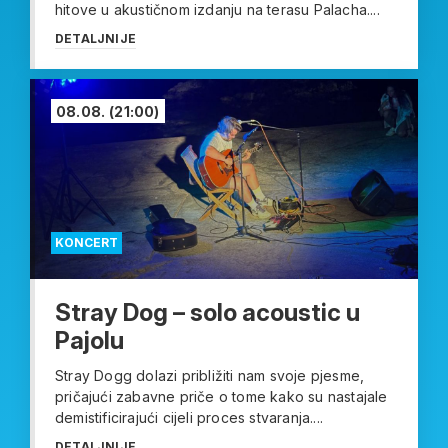
hitove u akustičnom izdanju na terasu Palacha....
DETALJNIJE
08.08.
(21:00)
KONCERT
Stray Dog – solo acoustic u
Pajolu
Stray Dogg dolazi približiti nam svoje pjesme,
pričajući zabavne priče o tome kako su nastajale
demistificirajući cijeli proces stvaranja....
DETALJNIJE