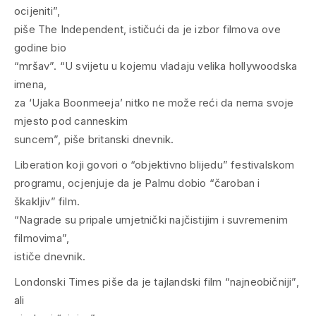
ocijeniti”,
piše The Independent, ističući da je izbor filmova ove
godine bio
“mršav”. “U svijetu u kojemu vladaju velika hollywoodska
imena,
za ‘Ujaka Boonmeeja’ nitko ne može reći da nema svoje
mjesto pod canneskim
suncem”, piše britanski dnevnik.
Liberation koji govori o “objektivno blijedu” festivalskom
programu, ocjenjuje da je Palmu dobio “čaroban i
škakljiv” film.
“Nagrade su pripale umjetnički najčistijim i suvremenim
filmovima”,
ističe dnevnik.
Londonski Times piše da je tajlandski film “najneobičniji”,
ali