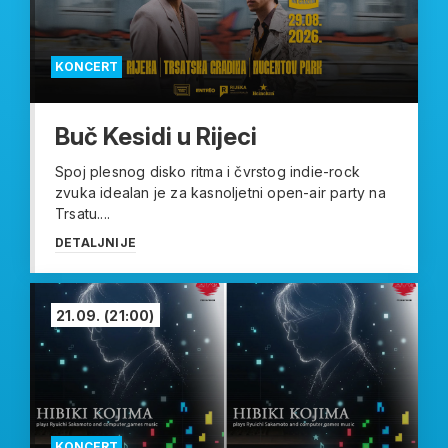
KONCERT
Buč Kesidi u Rijeci
Spoj plesnog disko ritma i čvrstog indie-rock
zvuka idealan je za kasnoljetni open-air party na
Trsatu....
DETALJNIJE
21.09.
(21:00)
KONCERT