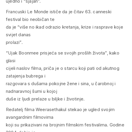
ujedno i “sjajan”.
Francuski Le Monde ističe da je čitav 63. canneski
festival bio neobičan te
da je “više no ikad odrazio kretanja, krize i rasprave koje
svijet danas
prolazi”.
“Ujak Boonmee prisjeća se svojih prošlih života”, kako
glasi
cijeli naslov filma, priča je o starcu koji pati od akutnog
zatajenja bubrega i
razgovara s dušama pokojne žene i sina, u čarobnoj i
nadnaravnoj šumi u kojoj
duše iz ljudi prelaze u biljke i životinje.
Redatelj filma Weerasethakul stekao je ugled svojim
avangardnim filmovima
koji su prikazivani na brojnim filmskim festivalima. Godine