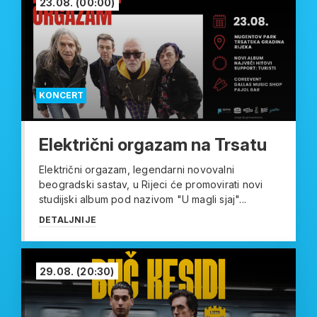
23.08.
(00:00)
KONCERT
Električni orgazam na Trsatu
Električni orgazam, legendarni novovalni
beogradski sastav, u Rijeci će promovirati novi
studijski album pod nazivom "U magli sjaj"...
DETALJNIJE
29.08.
(20:30)