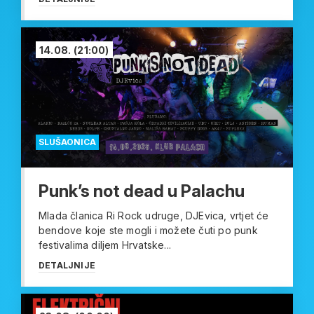
14.08.
(21:00)
SLUŠAONICA
Punk’s not dead u Palachu
Mlada članica Ri Rock udruge, DJEvica, vrtjet će
bendove koje ste mogli i možete čuti po punk
festivalima diljem Hrvatske...
DETALJNIJE