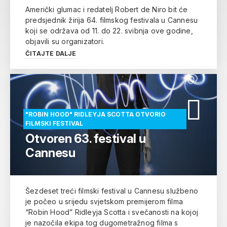
Američki glumac i redatelj Robert de Niro bit će
predsjednik žirija 64. filmskog festivala u Cannesu
koji se održava od 11. do 22. svibnja ove godine,
objavili su organizatori.
ČITAJTE DALJE
"ROBIN HOOD" RIDLEYJA SCOTTA OTVORIO
FILMSKI FESTIVAL
Otvoren 63. festival u
Cannesu
Šezdeset treći filmski festival u Cannesu službeno
je počeo u srijedu svjetskom premijerom filma
“Robin Hood” Ridleyja Scotta i svečanosti na kojoj
je nazočila ekipa tog dugometražnog filma s