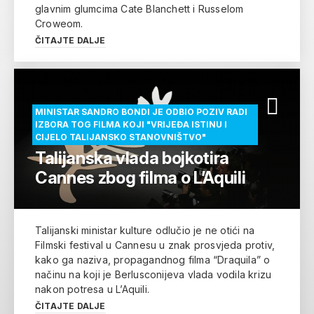
glavnim glumcima Cate Blanchett i Russelom
Croweom.
ČITAJTE DALJE
MINISTAR SANDRO BONDI JE ODBIO POZIV RADI
IZBORA TOG FILMA KOJI "VRIJEĐA ISTINU I
CIJELO TALIJANSKO STANOVNIŠTVO"
Talijanska vlada bojkotira
Cannes zbog filma o L’Aquili
Talijanski ministar kulture odlučio je ne otići na
Filmski festival u Cannesu u znak prosvjeda protiv,
kako ga naziva, propagandnog filma “Draquila” o
načinu na koji je Berlusconijeva vlada vodila krizu
nakon potresa u L’Aquili.
ČITAJTE DALJE