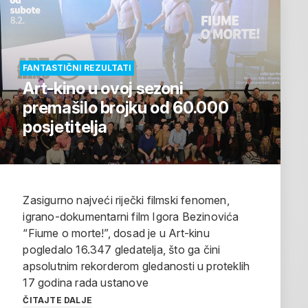
FANTASTIČNI REZULTATI
Art-kino u ovoj sezoni
premašilo brojku od 60.000
posjetitelja
Zasigurno najveći riječki filmski fenomen,
igrano-dokumentarni film Igora Bezinovića
“Fiume o morte!”, dosad je u Art-kinu
pogledalo 16.347 gledatelja, što ga čini
apsolutnim rekorderom gledanosti u proteklih
17 godina rada ustanove
ČITAJTE DALJE