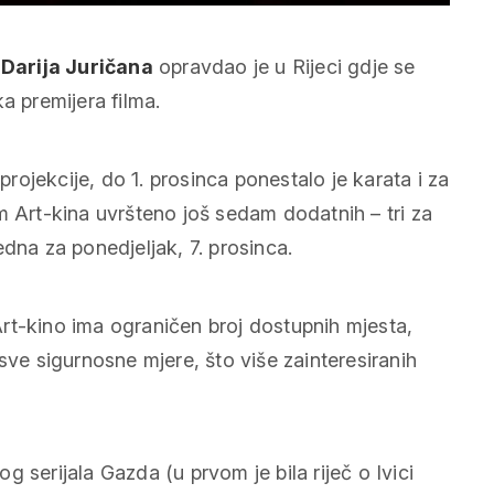
Darija Juričana
opravdao je u Rijeci gdje se
a premijera filma.
ojekcije, do 1. prosinca ponestalo je karata i za
m Art-kina uvršteno još sedam dodatnih – tri za
jedna za ponedjeljak, 7. prosinca.
rt-kino ima ograničen broj dostupnih mjesta,
sve sigurnosne mjere, što više zainteresiranih
og serijala
Gazda
(u prvom je bila riječ o Ivici