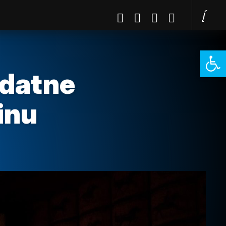
Open 
odatne
inu