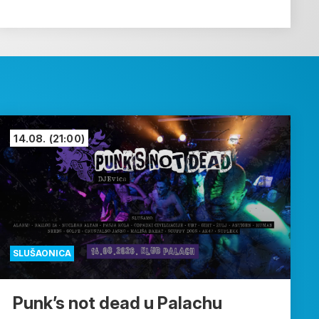
14.08.
(21:00)
SLUŠAONICA
Punk’s not dead u Palachu