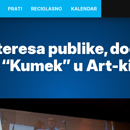
PRATI
RECIGLASNO
KALENDAR
teresa publike, d
a “Kumek” u Art-k