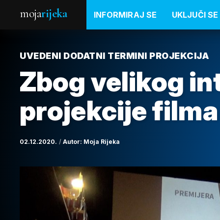
moja
rijeka
INFORMIRAJ SE
UKLJUČI SE
UVEDENI DODATNI TERMINI PROJEKCIJA
Zbog velikog in
projekcije film
02.12.2020.
Autor:
Moja Rijeka