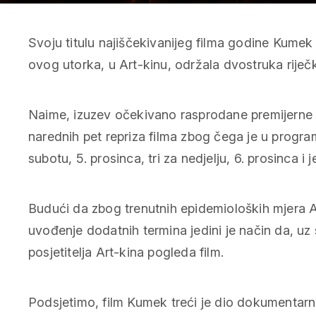
Svoju titulu najiščekivanijeg filma godine
Kumek
ovog utorka, u Art-kinu, održala dvostruka riječk
Naime, izuzev očekivano rasprodane premijerne pr
narednih pet repriza filma zbog čega je u progra
subotu, 5. prosinca, tri za nedjelju, 6. prosinca i 
Budući da zbog trenutnih epidemioloških mjera A
uvođenje dodatnih termina jedini je način da, uz 
posjetitelja Art-kina pogleda film.
Podsjetimo, film
Kumek
treći je dio dokumentarn