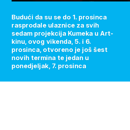
Budući da su se do 1. prosinca
rasprodale ulaznice za svih
sedam projekcija Kumeka u Art-
kinu, ovog vikenda, 5. i 6.
prosinca, otvoreno je još šest
novih termina te jedan u
ponedjeljak, 7. prosinca