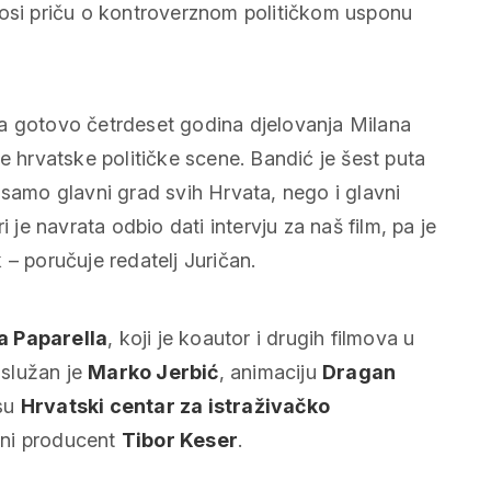
nosi priču o kontroverznom političkom usponu
riva gotovo četrdeset godina djelovanja Milana
e hrvatske političke scene. Bandić je šest puta
 samo glavni grad svih Hrvata, nego i glavni
 je navrata odbio dati intervju za naš film, pa je
k –
poručuje redatelj Juričan.
a Paparella
, koji je koautor i drugih filmova u
zaslužan je
Marko Jerbić
, animaciju
Dragan
 su
Hrvatski centar za istraživačko
ivni producent
Tibor Keser
.