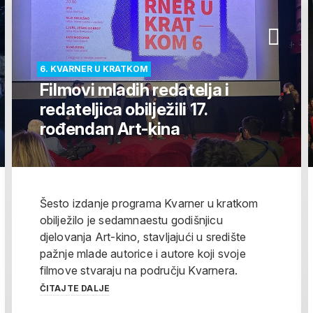
6. KVARNER U KRATKOM
Filmovi mladih redatelja i
redateljica obilježili 17.
rođendan Art-kina
Šesto izdanje programa Kvarner u kratkom
obilježilo je sedamnaestu godišnjicu
djelovanja Art-kino, stavljajući u središte
pažnje mlade autorice i autore koji svoje
filmove stvaraju na području Kvarnera.
ČITAJTE DALJE