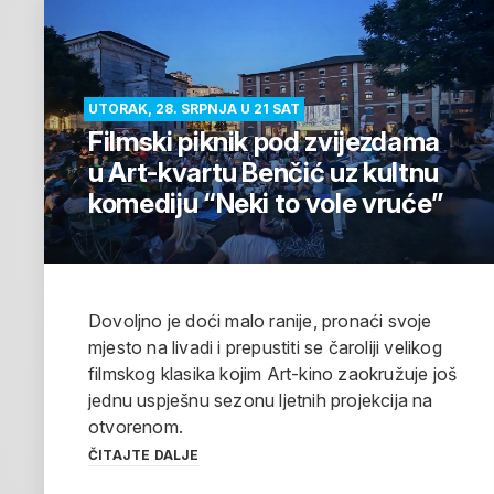
UTORAK, 28. SRPNJA U 21 SAT
Filmski piknik pod zvijezdama
u Art-kvartu Benčić uz kultnu
komediju “Neki to vole vruće”
Dovoljno je doći malo ranije, pronaći svoje
mjesto na livadi i prepustiti se čaroliji velikog
filmskog klasika kojim Art-kino zaokružuje još
jednu uspješnu sezonu ljetnih projekcija na
otvorenom.
ČITAJTE DALJE