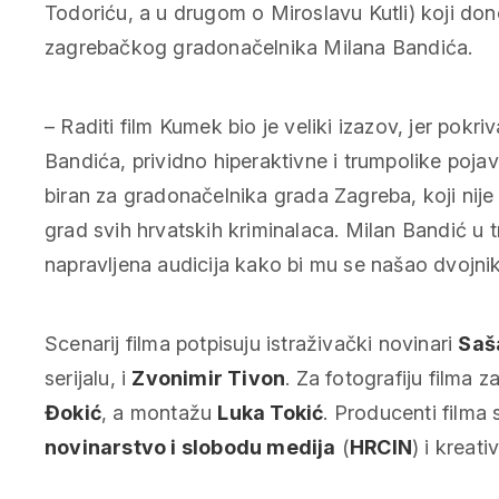
Todoriću, a u drugom o Miroslavu Kutli) koji do
zagrebačkog gradonačelnika Milana Bandića.
–
Raditi film Kumek bio je veliki izazov, jer pok
Bandića, prividno hiperaktivne i trumpolike pojav
biran za gradonačelnika grada Zagreba, koji nije
grad svih hrvatskih kriminalaca. Milan Bandić u tri
napravljena audicija kako bi mu se našao dvojni
Scenarij filma potpisuju istraživački novinari
Saš
serijalu, i
Zvonimir Tivon
. Za fotografiju filma 
Đokić
, a montažu
Luka Tokić
. Producenti filma
novinarstvo i slobodu medija
(
HRCIN
) i kreat