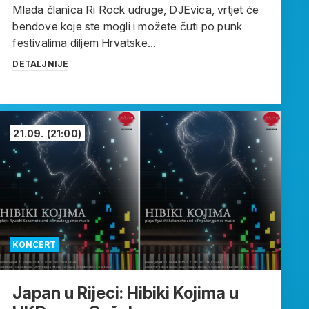
Mlada članica Ri Rock udruge, DJEvica, vrtjet će
bendove koje ste mogli i možete čuti po punk
festivalima diljem Hrvatske...
DETALJNIJE
21.09.
(21:00)
KONCERT
Japan u Rijeci: Hibiki Kojima u