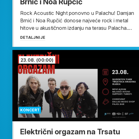
Brnić i Noa Rupčić
Rock Acoustic Night ponovno u Palachu! Damjan
Brnić i Noa Rupčić donose najveće rock i metal
hitove u akustičnom izdanju na terasu Palacha....
DETALJNIJE
23.08.
(00:00)
KONCERT
Električni orgazam na Trsatu