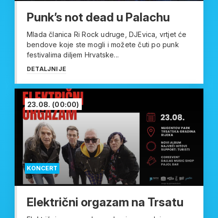
Punk’s not dead u Palachu
Mlada članica Ri Rock udruge, DJEvica, vrtjet će
bendove koje ste mogli i možete čuti po punk
festivalima diljem Hrvatske...
DETALJNIJE
23.08.
(00:00)
KONCERT
Električni orgazam na Trsatu