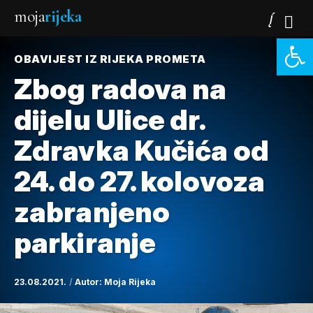
moja
rijeka
Open 
OBAVIJEST IZ RIJEKA PROMETA
Zbog radova na
dijelu Ulice dr.
Zdravka Kučića od
24. do 27. kolovoza
zabranjeno
parkiranje
23.08.2021.
Autor:
Moja Rijeka