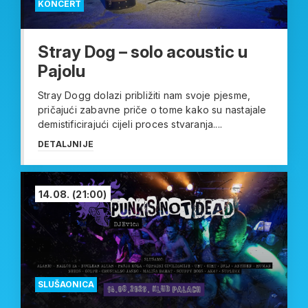
KONCERT
Stray Dog – solo acoustic u
Pajolu
Stray Dogg dolazi približiti nam svoje pjesme,
pričajući zabavne priče o tome kako su nastajale
demistificirajući cijeli proces stvaranja....
DETALJNIJE
14.08.
(21:00)
SLUŠAONICA