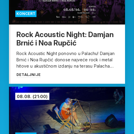
KONCERT
Rock Acoustic Night: Damjan
Brnić i Noa Rupčić
Rock Acoustic Night ponovno u Palachu! Damjan
Brnić i Noa Rupčić donose najveće rock i metal
hitove u akustičnom izdanju na terasu Palacha....
DETALJNIJE
08.08.
(21:00)