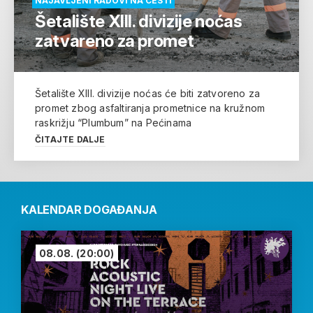
NAJAVLJENI RADOVI NA CESTI
Šetalište XIII. divizije noćas
zatvareno za promet
Šetalište XIII. divizije noćas će biti zatvoreno za
promet zbog asfaltiranja prometnice na kružnom
raskrižju “Plumbum” na Pećinama
ČITAJTE DALJE
KALENDAR DOGAĐANJA
08.08.
(20:00)