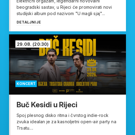
Električni orgazam, legendarni novovalni
beogradski sastav, u Rijeci će promovirati novi
studijski album pod nazivom "U magli sjaj"...
DETALJNIJE
29.08.
(20:30)
KONCERT
Buč Kesidi u Rijeci
Spoj plesnog disko ritma i čvrstog indie-rock
zvuka idealan je za kasnoljetni open-air party na
Trsatu....