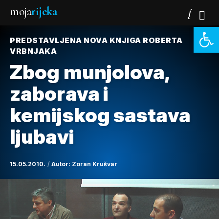
moja
rijeka
Open 
PREDSTAVLJENA NOVA KNJIGA ROBERTA
VRBNJAKA
Zbog munjolova,
zaborava i
kemijskog sastava
ljubavi
15.05.2010.
Autor:
Zoran Krušvar