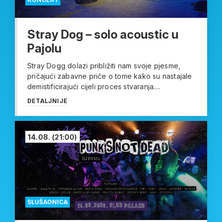
Stray Dog – solo acoustic u
Pajolu
Stray Dogg dolazi približiti nam svoje pjesme,
pričajući zabavne priče o tome kako su nastajale
demistificirajući cijeli proces stvaranja....
DETALJNIJE
14.08.
(21:00)
SLUŠAONICA