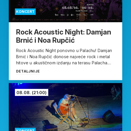
KONCERT
Rock Acoustic Night: Damjan
Brnić i Noa Rupčić
Rock Acoustic Night ponovno u Palachu! Damjan
Brnić i Noa Rupčić donose najveće rock i metal
hitove u akustičnom izdanju na terasu Palacha....
DETALJNIJE
08.08.
(21:00)
KONCERT