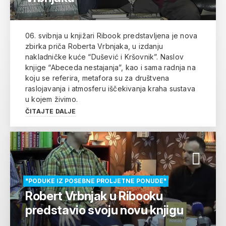
06. svibnja u knjižari Ribook predstavljena je nova
zbirka priča Roberta Vrbnjaka, u izdanju
nakladničke kuće “Dušević i Kršovnik”. Naslov
knjige “Abeceda nestajanja”, kao i sama radnja na
koju se referira, metafora su za društvena
raslojavanja i atmosferu iščekivanja kraha sustava
u kojem živimo.
ČITAJTE DALJE
"PODUKE IZ POSEBNE PROLJETNE PONUDE"
Robert Vrbnjak u Ribooku
predstavio svoju novu knjigu