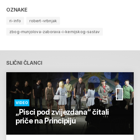
OZNAKE
ri-info
robert-vrbnjak
zbog-munjolova-zaborava-i-kemijskog-sastav
SLIČNI ČLANCI
VIDEO
„Pisci pod zvijezdana“ čitali
priče na Principiju