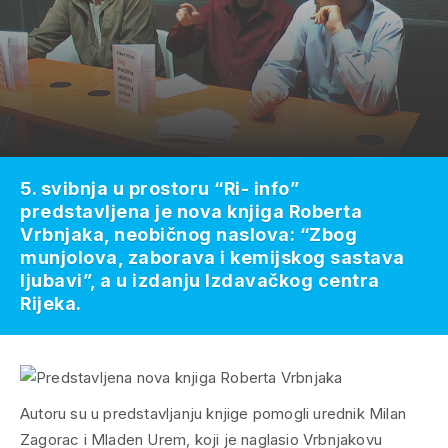
5. svibnja u prostoru “Ri- info”
predstavljena je nova knjiga Roberta
Vrbnjaka, neobičnog naslova: “Zbog
munjolova, zaborava i kemijskog sastava
ljubavi”, a u izdanju Izdavačkog centra
Rijeka.
Autoru su u predstavljanju knjige pomogli urednik Milan
Zagorac i Mladen Urem, koji je naglasio Vrbnjakovu