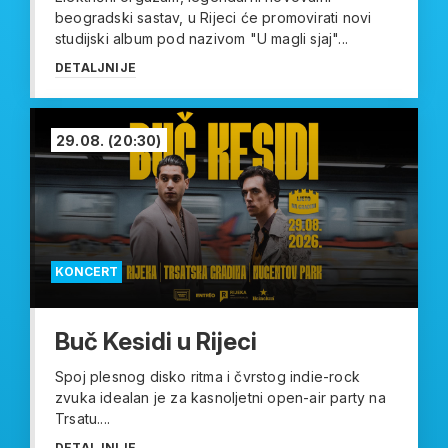
beogradski sastav, u Rijeci će promovirati novi
studijski album pod nazivom "U magli sjaj"...
DETALJNIJE
29.08.
(20:30)
KONCERT
Buč Kesidi u Rijeci
Spoj plesnog disko ritma i čvrstog indie-rock
zvuka idealan je za kasnoljetni open-air party na
Trsatu....
DETALJNIJE