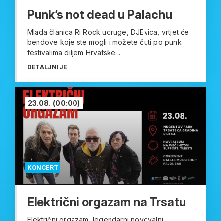
Punk’s not dead u Palachu
Mlada članica Ri Rock udruge, DJEvica, vrtjet će
bendove koje ste mogli i možete čuti po punk
festivalima diljem Hrvatske...
DETALJNIJE
23.08.
(00:00)
KONCERT
Električni orgazam na Trsatu
Električni orgazam, legendarni novovalni