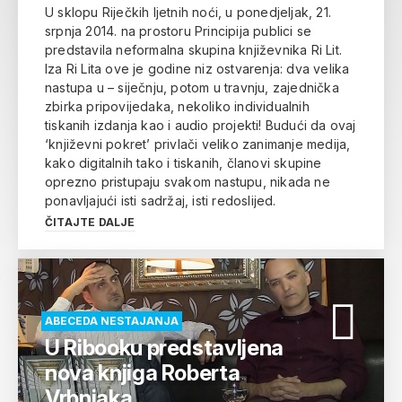
U sklopu Riječkih ljetnih noći, u ponedjeljak, 21.
srpnja 2014. na prostoru Principija publici se
predstavila neformalna skupina književnika Ri Lit.
Iza Ri Lita ove je godine niz ostvarenja: dva velika
nastupa u – siječnju, potom u travnju, zajednička
zbirka pripovijedaka, nekoliko individualnih
tiskanih izdanja kao i audio projekti! Budući da ovaj
‘književni pokret’ privlači veliko zanimanje medija,
kako digitalnih tako i tiskanih, članovi skupine
oprezno pristupaju svakom nastupu, nikada ne
ponavljajući isti sadržaj, isti redoslijed.
ČITAJTE DALJE
ABECEDA NESTAJANJA
U Ribooku predstavljena
nova knjiga Roberta
Vrbnjaka