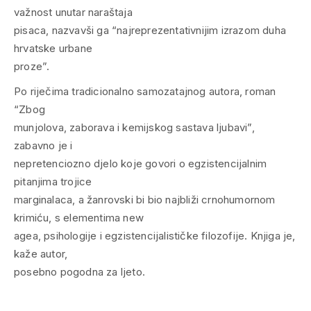
važnost unutar naraštaja
pisaca, nazvavši ga “najreprezentativnijim izrazom duha
hrvatske urbane
proze”.
Po riječima tradicionalno samozatajnog autora, roman
“Zbog
munjolova, zaborava i kemijskog sastava ljubavi”,
zabavno je i
nepretenciozno djelo koje govori o egzistencijalnim
pitanjima trojice
marginalaca, a žanrovski bi bio najbliži crnohumornom
krimiću, s elementima new
agea, psihologije i egzistencijalističke filozofije. Knjiga je,
kaže autor,
posebno pogodna za ljeto.