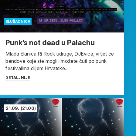
SLUŠAONICA
Punk’s not dead u Palachu
Mlada članica Ri Rock udruge, DJEvica, vrtjet će
bendove koje ste mogli i možete čuti po punk
festivalima diljem Hrvatske...
DETALJNIJE
21.09.
(21:00)