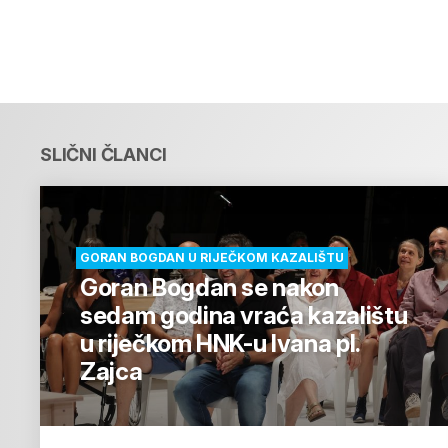
SLIČNI ČLANCI
GORAN BOGDAN U RIJEČKOM KAZALIŠTU
Goran Bogdan se nakon
sedam godina vraća kazalištu
u riječkom HNK-u Ivana pl.
Zajca