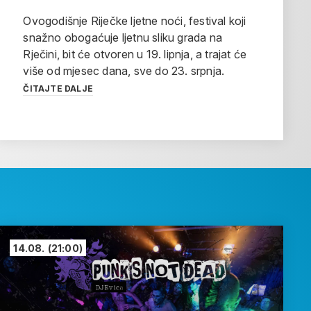
Ovogodišnje Riječke ljetne noći, festival koji
snažno obogaćuje ljetnu sliku grada na
Rječini, bit će otvoren u 19. lipnja, a trajat će
više od mjesec dana, sve do 23. srpnja.
ČITAJTE DALJE
14.08.
(21:00)