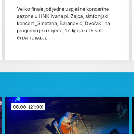
Veliko finale još jedne uspješne koncertne
sezone u HNK Ivana pl. Zajca, simfonijski
koncert „Smetana, Baranović, Dvořak“ na
programu je u srijedu, 17. lipnja u 19 sati.
ČITAJTE DALJE
08.08.
(21:00)