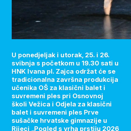
U ponedjeljak i utorak, 25. i 26.
svibnja s početkom u 19.30 sati u
HNK Ivana pl. Zajca održat će se
tradicionalna završna produkcija
učenika OŠ za klasični balet i
suvremeni ples pri Osnovnoj
školi Vežica i Odjela za klasični
balet i suvremeni ples Prve
sušačke hrvatske gimnazije u
Rijeci „Pogled s vrha prstiju 2026