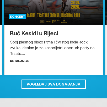
KONCERT
Buč Kesidi u Rijeci
Spoj plesnog disko ritma i čvrstog indie-rock
zvuka idealan je za kasnoljetni open-air party na
Trsatu....
DETALJNIJE
POGLEDAJ SVA DOGAĐANJA