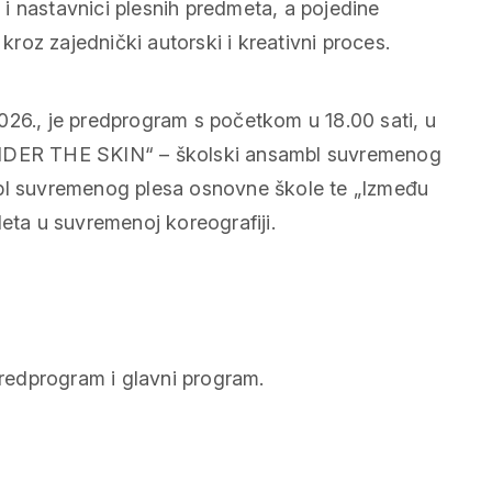
i i nastavnici plesnih predmeta, a pojedine
 kroz zajednički autorski i kreativni proces.
026., je predprogram s početkom u 18.00 sati, u
„UNDER THE SKIN“ – školski ansambl suvremenog
mbl suvremenog plesa osnovne škole te „Između
leta u suvremenoj koreografiji.
predprogram i glavni program.