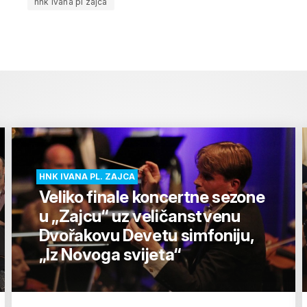
hnk ivana pl zajca
HNK IVANA PL. ZAJCA
Veliko finale koncertne sezone
u „Zajcu“ uz veličanstvenu
Dvořakovu Devetu simfoniju,
„Iz Novoga svijeta“