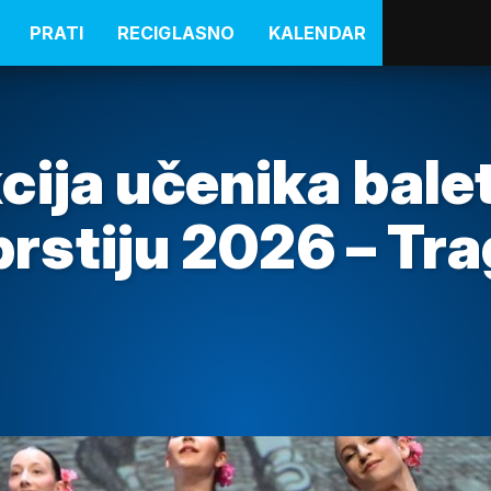
PRATI
RECIGLASNO
KALENDAR
ija učenika balet
prstiju 2026 – Tra