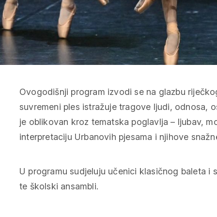
Ovogodišnji program izvodi se na glazbu riječkog
suvremeni ples istražuje tragove ljudi, odnosa, 
je oblikovan kroz tematska poglavlja – ljubav, mo
interpretaciju Urbanovih pjesama i njihove snaž
U programu sudjeluju učenici klasičnog baleta i
te školski ansambli.