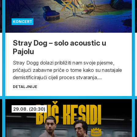
KONCERT
Stray Dog – solo acoustic u
Pajolu
Stray Dogg dolazi približiti nam svoje pjesme,
pričajući zabavne priče o tome kako su nastajale
demistificirajući cijeli proces stvaranja....
DETALJNIJE
29.08.
(20:30)