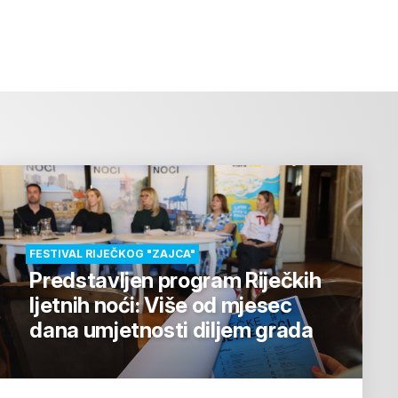
FESTIVAL RIJEČKOG "ZAJCA"
Predstavljen program Riječkih
ljetnih noći: Više od mjesec
dana umjetnosti diljem grada