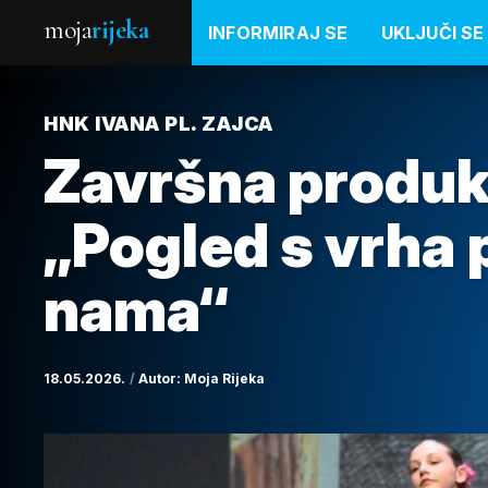
moja
rijeka
INFORMIRAJ SE
UKLJUČI SE
HNK IVANA PL. ZAJCA
Završna produkc
„Pogled s vrha 
nama“
18.05.2026.
Autor:
Moja Rijeka