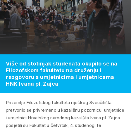
Više od stotinjak studenata okupilo se na
Filozofskom fakultetu na druženju i
razgovoru s umjetnicima i umjetnicama
HNK Ivana pl. Zajca
Prizemlje Filozofskog fakulteta riječkog Sveučilišta
pretvorilo se privremeno u kazališnu pozornicu: umjetnice
i umjetnici Hrvatskog narodnog kazališta Ivana pl. Zajca
posjetili su Fakultet u četvrtak, 4. studenog, te