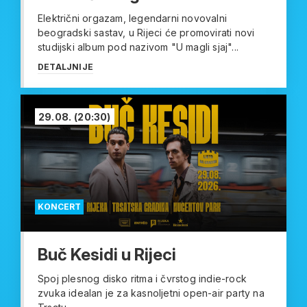
Električni orgazam, legendarni novovalni
beogradski sastav, u Rijeci će promovirati novi
studijski album pod nazivom "U magli sjaj"...
DETALJNIJE
29.08.
(20:30)
KONCERT
Buč Kesidi u Rijeci
Spoj plesnog disko ritma i čvrstog indie-rock
zvuka idealan je za kasnoljetni open-air party na