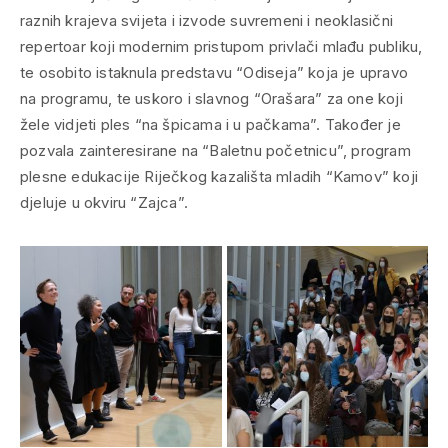
raznih krajeva svijeta i izvode suvremeni i neoklasični
repertoar koji modernim pristupom privlači mlađu publiku,
te osobito istaknula predstavu “Odiseja” koja je upravo
na programu, te uskoro i slavnog “Orašara” za one koji
žele vidjeti ples “na špicama i u pačkama”. Također je
pozvala zainteresirane na “Baletnu početnicu”, program
plesne edukacije Riječkog kazališta mladih “Kamov” koji
djeluje u okviru “Zajca”.