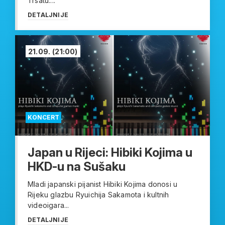
Trsatu....
DETALJNIJE
21.09.
(21:00)
KONCERT
Japan u Rijeci: Hibiki Kojima u
HKD-u na Sušaku
Mladi japanski pijanist Hibiki Kojima donosi u
Rijeku glazbu Ryuichija Sakamota i kultnih
videoigara...
DETALJNIJE