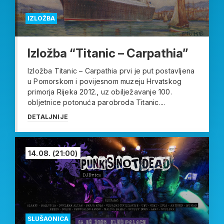
IZLOŽBA
Izložba “Titanic – Carpathia”
Izložba Titanic – Carpathia prvi je put postavljena
u Pomorskom i povijesnom muzeju Hrvatskog
primorja Rijeka 2012., uz obilježavanje 100.
obljetnice potonuća parobroda Titanic....
DETALJNIJE
14.08.
(21:00)
SLUŠAONICA