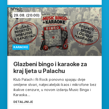
29.08.
(20:00)
KARAOKE
Glazbeni bingo i karaoke za
kraj ljeta u Palachu
Klub Palach i Ri Rock ponovno spajaju dvije
omiljene stvari, natjecateljski kaos i mikrofone bez
ikakve cenzure, u novom izdanju Music Binga i
Karaoka....
DETALJNIJE