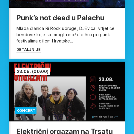
Punk’s not dead u Palachu
Mlada članica Ri Rock udruge, DJEvica, vrtjet će
bendove koje ste mogli i možete čuti po punk
festivalima diljem Hrvatske...
DETALJNIJE
23.08.
(00:00)
KONCERT
Električni orgazam na Trsatu