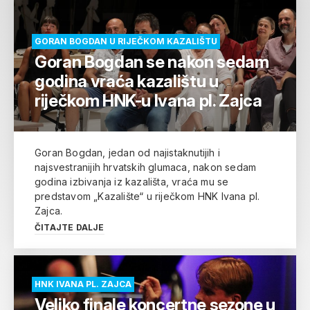
GORAN BOGDAN U RIJEČKOM KAZALIŠTU
Goran Bogdan se nakon sedam
godina vraća kazalištu u
riječkom HNK-u Ivana pl. Zajca
Goran Bogdan, jedan od najistaknutijih i
najsvestranijih hrvatskih glumaca, nakon sedam
godina izbivanja iz kazališta, vraća mu se
predstavom „Kazalište“ u riječkom HNK Ivana pl.
Zajca.
ČITAJTE DALJE
HNK IVANA PL. ZAJCA
Veliko finale koncertne sezone u