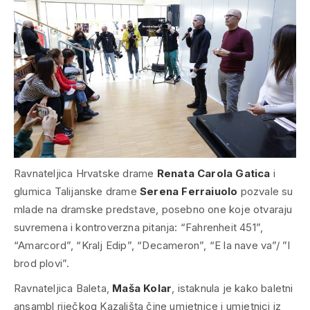
Ravnateljica Hrvatske drame
Renata Carola Gatica
i
glumica Talijanske drame
Serena Ferraiuolo
pozvale su
mlade na dramske predstave, posebno one koje otvaraju
suvremena i kontroverzna pitanja: “Fahrenheit 451”,
“Amarcord”, “Kralj Edip”, “Decameron”, “E la nave va”/ ”I
brod plovi”.
Ravnateljica Baleta,
Maša Kolar
, istaknula je kako baletni
ansambl riječkog Kazališta čine umjetnice i umjetnici iz