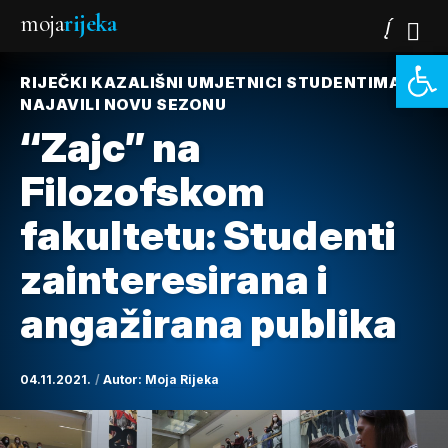
moja
rijeka
Open 
RIJEČKI KAZALIŠNI UMJETNICI STUDENTIMA
NAJAVILI NOVU SEZONU
“Zajc” na
Filozofskom
fakultetu: Studenti
zainteresirana i
angažirana publika
04.11.2021.
Autor:
Moja Rijeka