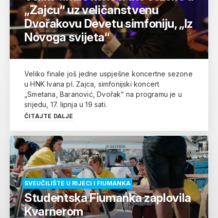
„Zajcu“ uz veličanstvenu
Dvořakovu Devetu simfoniju, „Iz
Novoga svijeta“
Veliko finale još jedne uspješne koncertne sezone
u HNK Ivana pl. Zajca, simfonijski koncert
„Smetana, Baranović, Dvořak“ na programu je u
srijedu, 17. lipnja u 19 sati.
ČITAJTE DALJE
SVEUČILIŠTE U RIJECI I FIUMANKA
Studentska Fiumanka zaplovila
Kvarnerom