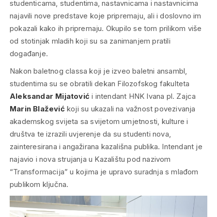
studenticama, studentima, nastavnicama i nastavnicima
najavili nove predstave koje pripremaju, ali i doslovno im
pokazali kako ih pripremaju. Okupilo se tom prilikom više
od stotinjak mladih koji su sa zanimanjem pratili
događanje.
Nakon baletnog
classa
koji je izveo baletni ansambl,
studentima su se obratili dekan Filozofskog fakulteta
Aleksandar Mijatović
i intendant HNK Ivana pl. Zajca
Marin Blažević
koji su ukazali na važnost povezivanja
akademskog svijeta sa svijetom umjetnosti, kulture i
društva te izrazili uvjerenje da su studenti nova,
zainteresirana i angažirana kazališna publika. Intendant je
najavio i nova strujanja u Kazalištu pod nazivom
“Transformacija” u kojima je upravo suradnja s mlađom
publikom ključna.