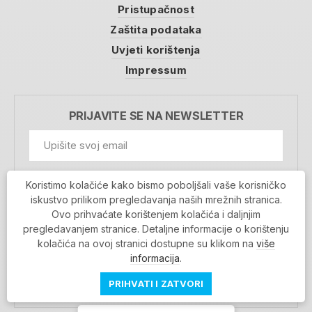
Pristupačnost
Zaštita podataka
Uvjeti korištenja
Impressum
PRIJAVITE SE NA NEWSLETTER
GDPR Information
Koristimo kolačiće kako bismo poboljšali vaše korisničko
Prihvaćam da se moji podaci spremaju u bazu
iskustvo prilikom pregledavanja naših mrežnih stranica.
podataka i koriste u svrhu slanja MojaRijeka
Ovo prihvaćate korištenjem kolačića i daljnjim
newslettera
pregledavanjem stranice. Detaljne informacije o korištenju
MOJARIJEKA NEWSLETTER
kolačića na ovoj stranici dostupne su klikom na
više
PRIJAVI SE
informacija
.
PRIHVATI I ZATVORI