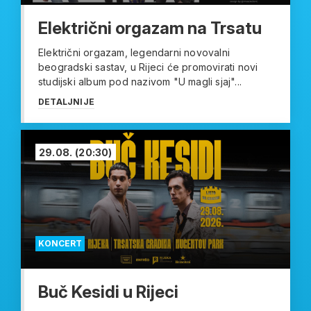
Električni orgazam na Trsatu
Električni orgazam, legendarni novovalni
beogradski sastav, u Rijeci će promovirati novi
studijski album pod nazivom "U magli sjaj"...
DETALJNIJE
29.08.
(20:30)
KONCERT
Buč Kesidi u Rijeci