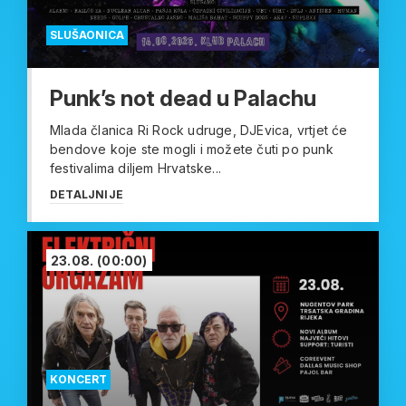
SLUŠAONICA
Punk’s not dead u Palachu
Mlada članica Ri Rock udruge, DJEvica, vrtjet će
bendove koje ste mogli i možete čuti po punk
festivalima diljem Hrvatske...
DETALJNIJE
23.08.
(00:00)
KONCERT