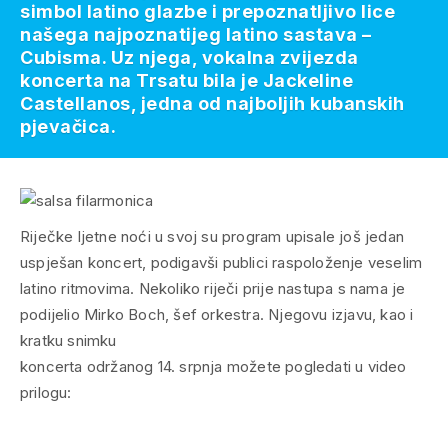
simbol latino glazbe i prepoznatljivo lice
našega najpoznatijeg latino sastava –
Cubisma. Uz njega, vokalna zvijezda
koncerta na Trsatu bila je Jackeline
Castellanos, jedna od najboljih kubanskih
pjevačica.
Riječke ljetne noći u svoj su program upisale još jedan
uspješan koncert, podigavši publici raspoloženje veselim
latino ritmovima. Nekoliko riječi prije nastupa s nama je
podijelio Mirko Boch, šef orkestra. Njegovu izjavu, kao i
kratku snimku
koncerta održanog 14. srpnja možete pogledati u video
prilogu: