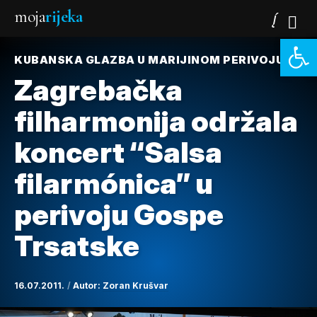
moja
rijeka
Open 
KUBANSKA GLAZBA U MARIJINOM PERIVOJU
Zagrebačka
filharmonija održala
koncert “Salsa
filarmónica” u
perivoju Gospe
Trsatske
16.07.2011.
Autor:
Zoran Krušvar