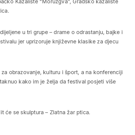
rebačko Kazalište “Moruzgva”, Gradsko kazalište
ica.
ijeljene u tri grupe – drame o odrastanju, bajke i
estivalu jer uprizoruje književne klasike za djecu
za obrazovanje, kulturu i šport, a na konferenciji
taknuo kako im je želja da festival posjeti više
t će se skulptura – Zlatna žar ptica.