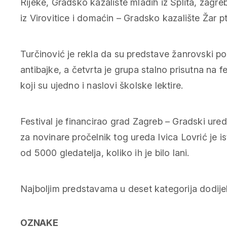
Rijeke, Gradsko kazalište mladih iz Splita, zag
iz Virovitice i domaćin – Gradsko kazalište Žar pt
Turčinović je rekla da su predstave žanrovski pod
antibajke, a četvrta je grupa stalno prisutna na f
koji su ujedno i naslovi školske lektire.
Festival je financirao grad Zagreb – Gradski ured 
za novinare pročelnik tog ureda Ivica Lovrić je is
od 5000 gledatelja, koliko ih je bilo lani.
Najboljim predstavama u deset kategorija dodijeli
OZNAKE