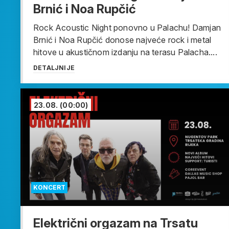
Brnić i Noa Rupčić
Rock Acoustic Night ponovno u Palachu! Damjan
Brnić i Noa Rupčić donose najveće rock i metal
hitove u akustičnom izdanju na terasu Palacha....
DETALJNIJE
23.08.
(00:00)
KONCERT
Električni orgazam na Trsatu