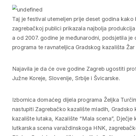
Taj je festival utemeljen prije deset godina kako 
zagrebačkoj publici prikazala najbolja produkcija 
a od 2007. godine je međunarodni, podsjetila je o
programa te ravnateljica Gradskog kazališta Žar 
Najavila je da će ove godine Zagreb ugostiti profe
Južne Koreje, Slovenije, Srbije i Švicarske.
Izbornica domaćeg dijela programa Željka Turčin
nastupiti Zagrebačko kazalište mladih, Gradsko 
kazalište lutaka, Kazalište “Mala scena”, Dječje k
lutkarska scena varaždinskoga HNK, zagrebačko 