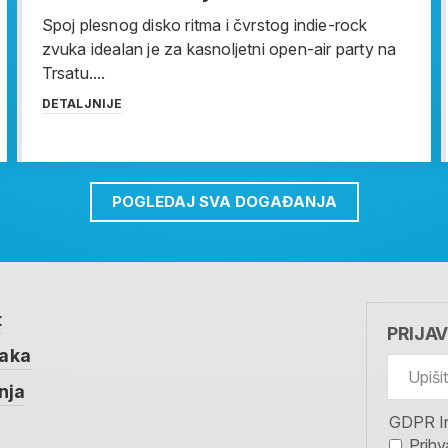
Spoj plesnog disko ritma i čvrstog indie-rock
zvuka idealan je za kasnoljetni open-air party na
Trsatu....
DETALJNIJE
POGLEDAJ SVA DOGAĐANJA
t
PRIJA
taka
nja
GDPR I
Prihv