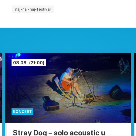
naj-naj-naj-festival
08.08.
(21:00)
KONCERT
Stray Dog – solo acoustic u