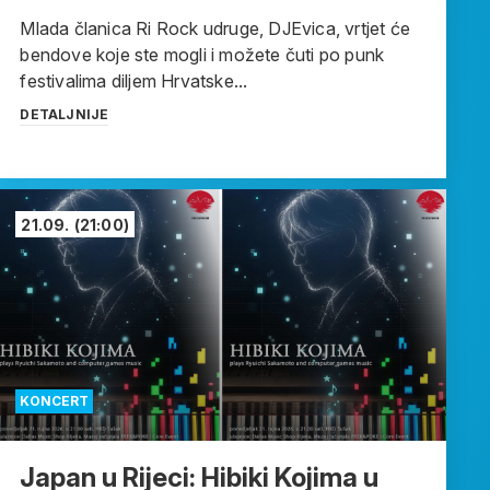
Mlada članica Ri Rock udruge, DJEvica, vrtjet će
bendove koje ste mogli i možete čuti po punk
festivalima diljem Hrvatske...
DETALJNIJE
21.09.
(21:00)
KONCERT
Japan u Rijeci: Hibiki Kojima u