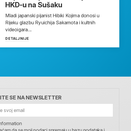
HKD-u na Sušaku
Mladi japanski pijanist Hibiki Kojima donosi u
Rijeku glazbu Ryuichija Sakamota i kultnih
videoigara...
DETALJNIJE
VITE SE NA NEWSLETTER
nformation
aćam da se moji podaci spremaju u bazu podataka i