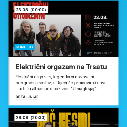
23.08.
(00:00)
KONCERT
Električni orgazam na Trsatu
Električni orgazam, legendarni novovalni
beogradski sastav, u Rijeci će promovirati novi
studijski album pod nazivom "U magli sjaj"...
DETALJNIJE
29.08.
(20:30)