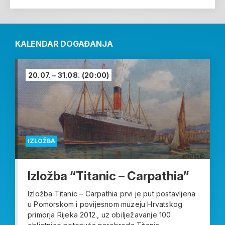
KALENDAR DOGAĐANJA
20.07. – 31.08.
(20:00)
IZLOŽBA
Izložba “Titanic – Carpathia”
Izložba Titanic – Carpathia prvi je put postavljena
u Pomorskom i povijesnom muzeju Hrvatskog
primorja Rijeka 2012., uz obilježavanje 100.