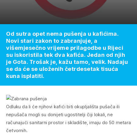
Od sutra opet nema pušenja u kafićima.
Novi stari zakon to zabranjuje, a
višemjesečno vrijeme prilagodbe u Rijeci
su iskoristila tek dva kafića. Jedan od njih
je Gota. Trošak je, kažu tamo, velik. Nadaju
se da će se uloženih četrdesetak tisuća
kuna isplatiti.
Odluku da li će njihovi kafići biti okupljališta pušača ili
nepušača mogli su donijeti ugostitelji čiji lokali, ne
računajući sanitarni prostor i skladište, imaju do 50 metara
četvornih.