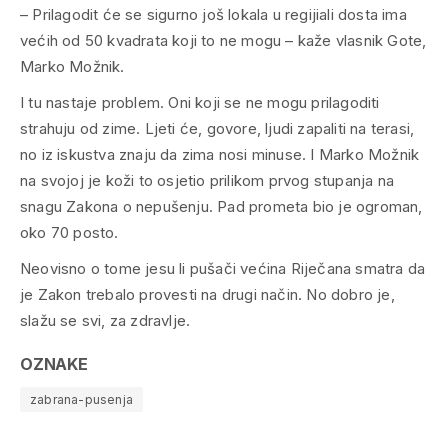
– Prilagodit će se sigurno još lokala u regijiali dosta ima
većih od 50 kvadrata koji to ne mogu – kaže vlasnik Gote,
Marko Možnik.
I tu nastaje problem. Oni koji se ne mogu prilagoditi
strahuju od zime. Ljeti će, govore, ljudi zapaliti na terasi,
no iz iskustva znaju da zima nosi minuse. I Marko Možnik
na svojoj je koži to osjetio prilikom prvog stupanja na
snagu Zakona o nepušenju. Pad prometa bio je ogroman,
oko 70 posto.
Neovisno o tome jesu li pušači većina Riječana smatra da
je Zakon trebalo provesti na drugi način. No dobro je,
slažu se svi, za zdravlje.
OZNAKE
zabrana-pusenja