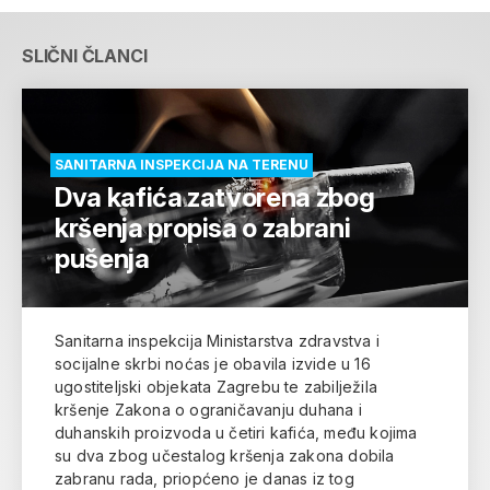
SLIČNI ČLANCI
SANITARNA INSPEKCIJA NA TERENU
Dva kafića zatvorena zbog
kršenja propisa o zabrani
pušenja
Sanitarna inspekcija Ministarstva zdravstva i
socijalne skrbi noćas je obavila izvide u 16
ugostiteljski objekata Zagrebu te zabilježila
kršenje Zakona o ograničavanju duhana i
duhanskih proizvoda u četiri kafića, među kojima
su dva zbog učestalog kršenja zakona dobila
zabranu rada, priopćeno je danas iz tog