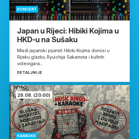
KONCERT
Japan u Rijeci: Hibiki Kojima u
HKD-u na Sušaku
Mladi japanski pijanist Hibiki Kojima donosi u
Rijeku glazbu Ryuichija Sakamota i kultnih
videoigara...
DETALJNIJE
29.08.
(20:00)
KARAOKE