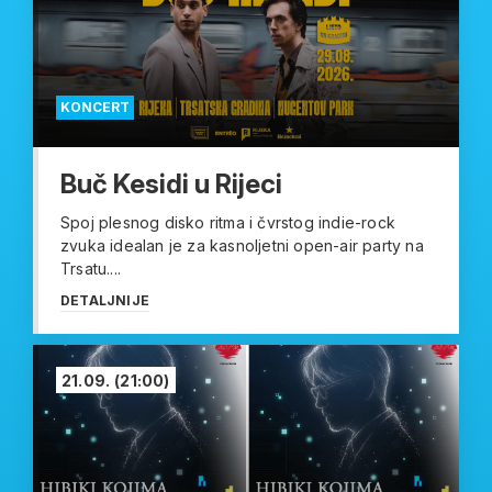
KONCERT
Buč Kesidi u Rijeci
Spoj plesnog disko ritma i čvrstog indie-rock
zvuka idealan je za kasnoljetni open-air party na
Trsatu....
DETALJNIJE
21.09.
(21:00)