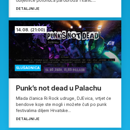
obljetnice potonuća parobroda Titanic....
DETALJNIJE
14.08.
(21:00)
SLUŠAONICA
Punk’s not dead u Palachu
Mlada članica Ri Rock udruge, DJEvica, vrtjet će
bendove koje ste mogli i možete čuti po punk
festivalima diljem Hrvatske...
DETALJNIJE