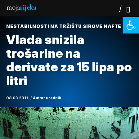
moja
rijeka
Open 
NESTABILNOSTI NA TRŽIŠTU SIROVE NAFTE
Vlada snizila
trošarine na
derivate za 15 lipa po
litri
08.03.2011.
Autor:
urednik