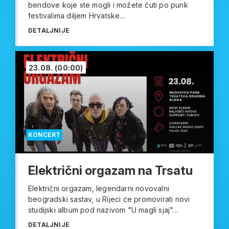
bendove koje ste mogli i možete čuti po punk
festivalima diljem Hrvatske...
DETALJNIJE
23.08.
(00:00)
KONCERT
Električni orgazam na Trsatu
Električni orgazam, legendarni novovalni
beogradski sastav, u Rijeci će promovirati novi
studijski album pod nazivom "U magli sjaj"...
DETALJNIJE