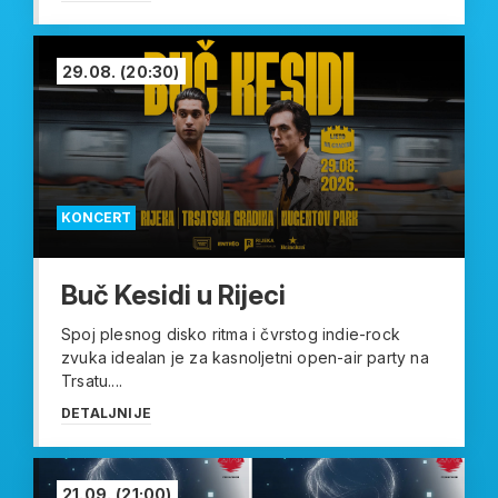
29.08.
(20:30)
KONCERT
Buč Kesidi u Rijeci
Spoj plesnog disko ritma i čvrstog indie-rock
zvuka idealan je za kasnoljetni open-air party na
Trsatu....
DETALJNIJE
21.09.
(21:00)