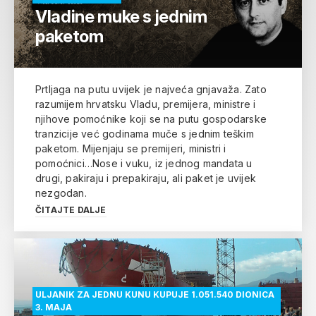
Vladine muke s jednim
paketom
Prtljaga na putu uvijek je najveća gnjavaža. Zato
razumijem hrvatsku Vladu, premijera, ministre i
njihove pomoćnike koji se na putu gospodarske
tranzicije već godinama muče s jednim teškim
paketom. Mijenjaju se premijeri, ministri i
pomoćnici…Nose i vuku, iz jednog mandata u
drugi, pakiraju i prepakiraju, ali paket je uvijek
nezgodan.
ČITAJTE DALJE
ULJANIK ZA JEDNU KUNU KUPUJE 1.051.540 DIONICA
3. MAJA