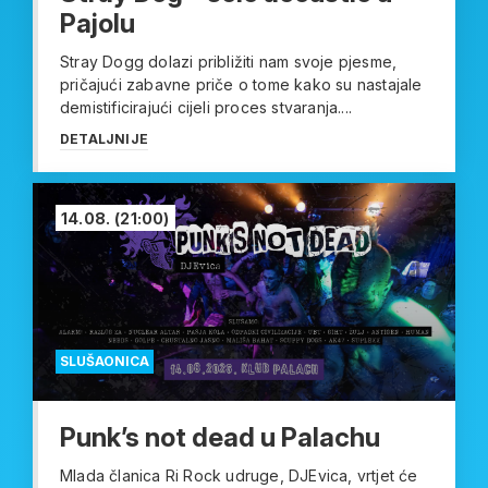
Pajolu
Stray Dogg dolazi približiti nam svoje pjesme,
pričajući zabavne priče o tome kako su nastajale
demistificirajući cijeli proces stvaranja....
DETALJNIJE
14.08.
(21:00)
SLUŠAONICA
Punk’s not dead u Palachu
Mlada članica Ri Rock udruge, DJEvica, vrtjet će