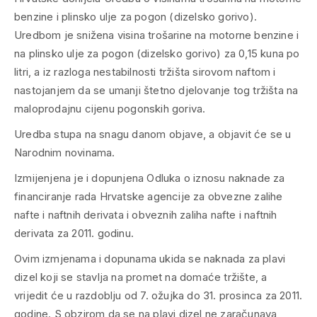
benzine i plinsko ulje za pogon (dizelsko gorivo).
Uredbom je snižena visina trošarine na motorne benzine i
na plinsko ulje za pogon (dizelsko gorivo) za 0,15 kuna po
litri, a iz razloga nestabilnosti tržišta sirovom naftom i
nastojanjem da se umanji štetno djelovanje tog tržišta na
maloprodajnu cijenu pogonskih goriva.
Uredba stupa na snagu danom objave, a objavit će se u
Narodnim novinama.
Izmijenjena je i dopunjena Odluka o iznosu naknade za
financiranje rada Hrvatske agencije za obvezne zalihe
nafte i naftnih derivata i obveznih zaliha nafte i naftnih
derivata za 2011. godinu.
Ovim izmjenama i dopunama ukida se naknada za plavi
dizel koji se stavlja na promet na domaće tržište, a
vrijedit će u razdoblju od 7. ožujka do 31. prosinca za 2011.
godine. S obzirom da se na plavi dizel ne zaračunava