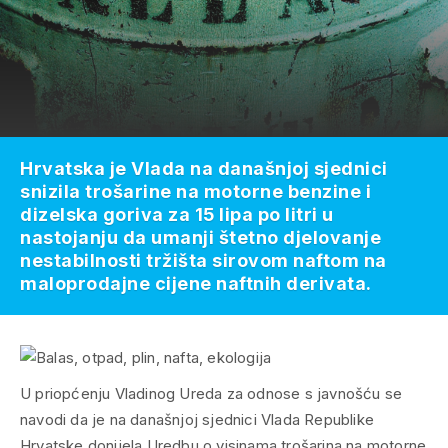
Hrvatska je Vlada na današnjoj sjednici
snizila trošarine na motorne benzine i
dizelska goriva za 15 lipa po litri u
nastojanju da umanji štetno djelovanje
nestabilnosti tržišta sirovom naftom na
maloprodajne cijene naftnih derivata.
U priopćenju Vladinog Ureda za odnose s javnošću se
navodi da je na današnjoj sjednici Vlada Republike
Hrvatske donijela Uredbu o visinama trošarina na motorne