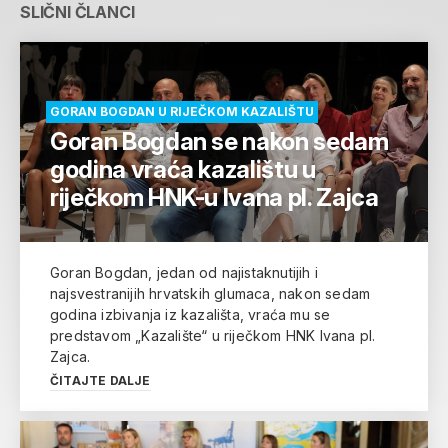
SLIČNI ČLANCI
GORAN BOGDAN U RIJEČKOM KAZALIŠTU
Goran Bogdan se nakon sedam
godina vraća kazalištu u
riječkom HNK-u Ivana pl. Zajca
Goran Bogdan, jedan od najistaknutijih i
najsvestranijih hrvatskih glumaca, nakon sedam
godina izbivanja iz kazališta, vraća mu se
predstavom „Kazalište“ u riječkom HNK Ivana pl.
Zajca.
ČITAJTE DALJE