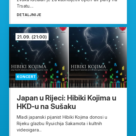
Trsatu....
DETALJNIJE
21.09.
(21:00)
KONCERT
Japan u Rijeci: Hibiki Kojima u
HKD-u na Sušaku
Mladi japanski pijanist Hibiki Kojima donosi u
Rijeku glazbu Ryuichija Sakamota i kultnih
videoigara...