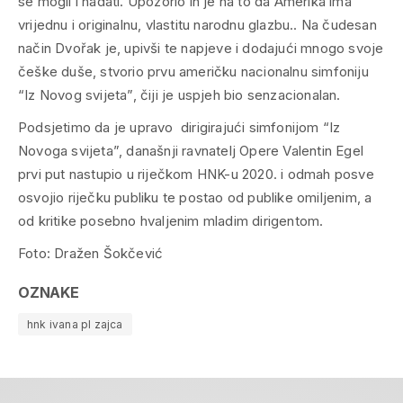
se mogli i nadati. Upozorio ih je na to da Amerika ima
vrijednu i originalnu, vlastitu narodnu glazbu.. Na čudesan
način Dvořak je, upivši te napjeve i dodajući mnogo svoje
češke duše, stvorio prvu američku nacionalnu simfoniju
“Iz Novog svijeta”, čiji je uspjeh bio senzacionalan.
Podsjetimo da je upravo dirigirajući simfonijom “Iz
Novoga svijeta”, današnji ravnatelj Opere Valentin Egel
prvi put nastupio u riječkom HNK-u 2020. i odmah posve
osvojio riječku publiku te postao od publike omiljenim, a
od kritike posebno hvaljenim mladim dirigentom.
Foto: Dražen Šokčević
OZNAKE
hnk ivana pl zajca