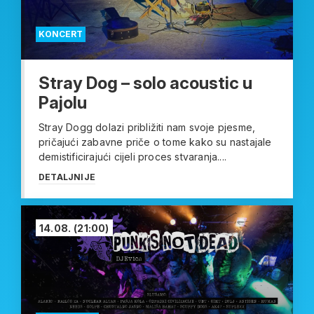
KONCERT
Stray Dog – solo acoustic u
Pajolu
Stray Dogg dolazi približiti nam svoje pjesme,
pričajući zabavne priče o tome kako su nastajale
demistificirajući cijeli proces stvaranja....
DETALJNIJE
14.08.
(21:00)