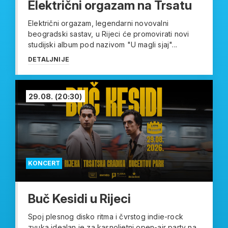
Električni orgazam na Trsatu
Električni orgazam, legendarni novovalni
beogradski sastav, u Rijeci će promovirati novi
studijski album pod nazivom "U magli sjaj"...
DETALJNIJE
29.08.
(20:30)
KONCERT
Buč Kesidi u Rijeci
Spoj plesnog disko ritma i čvrstog indie-rock
zvuka idealan je za kasnoljetni open-air party na