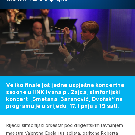
Veliko finale još jedne uspješne koncertne
sezone u HNK Ivana pl. Zajca, simfonijski
koncert „Smetana, Baranović, Dvořak“ na
programu je u srijedu, 17. lipnja u 19 sati.
Riječki simfonijski orkestar pod dirigentskim ravnanjem
maestra Valentina Egela i uz solista, baritona Roberta