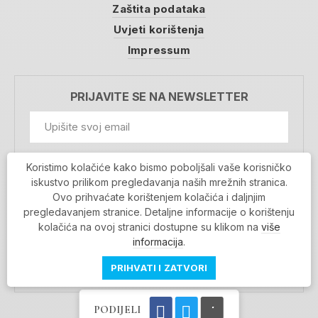
Zaštita podataka
Uvjeti korištenja
Impressum
PRIJAVITE SE NA NEWSLETTER
GDPR Information
Koristimo kolačiće kako bismo poboljšali vaše korisničko
Prihvaćam da se moji podaci spremaju u bazu
iskustvo prilikom pregledavanja naših mrežnih stranica.
podataka i koriste u svrhu slanja MojaRijeka
Ovo prihvaćate korištenjem kolačića i daljnjim
newslettera
pregledavanjem stranice. Detaljne informacije o korištenju
MOJARIJEKA NEWSLETTER
kolačića na ovoj stranici dostupne su klikom na
više
PRIJAVI SE
informacija
.
PRIHVATI I ZATVORI
PODIJELI
Povratak na vrh