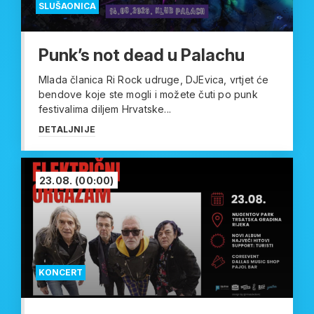
SLUŠAONICA
Punk’s not dead u Palachu
Mlada članica Ri Rock udruge, DJEvica, vrtjet će
bendove koje ste mogli i možete čuti po punk
festivalima diljem Hrvatske...
DETALJNIJE
23.08.
(00:00)
KONCERT