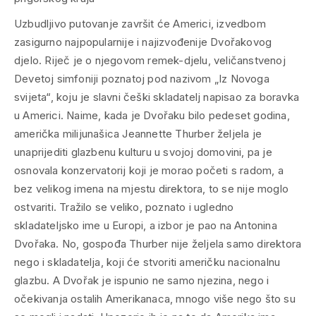
Uzbudljivo putovanje završit će Americi, izvedbom
zasigurno najpopularnije i najizvođenije Dvořakovog
djelo. Riječ je o njegovom remek-djelu, veličanstvenoj
Devetoj simfoniji poznatoj pod nazivom „Iz Novoga
svijeta“, koju je slavni češki skladatelj napisao za boravka
u Americi. Naime, kada je Dvořaku bilo pedeset godina,
američka milijunašica Jeannette Thurber željela je
unaprijediti glazbenu kulturu u svojoj domovini, pa je
osnovala konzervatorij koji je morao početi s radom, a
bez velikog imena na mjestu direktora, to se nije moglo
ostvariti. Tražilo se veliko, poznato i ugledno
skladateljsko ime u Europi, a izbor je pao na Antonina
Dvořaka. No, gospođa Thurber nije željela samo direktora
nego i skladatelja, koji će stvoriti američku nacionalnu
glazbu. A Dvořak je ispunio ne samo njezina, nego i
očekivanja ostalih Amerikanaca, mnogo više nego što su