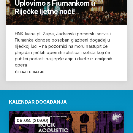
Uplovimo s Fiumankom u
Riječke ljetne noći!
HNK Ivana pl. Zajca, Jadranski pomorski servis i
Fiumanka donose poseban glazbeni događaj u
riječkoj luci – na pozornici na moru nastupit će
plejada riječkih opernih solistica i solista koji će
publici podariti najljepše arije i duete iz omiljenih
opera
ČITAJTE DALJE
KALENDAR DOGAĐANJA
08.08.
(20:00)