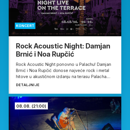
KONCERT
Rock Acoustic Night: Damjan
Brnić i Noa Rupčić
Rock Acoustic Night ponovno u Palachu! Damjan
Brnić i Noa Rupčić donose najveće rock i metal
hitove u akustičnom izdanju na terasu Palacha....
DETALJNIJE
08.08.
(21:00)