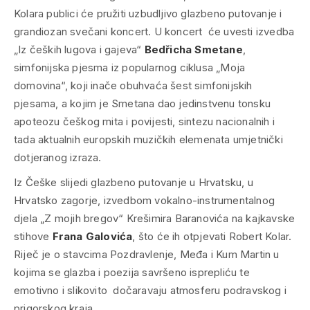
Kolara publici će pružiti uzbudljivo glazbeno putovanje i
grandiozan svečani koncert. U koncert će uvesti izvedba
„
Iz čeških lugova i gajeva“
Bedřicha Smetane
,
simfonijska pjesma iz popularnog ciklusa „Moja
domovina“, koji inače obuhvaća šest simfonijskih
pjesama, a kojim je Smetana dao jedinstvenu tonsku
apoteozu češkog mita i povijesti, sintezu nacionalnih i
tada aktualnih europskih muzičkih elemenata umjetnički
dotjeranog izraza.
Iz Češke slijedi glazbeno putovanje u Hrvatsku, u
Hrvatsko zagorje, izvedbom vokalno-instrumentalnog
djela „Z mojih bregov“ Krešimira Baranovića na kajkavske
stihove
Frana Galovića
, što će ih otpjevati Robert Kolar.
Riječ je o stavcima Pozdravlenje, Međa i Kum Martin u
kojima se glazba i poezija savršeno isprepliću te
emotivno i slikovito dočaravaju atmosferu podravskog i
prigorskog kraja