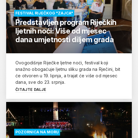
FESTIVAL RIJEČKOG "ZAJCA"
Predstavljen program Riječkih
ljetnih noći: Više od mjesec
dana umjetnosti diljem grada
Ovogodišnje Riječke ljetne noći, festival koji
snažno obogaćuje ljetnu sliku grada na Rječini, bit
će otvoren u 19. lipnja, a trajat će više od mjesec
dana, sve do 23. srpnja.
ČITAJTE DALJE
POZORNICA NA MORU