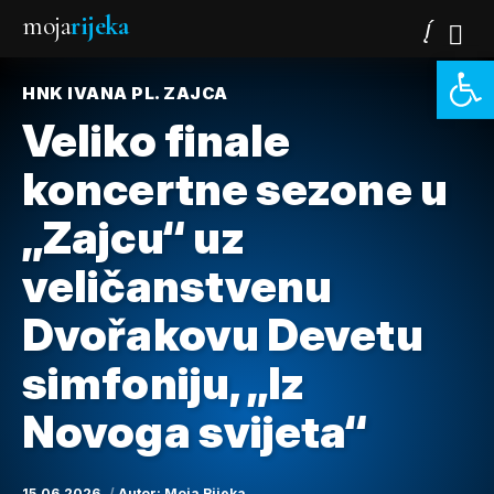
moja
rijeka
Open 
HNK IVANA PL. ZAJCA
Veliko finale
koncertne sezone u
„Zajcu“ uz
veličanstvenu
Dvořakovu Devetu
simfoniju, „Iz
Novoga svijeta“
15.06.2026.
Autor:
Moja Rijeka