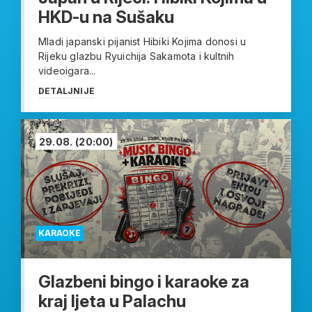
HKD-u na Sušaku
Mladi japanski pijanist Hibiki Kojima donosi u
Rijeku glazbu Ryuichija Sakamota i kultnih
videoigara...
DETALJNIJE
29.08.
(20:00)
KARAOKE
Glazbeni bingo i karaoke za
kraj ljeta u Palachu