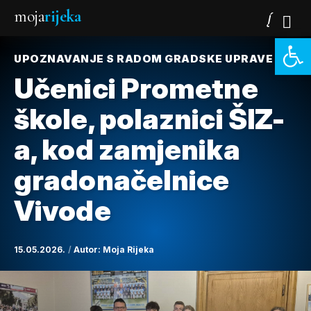
moja
rijeka
Open 
UPOZNAVANJE S RADOM GRADSKE UPRAVE
Učenici Prometne
škole, polaznici ŠIZ-
a, kod zamjenika
gradonačelnice
Vivode
15.05.2026.
Autor:
Moja Rijeka