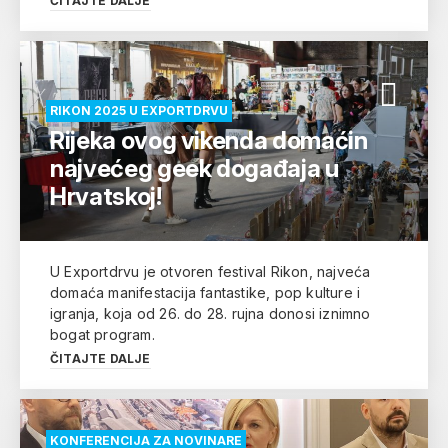
ČITAJTE DALJE
RIKON 2025 U EXPORTDRVU
Rijeka ovog vikenda domaćin
najvećeg geek događaja u
Hrvatskoj!
U Exportdrvu je otvoren festival Rikon, najveća
domaća manifestacija fantastike, pop kulture i
igranja, koja od 26. do 28. rujna donosi iznimno
bogat program.
ČITAJTE DALJE
KONFERENCIJA ZA NOVINARE