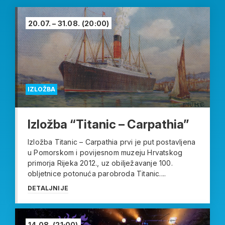
20.07. – 31.08.
(20:00)
IZLOŽBA
Izložba “Titanic – Carpathia”
Izložba Titanic – Carpathia prvi je put postavljena
u Pomorskom i povijesnom muzeju Hrvatskog
primorja Rijeka 2012., uz obilježavanje 100.
obljetnice potonuća parobroda Titanic....
DETALJNIJE
14.08.
(21:00)