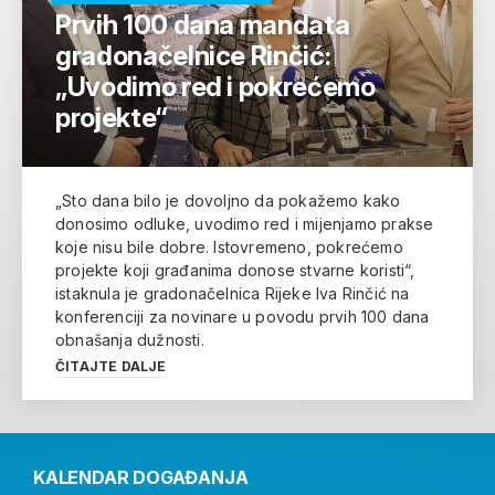
Prvih 100 dana mandata
gradonačelnice Rinčić:
„Uvodimo red i pokrećemo
projekte“
„Sto dana bilo je dovoljno da pokažemo kako
donosimo odluke, uvodimo red i mijenjamo prakse
koje nisu bile dobre. Istovremeno, pokrećemo
projekte koji građanima donose stvarne koristi“,
istaknula je gradonačelnica Rijeke Iva Rinčić na
konferenciji za novinare u povodu prvih 100 dana
obnašanja dužnosti.
ČITAJTE DALJE
KALENDAR DOGAĐANJA