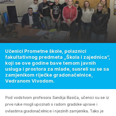
Učenici Prometne škole, polaznici
fakultativnog predmeta „Škola i zajednica“,
koji se ove godine bave temom javnih
usluga i prostora za mlade, susreli su se sa
zamjenikom riječke gradonačelnice,
Vedranom Vivodom.
Pod vodstvom profesora Sandija Basića, učenici su se iz
prve ruke mogli upoznati s radom gradske uprave i
ovlastima gradonačelnice i njezinih zamjenika. Tako je