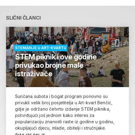
SLIČNI ČLANCI
STEMANJE U ART-KVARTU
STEM piknik i ove godine
privukao brojne male
istraživače
Sunčana subota i bogat program ponovno su
privukli velik broj posjetitelja u Art-kvart Benčić,
gdje je održano četvrto izdanje STEM piknika,
potvrđujući još jednom kako interes za
popularizaciju znanosti raste iz godine u godinu,
okupljajući djecu, mlade, obitelji i stručnjake.