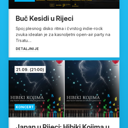
Buč Kesidi u Rijeci
Spoj plesnog disko ritma i čvrstog indie-rock
zvuka idealan je za kasnoljetni open-air party na
Trsatu....
DETALJNIJE
21.09.
(21:00)
KONCERT
Japan u Rijeci: Hibiki Kojima u