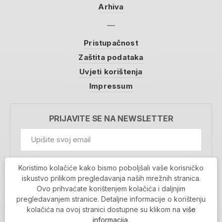
Arhiva
Pristupačnost
Zaštita podataka
Uvjeti korištenja
Impressum
PRIJAVITE SE NA NEWSLETTER
GDPR Information
Koristimo kolačiće kako bismo poboljšali vaše korisničko
Prihvaćam da se moji podaci spremaju u bazu
iskustvo prilikom pregledavanja naših mrežnih stranica.
podataka i koriste u svrhu slanja MojaRijeka
Ovo prihvaćate korištenjem kolačića i daljnjim
newslettera
pregledavanjem stranice. Detaljne informacije o korištenju
MOJARIJEKA NEWSLETTER
kolačića na ovoj stranici dostupne su klikom na
više
PRIJAVI SE
informacija
.