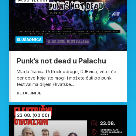
SLUŠAONICA
Punk’s not dead u Palachu
Mlada članica Ri Rock udruge, DJEvica, vrtjet će
bendove koje ste mogli i možete čuti po punk
festivalima diljem Hrvatske...
DETALJNIJE
23.08.
(00:00)