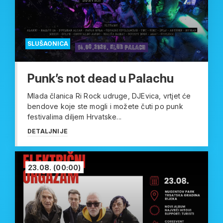
SLUŠAONICA
Punk’s not dead u Palachu
Mlada članica Ri Rock udruge, DJEvica, vrtjet će
bendove koje ste mogli i možete čuti po punk
festivalima diljem Hrvatske...
DETALJNIJE
23.08.
(00:00)