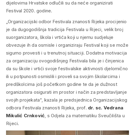
dijelovima Hrvatske odlučili su da neće organizirati
Festival 2020. godine.
„
Organizacijski odbor Festivala znanosti Rijeka procijenio
je da dugogodišnja tradicija Festivala u Rijeci, velik broj
suorganizatora, škola i vrtića koji u njemu sudjeluje
obvezuje ih da osmisle i organiziraju Festival koji se može
sigurno provesti i u trenutnoj situaciji. Dodatna motivacija
za organizaciju ovogodišnjeg Festivala bila je i činjenica
da su škole i vrtići svoje festivalske aktivnosti djelomično
ili u potpunosti osmislili i proveli sa svojim školarcima i
predškolcima još početkom godine te da je dužnost
organizatora osigurati im prostor i način za predstavljanje
svojih projekata
“, kazala je predsjednica Organizacijskog
odbora Festivala znanosti Rijeka, prof.
dr. sc. Vedrana
Mikulić Crnković
, s Odjela za matematiku Sveučilišta u
Rijeci.