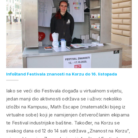
Infoštand Festivala znanosti na Korzu do 16. listopada
Iako se veći dio Festivala događa u virtualnom svijetu,
jedan manji dio aktivnosti održava se i uživo: nekoliko
izložbi na Kampusu, Math Escape (matematički bijeg iz
virtualne sobe) koji je namijenjen četveročlanim ekipama
te Festival industrijske baštine. Također, na Korzu se
svakog dana od 12 do 14 sati održava „Znanost na Korzu“,