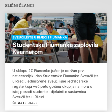
SLIČNI ČLANCI
SVEUČILIŠTE U RIJECI I FIUMANKA
Studentska Fiumanka zaplovila
Kvarnerom
U sklopu 27. Fiumanke jučer je održan prvi
natjecateljski dan Studentske Fiumanke Sveučilišta
u Rijeci, jedinstvene sveučilišne jedriličarske
regate koja već petu godinu okuplja na moru u
istoj posadi studente i djelatnike sastavnica
Sveučilišta u Rijeci.
ČITAJTE DALJE