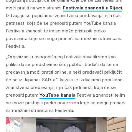
događanja odvijat će se online koje će svi zainteresirani
moći pratiti na web stranici
Festivala znanosti u Rijeci
.
Izdvajaju se popularno-znanstvena predavanja, njih čak
petnaest, koja će se prenositi putem YouTube kanala
Festivala znanosti te im se može pristupiti preko
poveznica koje se mogu pronaći na mrežnim stranicama
Festivala.
„
Organizaciju ovogodišnjeg festivala shvatili smo kao
priliku da se predstavimo široj publici, budući da će se
predavanja moći pratiti online, a neki predavači priključit
će se iz Japana i SAD-a
“, kazala je Izdvajamo popularno-
znanstvena predavanja, njih čak petnaest, koja će se
prenositi putem
YouTube kanala
Festivala znanosti te im
se može pristupiti preko poveznica koje se mogu pronaći
na mrežnim stranicama Festivala.