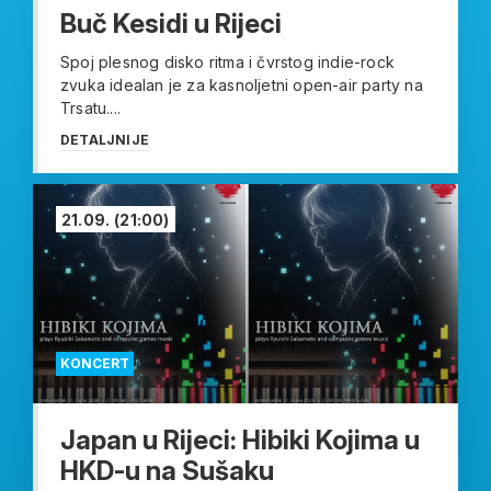
Buč Kesidi u Rijeci
Spoj plesnog disko ritma i čvrstog indie-rock
zvuka idealan je za kasnoljetni open-air party na
Trsatu....
DETALJNIJE
21.09.
(21:00)
KONCERT
Japan u Rijeci: Hibiki Kojima u
HKD-u na Sušaku