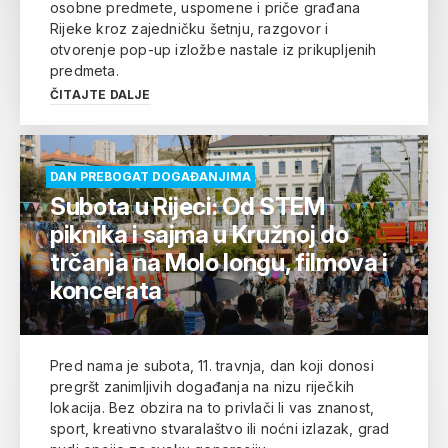
osobne predmete, uspomene i priče građana
Rijeke kroz zajedničku šetnju, razgovor i
otvorenje pop-up izložbe nastale iz prikupljenih
predmeta.
ČITAJTE DALJE
DAN PREBOGAT DOGAĐANJIMA
Subota u Rijeci: Od STEM
piknika i sajma u Kružnoj do
trčanja na Molo longu, filmova i
koncerata
Pred nama je subota, 11. travnja, dan koji donosi
pregršt zanimljivih događanja na nizu riječkih
lokacija. Bez obzira na to privlači li vas znanost,
sport, kreativno stvaralaštvo ili noćni izlazak, grad