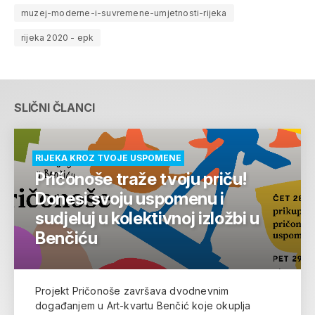
muzej-moderne-i-suvremene-umjetnosti-rijeka
rijeka 2020 - epk
SLIČNI ČLANCI
RIJEKA KROZ TVOJE USPOMENE
Pričonoše traže tvoju priču!
Donesi svoju uspomenu i
sudjeluj u kolektivnoj izložbi u
Benčiću
Projekt Pričonoše završava dvodnevnim
događanjem u Art-kvartu Benčić koje okuplja