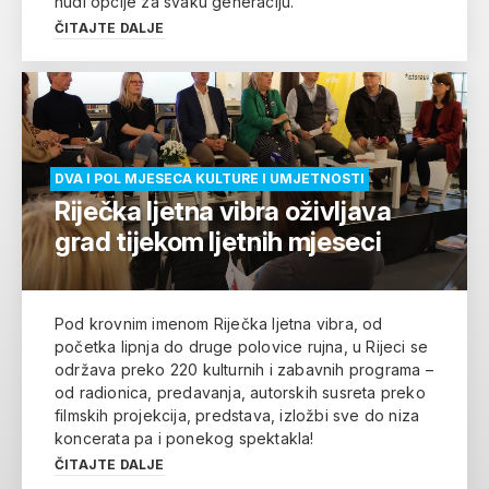
nudi opcije za svaku generaciju.
ČITAJTE DALJE
DVA I POL MJESECA KULTURE I UMJETNOSTI
Riječka ljetna vibra oživljava
grad tijekom ljetnih mjeseci
Pod krovnim imenom Riječka ljetna vibra, od
početka lipnja do druge polovice rujna, u Rijeci se
održava preko 220 kulturnih i zabavnih programa –
od radionica, predavanja, autorskih susreta preko
filmskih projekcija, predstava, izložbi sve do niza
koncerata pa i ponekog spektakla!
ČITAJTE DALJE