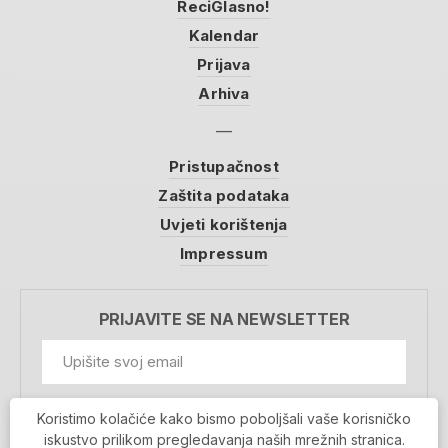
ReciGlasno!
Kalendar
Prijava
Arhiva
Pristupačnost
Zaštita podataka
Uvjeti korištenja
Impressum
PRIJAVITE SE NA NEWSLETTER
GDPR Information
Koristimo kolačiće kako bismo poboljšali vaše korisničko
Prihvaćam da se moji podaci spremaju u bazu
iskustvo prilikom pregledavanja naših mrežnih stranica.
podataka i koriste u svrhu slanja MojaRijeka