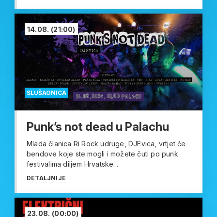
14.08.
(21:00)
SLUŠAONICA
Punk’s not dead u Palachu
Mlada članica Ri Rock udruge, DJEvica, vrtjet će
bendove koje ste mogli i možete čuti po punk
festivalima diljem Hrvatske...
DETALJNIJE
23.08.
(00:00)