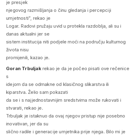
je presjek
njegovog razmišljanja o činu gledanja i percepciji
umjetnosti”, rekao je
Logar. Radovi pružaju uvid u protekla razdoblja, ali su i
danas aktualni jer se
sistem institucija niti podjele moći na području kulturnog
života nisu
promijenili, kazao je.
Goran Trbuljak
rekao je da je počeo pisati ove rečenice
s
idejom da se odmakne od klasičnog slikarstva ili
kiparstva. Želio sam pokazati
da se i s najjednostavnijim sredstvima može rukovati i
stvarati, rekao je.
Trbuljak je istaknuo da ovaj njegov pristup nije posebno
inovativan, jer da su
slično radile i generacije umjetnika prije njega. Bilo mi je