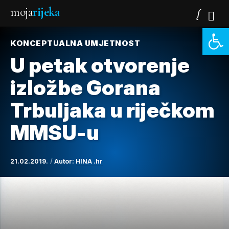
moja
rijeka
Open 
KONCEPTUALNA UMJETNOST
U petak otvorenje
izložbe Gorana
Trbuljaka u riječkom
MMSU-u
21.02.2019.
Autor:
HINA .hr