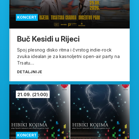
KONCERT
Buč Kesidi u Rijeci
Spoj plesnog disko ritma i čvrstog indie-rock
zvuka idealan je za kasnoljetni open-air party na
Trsatu....
DETALJNIJE
21.09.
(21:00)
KONCERT