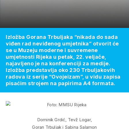
Izložba Gorana Trbuljaka “nikada do sada
viđen rad neviđenog umjetnika” otvorit će
se u Muzeju moderne i suvremene
umjetnosti Rijeka u petak, 22. veljače,
najavljeno je na konferenciji za medije.
Izložba predstavlja oko 230 Trbuljakovih
radova iz serije “Ovojeizam”, u vidu zapisa
pisaćim strojem na papirima A4 formata.
Dominik Grdić, Tevž Logar,
Goran Trbuljak i Sabina Salamon