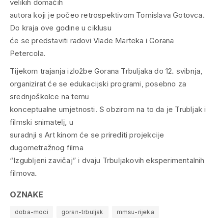
velikih domaćih
autora koji je počeo retrospektivom Tomislava Gotovca.
Do kraja ove godine u ciklusu
će se predstaviti radovi Vlade Marteka i Gorana
Petercola.
Tijekom trajanja izložbe Gorana Trbuljaka do 12. svibnja,
organizirat će se edukacijski programi, posebno za
srednjoškolce na temu
konceptualne umjetnosti. S obzirom na to da je Trubljak i
filmski snimatelj, u
suradnji s Art kinom će se prirediti projekcije
dugometražnog filma
“Izgubljeni zavičaj” i dvaju Trbuljakovih eksperimentalnih
filmova.
OZNAKE
doba-moci
goran-trbuljak
mmsu-rijeka