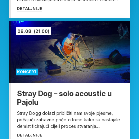
DETALJNIJE
08.08.
(21:00)
KONCERT
Stray Dog – solo acoustic u
Pajolu
Stray Dogg dolazi približiti nam svoje pjesme,
pričajući zabavne priče o tome kako su nastajale
demistificirajući cijeli proces stvaranja....
DETALJNIJE