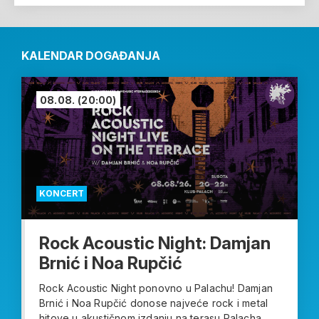
KALENDAR DOGAĐANJA
08.08.
(20:00)
KONCERT
Rock Acoustic Night: Damjan
Brnić i Noa Rupčić
Rock Acoustic Night ponovno u Palachu! Damjan
Brnić i Noa Rupčić donose najveće rock i metal
hitove u akustičnom izdanju na terasu Palacha....