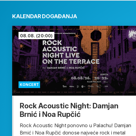
KALENDAR DOGAĐANJA
08.08.
(20:00)
KONCERT
Rock Acoustic Night: Damjan
Brnić i Noa Rupčić
Rock Acoustic Night ponovno u Palachu! Damjan
Brnić i Noa Rupčić donose najveće rock i metal