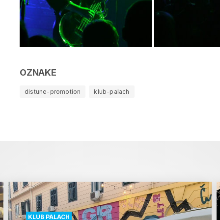
OZNAKE
distune-promotion
klub-palach
KLUB PALACH