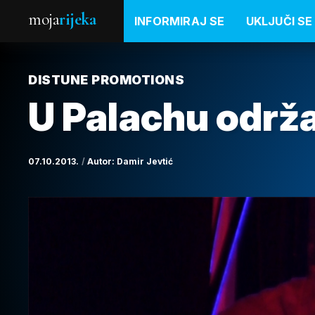
moja
rijeka
INFORMIRAJ SE
UKLJUČI SE
DISTUNE PROMOTIONS
U Palachu održ
07.10.2013.
Autor:
Damir Jevtić