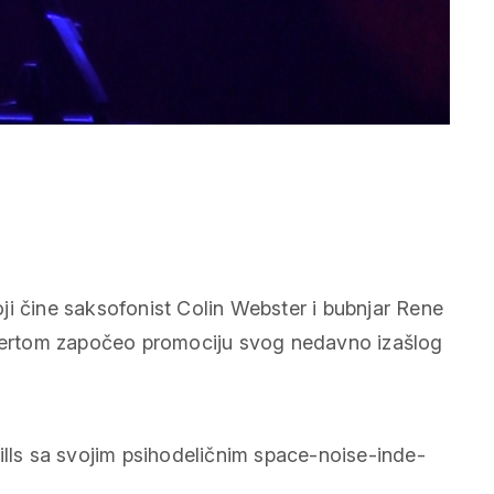
ji čine saksofonist Colin Webster i bubnjar Rene
oncertom započeo promociju svog nedavno izašlog
ills sa svojim psihodeličnim space-noise-inde-