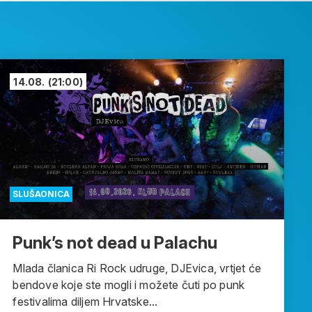
14.08.
(21:00)
SLUŠAONICA
Punk’s not dead u Palachu
Mlada članica Ri Rock udruge, DJEvica, vrtjet će
bendove koje ste mogli i možete čuti po punk
festivalima diljem Hrvatske...