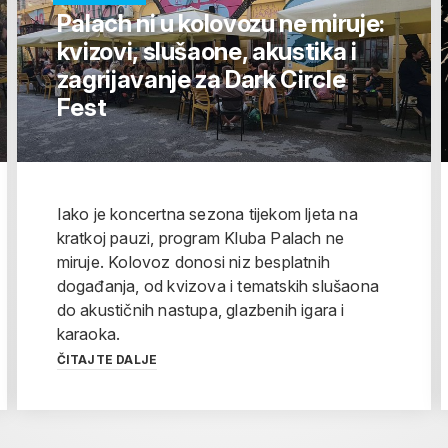
Palach ni u kolovozu ne miruje:
kvizovi, slušaone, akustika i
zagrijavanje za Dark Circle
Fest
Iako je koncertna sezona tijekom ljeta na
kratkoj pauzi, program Kluba Palach ne
miruje. Kolovoz donosi niz besplatnih
događanja, od kvizova i tematskih slušaona
do akustičnih nastupa, glazbenih igara i
karaoka.
ČITAJTE DALJE