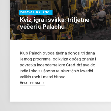
ZABAVA U KRUŽNOJ
Kviz, igra i svirka: tri ljetne
večeri u Palachu
Klub Palach ovoga tjedna donosi tri dana
ljetnog programa, od kviza općeg znanja i
povratka legendarne igre Grad-država do
indie i ska slušaona te akustičnih izvedbi
velikih rock i metal hitova.
ČITAJTE DALJE