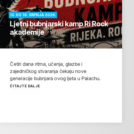
13. DO 16. SRPNJA 2026.
Ljetni bubnjarski kamp Ri Rock
akademije
Četiri dana ritma, učenja, glazbe i
zajedničkog stvaranja čekaju nove
generacije bubnjara ovog ljeta u Palachu.
ČITAJTE DALJE