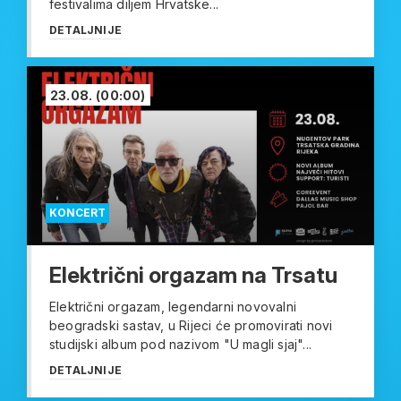
festivalima diljem Hrvatske...
DETALJNIJE
23.08.
(00:00)
KONCERT
Električni orgazam na Trsatu
Električni orgazam, legendarni novovalni
beogradski sastav, u Rijeci će promovirati novi
studijski album pod nazivom "U magli sjaj"...
DETALJNIJE