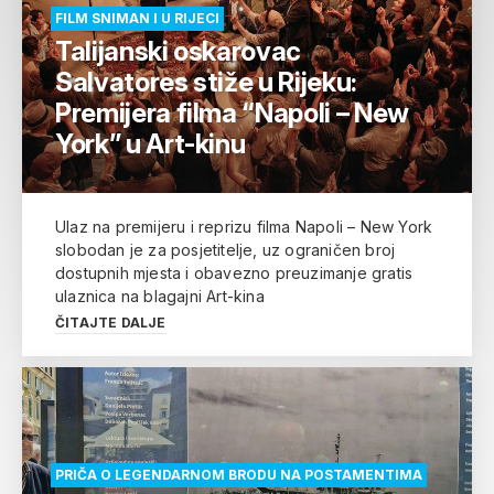
FILM SNIMAN I U RIJECI
Talijanski oskarovac
Salvatores stiže u Rijeku:
Premijera filma “Napoli – New
York” u Art-kinu
Ulaz na premijeru i reprizu filma Napoli – New York
slobodan je za posjetitelje, uz ograničen broj
dostupnih mjesta i obavezno preuzimanje gratis
ulaznica na blagajni Art-kina
ČITAJTE DALJE
PRIČA O LEGENDARNOM BRODU NA POSTAMENTIMA