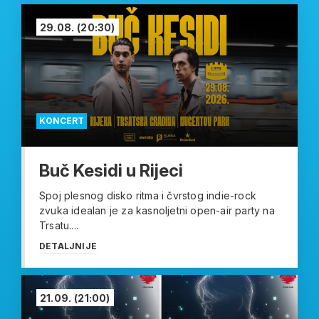
29.08.
(20:30)
KONCERT
Buč Kesidi u Rijeci
Spoj plesnog disko ritma i čvrstog indie-rock
zvuka idealan je za kasnoljetni open-air party na
Trsatu....
DETALJNIJE
21.09.
(21:00)