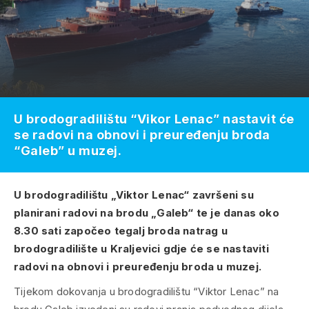
U brodogradilištu “Vikor Lenac” nastavit će
se radovi na obnovi i preuređenju broda
“Galeb” u muzej.
U brodogradilištu „Viktor Lenac“ završeni su
planirani radovi na brodu „Galeb“ te je danas oko
8.30 sati započeo tegalj broda natrag u
brodogradilište u Kraljevici gdje će se nastaviti
radovi na obnovi i preuređenju broda u muzej.
Tijekom dokovanja u brodogradilištu “Viktor Lenac” na