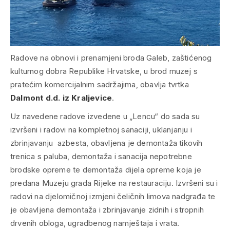
Radove na obnovi i prenamjeni broda Galeb, zaštićenog
kulturnog dobra Republike Hrvatske, u brod muzej s
pratećim komercijalnim sadržajima, obavlja tvrtka
Dalmont d.d. iz Kraljevice
.
Uz navedene radove izvedene u „Lencu“ do sada su
izvršeni i radovi na kompletnoj sanaciji, uklanjanju i
zbrinjavanju azbesta, obavljena je demontaža tikovih
trenica s paluba, demontaža i sanacija nepotrebne
brodske opreme te demontaža dijela opreme koja je
predana Muzeju grada Rijeke na restauraciju. Izvršeni su i
radovi na djelomičnoj izmjeni čeličnih limova nadgrađa te
je obavljena demontaža i zbrinjavanje zidnih i stropnih
drvenih obloga, ugradbenog namještaja i vrata.