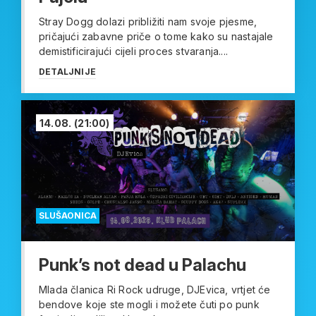
Stray Dogg dolazi približiti nam svoje pjesme,
pričajući zabavne priče o tome kako su nastajale
demistificirajući cijeli proces stvaranja....
DETALJNIJE
14.08.
(21:00)
SLUŠAONICA
Punk’s not dead u Palachu
Mlada članica Ri Rock udruge, DJEvica, vrtjet će
bendove koje ste mogli i možete čuti po punk