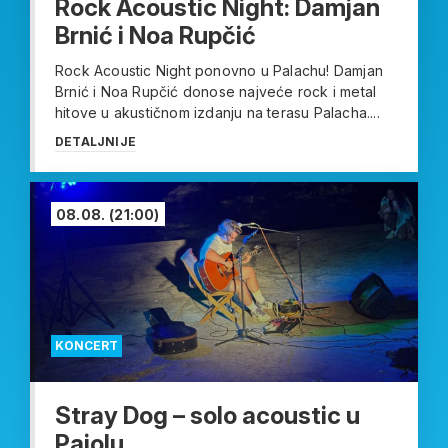
Rock Acoustic Night: Damjan
Brnić i Noa Rupčić
Rock Acoustic Night ponovno u Palachu! Damjan
Brnić i Noa Rupčić donose najveće rock i metal
hitove u akustičnom izdanju na terasu Palacha....
DETALJNIJE
08.08.
(21:00)
KONCERT
Stray Dog – solo acoustic u
Pajolu