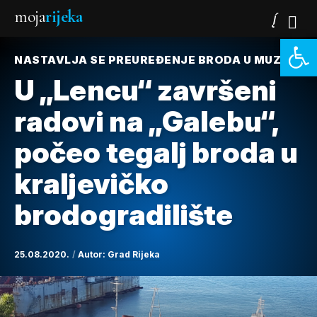
moja
rijeka
Open 
NASTAVLJA SE PREUREĐENJE BRODA U MUZEJ
U „Lencu“ završeni
radovi na „Galebu“,
počeo tegalj broda u
kraljevičko
brodogradilište
25.08.2020.
Autor:
Grad Rijeka