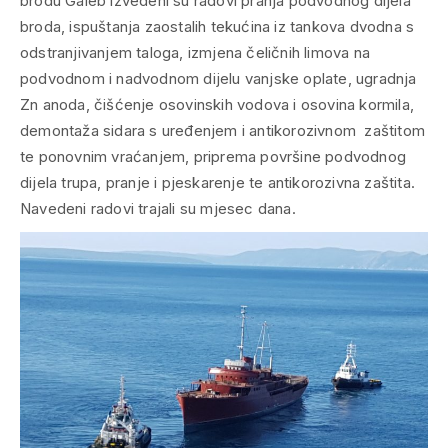
brodu Galeb izvedeni su radovi pranja podvodnog dijela
broda, ispuštanja zaostalih tekućina iz tankova dvodna s
odstranjivanjem taloga, izmjena čeličnih limova na
podvodnom i nadvodnom dijelu vanjske oplate, ugradnja
Zn anoda, čišćenje osovinskih vodova i osovina kormila,
demontaža sidara s uređenjem i antikorozivnom zaštitom
te ponovnim vraćanjem, priprema površine podvodnog
dijela trupa, pranje i pjeskarenje te antikorozivna zaštita.
Navedeni radovi trajali su mjesec dana.