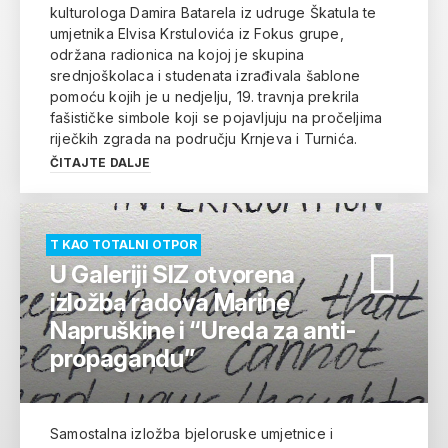
kulturologa Damira Batarela iz udruge Škatula te
umjetnika Elvisa Krstulovića iz Fokus grupe,
održana radionica na kojoj je skupina
srednjoškolaca i studenata izrađivala šablone
pomoću kojih je u nedjelju, 19. travnja prekrila
fašističke simbole koji se pojavljuju na pročeljima
riječkih zgrada na području Krnjeva i Turnića.
ČITAJTE DALJE
T KAO TOTALNI OTPOR
U Galeriji SIZ otvorena
izložba radova Marine
Napruškine i “Ureda za anti-
propagandu”
Samostalna izložba bjeloruske umjetnice i