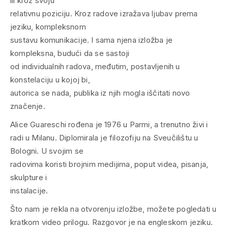
ili kroz svoju
relativnu poziciju. Kroz radove izražava ljubav prema
jeziku, kompleksnom
sustavu komunikacije. I sama njena izložba je
kompleksna, budući da se sastoji
od individualnih radova, međutim, postavljenih u
konstelaciju u kojoj bi,
autorica se nada, publika iz njih mogla iščitati novo
značenje.
Alice Guareschi rođena je 1976 u Parmi, a trenutno živi i
radi u Milanu. Diplomirala je filozofiju na Sveučilištu u
Bologni. U svojim se
radovima koristi brojnim medijima, poput videa, pisanja,
skulpture i
instalacije.
Što nam je rekla na otvorenju izložbe, možete pogledati u
kratkom video prilogu. Razgovor je na engleskom jeziku.