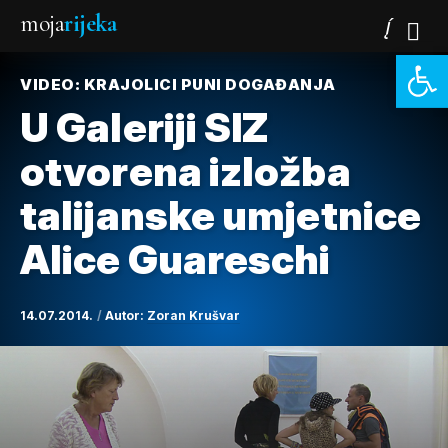
moja
rijeka
Open 
VIDEO: KRAJOLICI PUNI DOGAĐANJA
U Galeriji SIZ
otvorena izložba
talijanske umjetnice
Alice Guareschi
14.07.2014.
Autor:
Zoran Krušvar