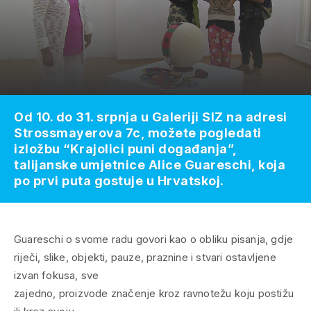
Od 10. do 31. srpnja u Galeriji SIZ na adresi
Strossmayerova 7c, možete pogledati
izložbu “Krajolici puni događanja”,
talijanske umjetnice Alice Guareschi, koja
po prvi puta gostuje u Hrvatskoj.
Guareschi o svome radu govori kao o obliku pisanja, gdje
riječi, slike, objekti, pauze, praznine i stvari ostavljene
izvan fokusa, sve
zajedno, proizvode značenje kroz ravnotežu koju postižu