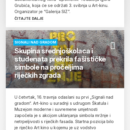
Grubića, koja će se održati 3. svibnja u Art-kinu.
Organizator je “Galerija SIZ”.
ČITAJTE DALJE
SIGNALI NAD GRADOM
Skupina srednjoškolaca i
studenata prekrila fašističke
simbole na pročeljima
riječkih zgrada
U četvrtak, 16. travnja odaslani su prvi „Signali nad
gradom“. Art-kino u suradnji s udrugom Škatula i
Muzejom moderne i suvremene umjetnosti
započela je s akcijom uklanjanja simbola mržnje i
netrpeljivosti s riječkih fasada. Startna pozicija bilo
je riječko Art kino u kojemu je uz vodstvo