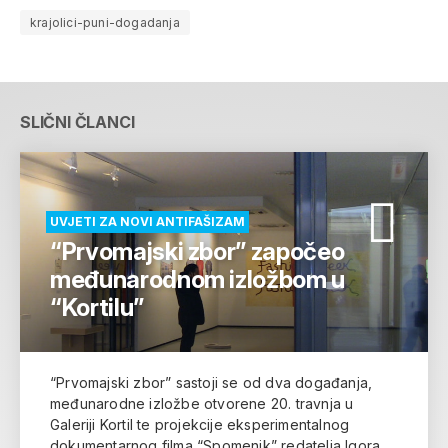
krajolici-puni-dogadanja
SLIČNI ČLANCI
UVJETI ZA NOVI ANTIFAŠIZAM
“Prvomajski zbor” započeo
međunarodnom izložbom u
“Kortilu”
“Prvomajski zbor” sastoji se od dva događanja,
međunarodne izložbe otvorene 20. travnja u
Galeriji Kortil te projekcije eksperimentalnog
dokumentarnog filma “Spomenik” redatelja Igora