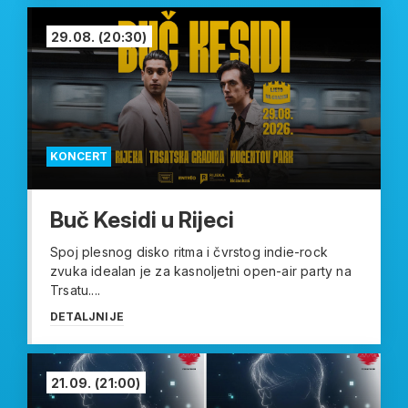
29.08.
(20:30)
KONCERT
Buč Kesidi u Rijeci
Spoj plesnog disko ritma i čvrstog indie-rock
zvuka idealan je za kasnoljetni open-air party na
Trsatu....
DETALJNIJE
21.09.
(21:00)