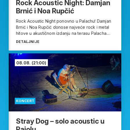
Rock Acoustic Night: Damjan
Brnić i Noa Rupčić
Rock Acoustic Night ponovno u Palachu! Damjan
Brnić i Noa Rupčić donose najveće rock i metal
hitove u akustičnom izdanju na terasu Palacha....
DETALJNIJE
08.08.
(21:00)
KONCERT
Stray Dog – solo acoustic u
Pajolu