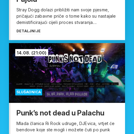
Stray Dogg dolazi približiti nam svoje pjesme,
pričajući zabavne priče o tome kako su nastajale
demistificirajući cijeli proces stvaranja....
DETALJNIJE
14.08.
(21:00)
SLUŠAONICA
Punk’s not dead u Palachu
Mlada članica Ri Rock udruge, DJEvica, vrtjet će
bendove koje ste mogli i možete čuti po punk