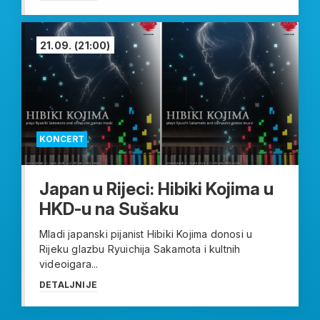
21.09.
(21:00)
KONCERT
Japan u Rijeci: Hibiki Kojima u
HKD-u na Sušaku
Mladi japanski pijanist Hibiki Kojima donosi u
Rijeku glazbu Ryuichija Sakamota i kultnih
videoigara...
DETALJNIJE