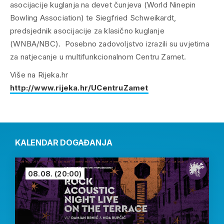
asocijacije kuglanja na devet čunjeva (World Ninepin
Bowling Association) te Siegfried Schweikardt,
predsjednik asocijacije za klasično kuglanje
(WNBA/NBC). Posebno zadovoljstvo izrazili su uvjetima
za natjecanje u multifunkcionalnom Centru Zamet.
Više na Rijeka.hr
http://www.rijeka.hr/UCentruZamet
KALENDAR DOGAĐANJA
08.08.
(20:00)