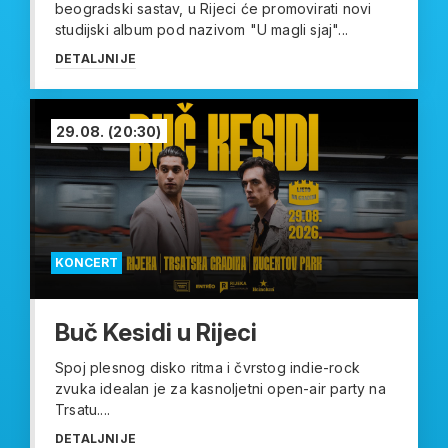
beogradski sastav, u Rijeci će promovirati novi
studijski album pod nazivom "U magli sjaj"...
DETALJNIJE
29.08.
(20:30)
KONCERT
Buč Kesidi u Rijeci
Spoj plesnog disko ritma i čvrstog indie-rock
zvuka idealan je za kasnoljetni open-air party na
Trsatu....
DETALJNIJE