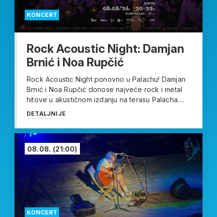
KONCERT
Rock Acoustic Night: Damjan
Brnić i Noa Rupčić
Rock Acoustic Night ponovno u Palachu! Damjan
Brnić i Noa Rupčić donose najveće rock i metal
hitove u akustičnom izdanju na terasu Palacha....
DETALJNIJE
08.08.
(21:00)
KONCERT