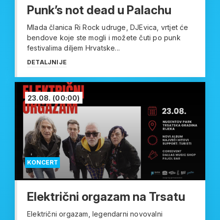
Punk’s not dead u Palachu
Mlada članica Ri Rock udruge, DJEvica, vrtjet će
bendove koje ste mogli i možete čuti po punk
festivalima diljem Hrvatske...
DETALJNIJE
23.08.
(00:00)
KONCERT
Električni orgazam na Trsatu
Električni orgazam, legendarni novovalni