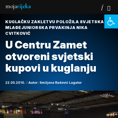
moja
rijeka
Open 
KUGLAČKU ZAKLETVU POLOŽILA SVJETSKA
MLAĐEJUNIORSKA PRVAKINJA NIKA
CVITKOVIĆ
U Centru Zamet
otvoreni svjetski
kupovi u kuglanju
22.05.2010.
Autor:
Smiljana Radović Lagator