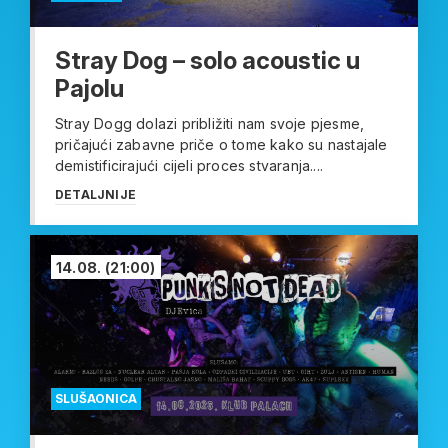
Stray Dog – solo acoustic u
Pajolu
Stray Dogg dolazi približiti nam svoje pjesme,
pričajući zabavne priče o tome kako su nastajale
demistificirajući cijeli proces stvaranja....
DETALJNIJE
14.08.
(21:00)
SLUŠAONICA