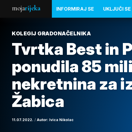
moja
rijeka
INFORMIRAJ SE
UKLJUČI SE
KOLEGIJ GRADONAČELNIKA
Tvrtka Best in P
ponudila 85 mil
nekretnina za 
Žabica
11.07.2022.
Autor:
Ivica Nikolac