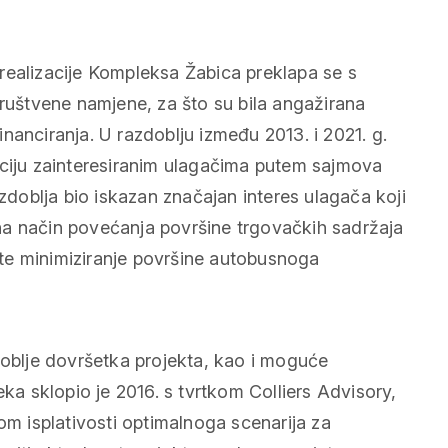
realizacije Kompleksa Žabica preklapa se s
društvene namjene, za što su bila angažirana
financiranja. U razdoblju između 2013. i 2021. g.
aciju zainteresiranim ulagačima putem sajmova
azdoblja bio iskazan značajan interes ulagača koji
o na način povećanja površine trgovačkih sadržaja
te minimiziranje površine autobusnoga
blje dovršetka projekta, kao i moguće
eka sklopio je 2016. s tvrtkom Colliers Advisory,
om isplativosti optimalnoga scenarija za