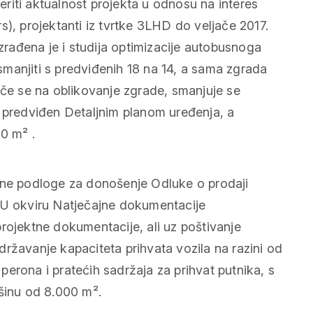
riti aktualnost projekta u odnosu na interes
s), projektanti iz tvrtke 3LHD do veljače 2017.
Izrađena je i studija optimizacije autobusnoga
manjiti s predviđenih 18 na 14, a sama zgrada
eče se na oblikovanje zgrade, smanjuje se
t predviđen Detaljnim planom uređenja, a
00 m² .
čne podloge za donošenje Odluke o prodaji
 U okviru Natječajne dokumentacije
rojektne dokumentacije, ali uz poštivanje
ržavanje kapaciteta prihvata vozila na razini od
erona i pratećih sadržaja za prihvat putnika, s
ršinu od 8.000 m².