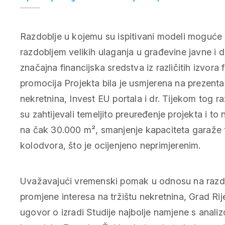
Razdoblje u kojemu su ispitivani modeli moguće 
razdobljem velikih ulaganja u građevine javne i 
značajna financijska sredstva iz različitih izvora 
promocija Projekta bila je usmjerena na prezent
nekretnina, Invest EU portala i dr. Tijekom tog r
su zahtijevali temeljito preuređenje projekta i t
na čak 30.000 m², smanjenje kapaciteta garaže 
kolodvora, što je ocijenjeno neprimjerenim.
Uvažavajući vremenski pomak u odnosu na razdo
promjene interesa na tržištu nekretnina, Grad Rij
ugovor o izradi Studije najbolje namjene s analiz