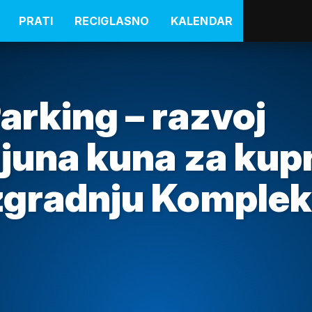
PRATI
RECIGLASNO
KALENDAR
arking – razvoj
ijuna kuna za kup
izgradnju Komple