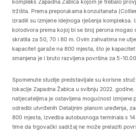
kompleks Zapadna Žabica kojom je trebalo provje
tržišta. Prema preporukama konzultanata (Collier
izradili su izmjene idejnoga rješenja kompleksa. 
kolodvora prema kojoj bi se broj perona mogao s
skratila za 50, 70 i 80 m. Ovim zahvatima ne utj
kapacitet garaže na 800 mjesta, što je kapacite
smanjena je i bruto razvijena površina za 5-10.0
Spomenute studije predstavljale su korisne stru
lokacije Zapadna Žabica u svibnju 2022. godine.
natjecateljima je ostavljena mogućnost izmjene p
odredbi utvrđenih Detaljnim planom uređenja, zad
800 mjesta, izvedba autobusnoga terminala s 14 p
time da trgovački sadržaj ne može prelaziti pov