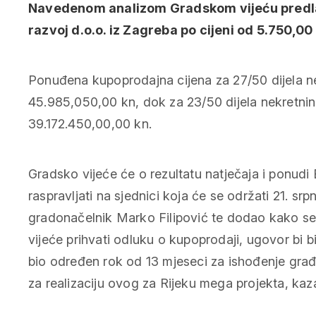
Navedenom analizom Gradskom vijeću predlaž
razvoj d.o.o. iz Zagreba po cijeni od 5.750,0
Ponuđena kupoprodajna cijena za 27/50 dijela ne
45.985,050,00 kn, dok za 23/50 dijela nekretnina
39.172.450,00,00 kn.
Gradsko vijeće će o rezultatu natječaja i ponudi 
raspravljati na sjednici koja će se održati 21. sr
gradonačelnik Marko Filipović te dodao kako s
vijeće prihvati odluku o kupoprodaji, ugovor bi b
bio određen rok od 13 mjeseci za ishođenje građ
za realizaciju ovog za Rijeku mega projekta, kaza