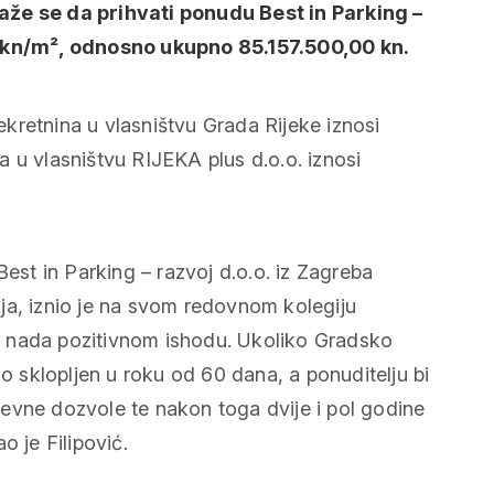
e se da prihvati ponudu Best in Parking –
0 kn/m², odnosno ukupno 85.157.500,00 kn.
kretnina u vlasništvu Grada Rijeke iznosi
 u vlasništvu RIJEKA plus d.o.o. iznosi
Best in Parking – razvoj d.o.o. iz Zagreba
pnja, iznio je na svom redovnom kolegiju
e nada pozitivnom ishodu. Ukoliko Gradsko
io sklopljen u roku od 60 dana, a ponuditelju bi
evne dozvole te nakon toga dvije i pol godine
o je Filipović.