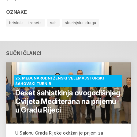
OZNAKE
briskula-i-treseta
sah
skurinjska-draga
SLIČNI ČLANCI
25. MEĐUNARODNI ŽENSKI VELEMAJSTORSKI
ŠAHOVSKI TURNIR
Deset šahistkinja ovogodišnjeg
Cvijeta Mediterana na prijemu
u Gradu Rijeci
U Salonu Grada Rijeke održan je prijem za