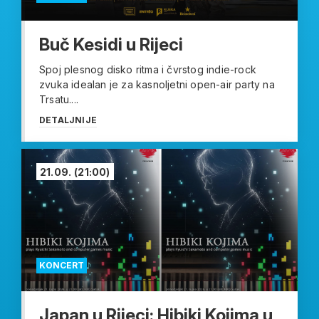
Buč Kesidi u Rijeci
Spoj plesnog disko ritma i čvrstog indie-rock
zvuka idealan je za kasnoljetni open-air party na
Trsatu....
DETALJNIJE
21.09.
(21:00)
KONCERT
Japan u Rijeci: Hibiki Kojima u