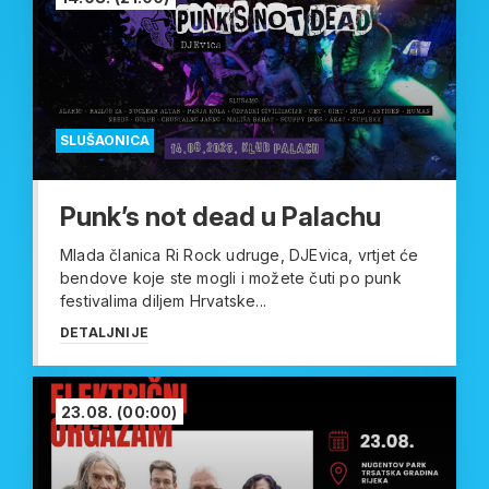
SLUŠAONICA
Punk’s not dead u Palachu
Mlada članica Ri Rock udruge, DJEvica, vrtjet će
bendove koje ste mogli i možete čuti po punk
festivalima diljem Hrvatske...
DETALJNIJE
23.08.
(00:00)