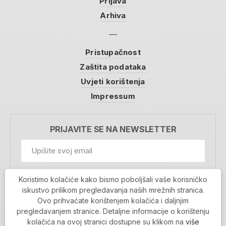
Prijava
Arhiva
Pristupačnost
Zaštita podataka
Uvjeti korištenja
Impressum
PRIJAVITE SE NA NEWSLETTER
GDPR Information
Koristimo kolačiće kako bismo poboljšali vaše korisničko
Prihvaćam da se moji podaci spremaju u bazu
iskustvo prilikom pregledavanja naših mrežnih stranica.
podataka i koriste u svrhu slanja MojaRijeka
Ovo prihvaćate korištenjem kolačića i daljnjim
newslettera
pregledavanjem stranice. Detaljne informacije o korištenju
MOJARIJEKA NEWSLETTER
kolačića na ovoj stranici dostupne su klikom na
više