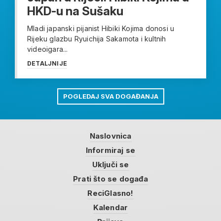
HKD-u na Sušaku
Mladi japanski pijanist Hibiki Kojima donosi u
Rijeku glazbu Ryuichija Sakamota i kultnih
videoigara...
DETALJNIJE
POGLEDAJ SVA DOGAĐANJA
Naslovnica
Informiraj se
Uključi se
Prati što se događa
ReciGlasno!
Kalendar