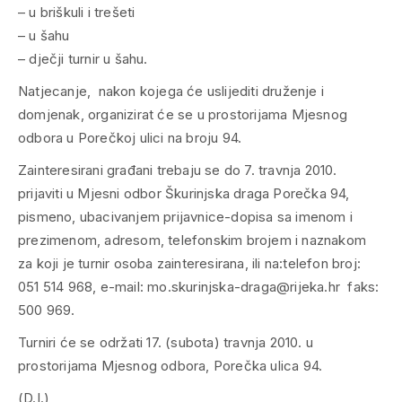
– u briškuli i trešeti
– u šahu
– dječji turnir u šahu.
Natjecanje, nakon kojega će uslijediti druženje i
domjenak, organizirat će se u prostorijama Mjesnog
odbora u Porečkoj ulici na broju 94.
Zainteresirani građani trebaju se do 7. travnja 2010.
prijaviti u Mjesni odbor Škurinjska draga Porečka 94,
pismeno, ubacivanjem prijavnice-dopisa sa imenom i
prezimenom, adresom, telefonskim brojem i naznakom
za koji je turnir osoba zainteresirana, ili na:telefon broj:
051 514 968, e-mail: mo.skurinjska-draga@rijeka.hr faks:
500 969.
Turniri će se održati 17. (subota) travnja 2010. u
prostorijama Mjesnog odbora, Porečka ulica 94.
(D.I.)