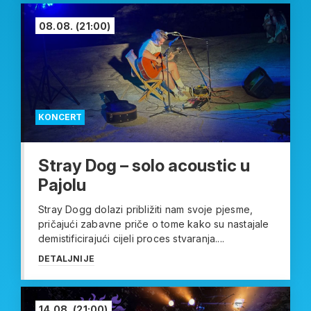
08.08.
(21:00)
KONCERT
Stray Dog – solo acoustic u
Pajolu
Stray Dogg dolazi približiti nam svoje pjesme,
pričajući zabavne priče o tome kako su nastajale
demistificirajući cijeli proces stvaranja....
DETALJNIJE
14.08.
(21:00)