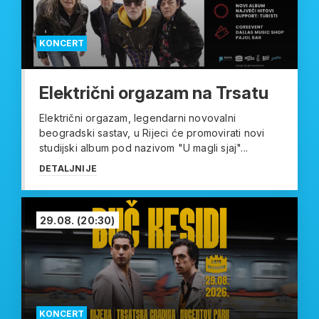
KONCERT
Električni orgazam na Trsatu
Električni orgazam, legendarni novovalni
beogradski sastav, u Rijeci će promovirati novi
studijski album pod nazivom "U magli sjaj"...
DETALJNIJE
29.08.
(20:30)
KONCERT