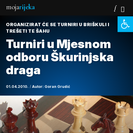
moja
rijeka
Open 
ORGANIZIRAT ĆE SE TURNIRI U BRIŠKULI I
TREŠETI TE ŠAHU
Turniri u Mjesnom
odboru Škurinjska
draga
01.04.2010.
Autor:
Goran Grudić