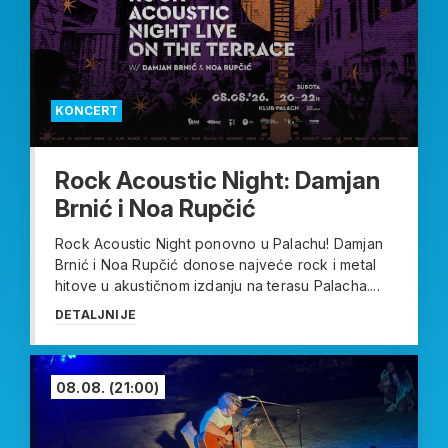
KONCERT
Rock Acoustic Night: Damjan
Brnić i Noa Rupčić
Rock Acoustic Night ponovno u Palachu! Damjan
Brnić i Noa Rupčić donose najveće rock i metal
hitove u akustičnom izdanju na terasu Palacha....
DETALJNIJE
08.08.
(21:00)