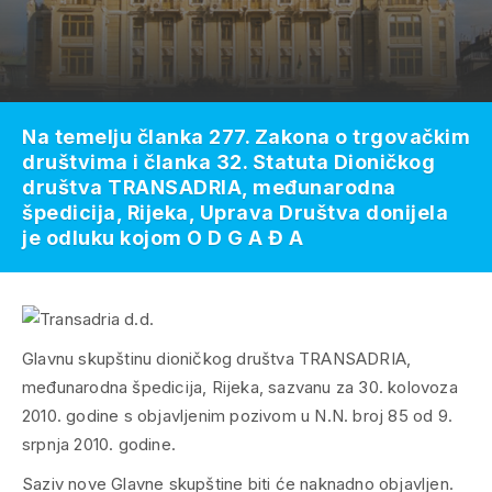
Na temelju članka 277. Zakona o trgovačkim
društvima i članka 32. Statuta Dioničkog
društva TRANSADRIA, međunarodna
špedicija, Rijeka, Uprava Društva donijela
je odluku kojom O D G A Đ A
Glavnu skupštinu dioničkog društva TRANSADRIA,
međunarodna špedicija, Rijeka, sazvanu za 30. kolovoza
2010. godine s objavljenim pozivom u N.N. broj 85 od 9.
srpnja 2010. godine.
Saziv nove Glavne skupštine biti će naknadno objavljen.