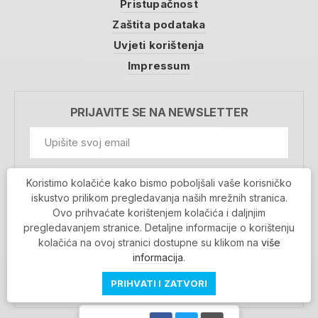
Pristupačnost
Zaštita podataka
Uvjeti korištenja
Impressum
PRIJAVITE SE NA NEWSLETTER
GDPR Information
Koristimo kolačiće kako bismo poboljšali vaše korisničko
Prihvaćam da se moji podaci spremaju u bazu
iskustvo prilikom pregledavanja naših mrežnih stranica.
podataka i koriste u svrhu slanja MojaRijeka
Ovo prihvaćate korištenjem kolačića i daljnjim
newslettera
pregledavanjem stranice. Detaljne informacije o korištenju
MOJARIJEKA NEWSLETTER
kolačića na ovoj stranici dostupne su klikom na
više
PRIJAVI SE
informacija
.
PRIHVATI I ZATVORI