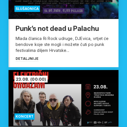
SLUŠAONICA
Punk’s not dead u Palachu
Mlada članica Ri Rock udruge, DJEvica, vrtjet će
bendove koje ste mogli i možete čuti po punk
festivalima diljem Hrvatske...
DETALJNIJE
23.08.
(00:00)
KONCERT