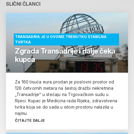
SLIČNI ČLANCI
TRANSADRIA JE U OVOME TRENUTKU STABILNA
TVRTKA
Zgrada Transadrije i dalje čeka
kupca
Za 160 tisuća eura prodan je poslovni prostor od
126 četvornih metara na šestoj dražbi nekretnina
„Transadrije” u stečaju na Trgovačkom sudu u
Rijeci. Kupac je Medicina rada Rijeka, zdravstvena
tvrka koja se do sada u istom prostoru nalazila u
najmu.
ČITAJTE DALJE