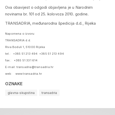
Ova obavijest o odgodi objavljena je u Narodnim
novinama br. 101 od 25. kolovoza 2010. godine.
TRANSADRIA, međunarodna špedicija d.d., Rijeka
Napomena o izvoru:
TRANSADRIA d.d.
Riva Boduli 1, 51000 Rijeka
tel.: +385 51 213 494 +385 51 213 494
fax.: +385 51 331 614
E-mail: transadria@transadria.hr
web: www.transadria.hr
OZNAKE
glavna-skupstina
transadria