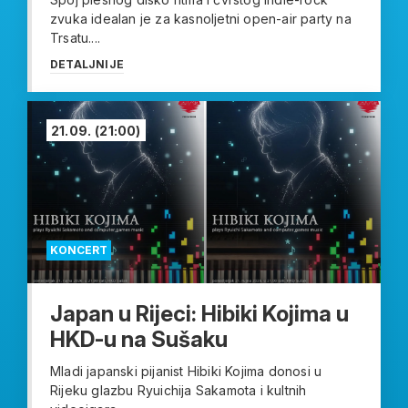
zvuka idealan je za kasnoljetni open-air party na
Trsatu....
DETALJNIJE
21.09.
(21:00)
KONCERT
Japan u Rijeci: Hibiki Kojima u
HKD-u na Sušaku
Mladi japanski pijanist Hibiki Kojima donosi u
Rijeku glazbu Ryuichija Sakamota i kultnih