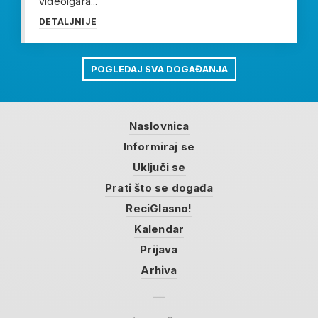
videoigara...
DETALJNIJE
POGLEDAJ SVA DOGAĐANJA
Naslovnica
Informiraj se
Uključi se
Prati što se događa
ReciGlasno!
Kalendar
Prijava
Arhiva