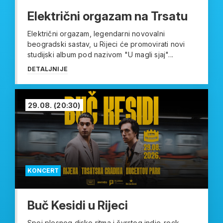
Električni orgazam na Trsatu
Električni orgazam, legendarni novovalni
beogradski sastav, u Rijeci će promovirati novi
studijski album pod nazivom "U magli sjaj"...
DETALJNIJE
29.08.
(20:30)
KONCERT
Buč Kesidi u Rijeci
Spoj plesnog disko ritma i čvrstog indie-rock