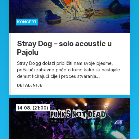
KONCERT
Stray Dog – solo acoustic u
Pajolu
Stray Dogg dolazi približiti nam svoje pjesme,
pričajući zabavne priče o tome kako su nastajale
demistificirajući cijeli proces stvaranja....
DETALJNIJE
14.08.
(21:00)