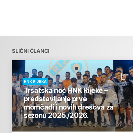
SLIČNI ČLANCI
HNK RIJEKA
Trsatska noć HNK Rijeke –
predstavljanje prve
momčadi i novih dresova za
sezonu 2025./2026.