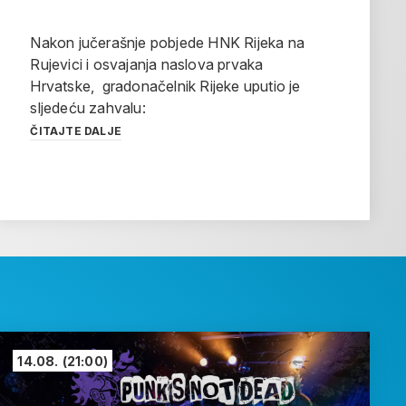
Nakon jučerašnje pobjede HNK Rijeka na
Rujevici i osvajanja naslova prvaka
Hrvatske, gradonačelnik Rijeke uputio je
sljedeću zahvalu:
ČITAJTE DALJE
14.08.
(21:00)