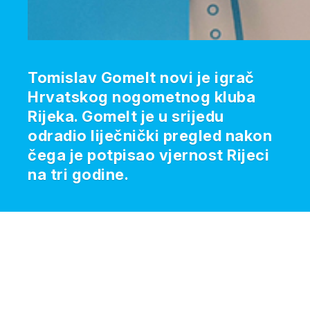
Tomislav Gomelt novi je igrač
Hrvatskog nogometnog kluba
Rijeka. Gomelt je u srijedu
odradio liječnički pregled nakon
čega je potpisao vjernost Rijeci
na tri godine.