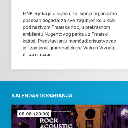
HNK Rijeka je u srijedu, 16. srpnja organizirao
poseban događaj za sve zaljubljenike u klub
pod nazivom Trsatska noć, u prekrasnom
ambijentu Nugentovog parka uz Trsatski
kaštel. Predstavljanju momčadi prisustvovao
je i zamjenik gradonačelnice Vedran Vivoda.
ČITAJTE DALJE
KALENDAR DOGAĐANJA
08.08.
(20:00)