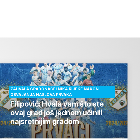
ZAHVALA GRADONAČELNIKA RIJEKE NAKON
OSVAJANJA NASLOVA PRVAKA
Filipović: Hvala vam što ste
ovaj grad još jednom učinili
najsretnijim gradom