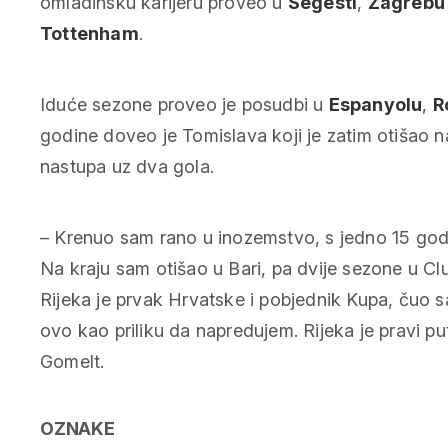
omladinsku karijeru proveo u
Segesti
,
Zagrebu
Tottenham
.
Iduće sezone proveo je posudbi u
Espanyolu
,
R
godine doveo je Tomislava koji je zatim otišao 
nastupa uz dva gola.
– Krenuo sam rano u inozemstvo, s jedno 15 godi
Na kraju sam otišao u Bari, pa dvije sezone u Clu
Rijeka je prvak Hrvatske i pobjednik Kupa, čuo 
ovo kao priliku da napredujem. Rijeka je pravi pu
Gomelt.
OZNAKE