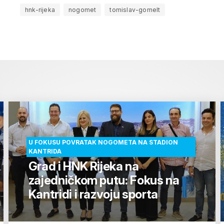
hnk-rijeka
nogomet
tomislav-gomelt
U FOKUSU POVRATAK NOGOMETA NA STADION
KANTRIDA
Grad i HNK Rijeka na
zajedničkom putu: Fokus na
Kantridi i razvoju sporta