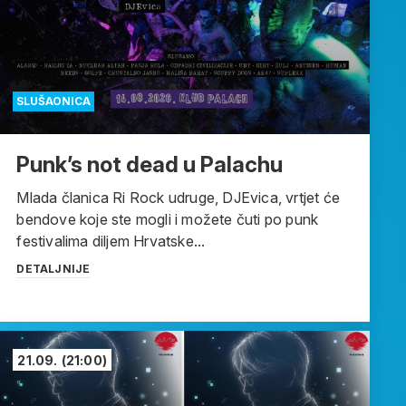
SLUŠAONICA
Punk’s not dead u Palachu
Mlada članica Ri Rock udruge, DJEvica, vrtjet će
bendove koje ste mogli i možete čuti po punk
festivalima diljem Hrvatske...
DETALJNIJE
21.09.
(21:00)