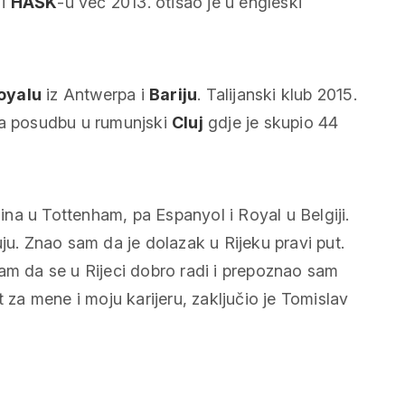
i
HAŠK
-u već 2013. otišao je u engleski
oyalu
iz Antwerpa i
Bariju
. Talijanski klub 2015.
na posudbu u rumunjski
Cluj
gdje je skupio 44
na u Tottenham, pa Espanyol i Royal u Belgiji.
ju. Znao sam da je dolazak u Rijeku pravi put.
sam da se u Rijeci dobro radi i prepoznao sam
t za mene i moju karijeru, zaključio je Tomislav