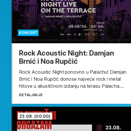
KONCERT
Rock Acoustic Night: Damjan
Brnić i Noa Rupčić
Rock Acoustic Night ponovno u Palachu! Damjan
Brnić i Noa Rupčić donose najveće rock i metal
hitove u akustičnom izdanju na terasu Palacha....
DETALJNIJE
23.08.
(00:00)