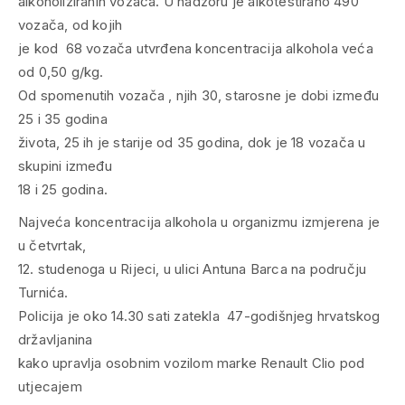
alkoholiziranih vozača. U nadzoru je alkotestirano 490
vozača, od kojih
je kod 68 vozača utvrđena koncentracija alkohola veća
od 0,50 g/kg.
Od spomenutih vozača , njih 30, starosne je dobi između
25 i 35 godina
života, 25 ih je starije od 35 godina, dok je 18 vozača u
skupini između
18 i 25 godina.
Najveća koncentracija alkohola u organizmu izmjerena je
u četvrtak,
12. studenoga u Rijeci, u ulici Antuna Barca na području
Turnića.
Policija je oko 14.30 sati zatekla 47-godišnjeg hrvatskog
državljanina
kako upravlja osobnim vozilom marke
Renault Clio
pod
utjecajem