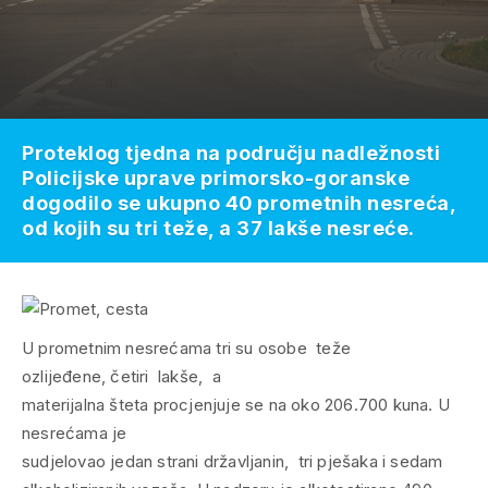
Proteklog tjedna na području nadležnosti
Policijske uprave primorsko-goranske
dogodilo se ukupno 40 prometnih nesreća,
od kojih su tri teže, a 37 lakše nesreće.
U prometnim nesrećama tri su osobe teže
ozlijeđene, četiri lakše, a
materijalna šteta procjenjuje se na oko 206.700 kuna. U
nesrećama je
sudjelovao jedan strani državljanin, tri pješaka i sedam