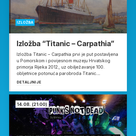
IZLOŽBA
Izložba “Titanic – Carpathia”
Izložba Titanic – Carpathia prvi je put postavljena
u Pomorskom i povijesnom muzeju Hrvatskog
primorja Rijeka 2012., uz obilježavanje 100.
obljetnice potonuća parobroda Titanic....
DETALJNIJE
14.08.
(21:00)