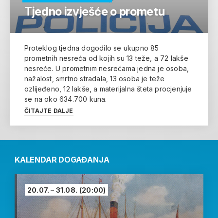
Tjedno izvješće o prometu
Proteklog tjedna dogodilo se ukupno 85
prometnih nesreća od kojih su 13 teže, a 72 lakše
nesreće. U prometnim nesrećama jedna je osoba,
nažalost, smrtno stradala, 13 osoba je teže
ozlijeđeno, 12 lakše, a materijalna šteta procjenjuje
se na oko 634.700 kuna.
ČITAJTE DALJE
KALENDAR DOGAĐANJA
20.07. – 31.08.
(20:00)