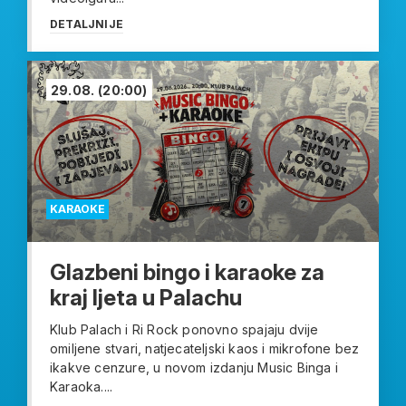
DETALJNIJE
29.08.
(20:00)
KARAOKE
Glazbeni bingo i karaoke za
kraj ljeta u Palachu
Klub Palach i Ri Rock ponovno spajaju dvije
omiljene stvari, natjecateljski kaos i mikrofone bez
ikakve cenzure, u novom izdanju Music Binga i
Karaoka....