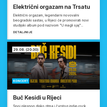
Električni orgazam na Trsatu
Električni orgazam, legendarni novovalni
beogradski sastav, u Rijeci će promovirati novi
studijski album pod nazivom "U magli sjaj"...
DETALJNIJE
29.08.
(20:30)
KONCERT
Buč Kesidi u Rijeci
Spoj plesnog disko ritma i čvrstog indie-rock