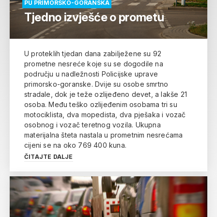
PU PRIMORSKO-GORANSKA
Tjedno izvješće o prometu
U proteklih tjedan dana zabilježene su 92
prometne nesreće koje su se dogodile na
području u nadležnosti Policijske uprave
primorsko-goranske. Dvije su osobe smrtno
stradale, dok je teže ozlijeđeno devet, a lakše 21
osoba. Među teško ozlijeđenim osobama tri su
motociklista, dva mopedista, dva pješaka i vozač
osobnog i vozač teretnog vozila. Ukupna
materijalna šteta nastala u prometnim nesrećama
cijeni se na oko 769 400 kuna.
ČITAJTE DALJE