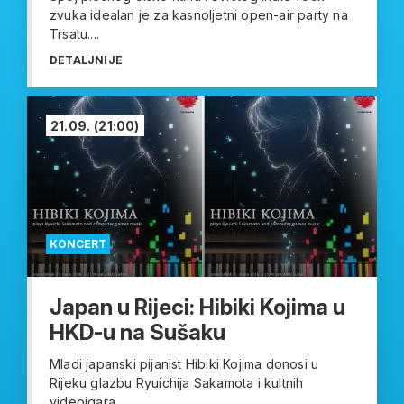
zvuka idealan je za kasnoljetni open-air party na
Trsatu....
DETALJNIJE
21.09.
(21:00)
KONCERT
Japan u Rijeci: Hibiki Kojima u
HKD-u na Sušaku
Mladi japanski pijanist Hibiki Kojima donosi u
Rijeku glazbu Ryuichija Sakamota i kultnih
videoigara...