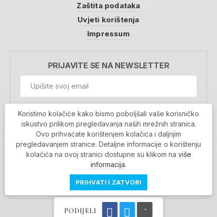
Zaštita podataka
Uvjeti korištenja
Impressum
PRIJAVITE SE NA NEWSLETTER
GDPR Information
Koristimo kolačiće kako bismo poboljšali vaše korisničko
Prihvaćam da se moji podaci spremaju u bazu
iskustvo prilikom pregledavanja naših mrežnih stranica.
podataka i koriste u svrhu slanja MojaRijeka
Ovo prihvaćate korištenjem kolačića i daljnjim
newslettera
pregledavanjem stranice. Detaljne informacije o korištenju
MOJARIJEKA NEWSLETTER
kolačića na ovoj stranici dostupne su klikom na
više
PRIJAVI SE
informacija
.
PRIHVATI I ZATVORI
PODIJELI
Povratak na vrh