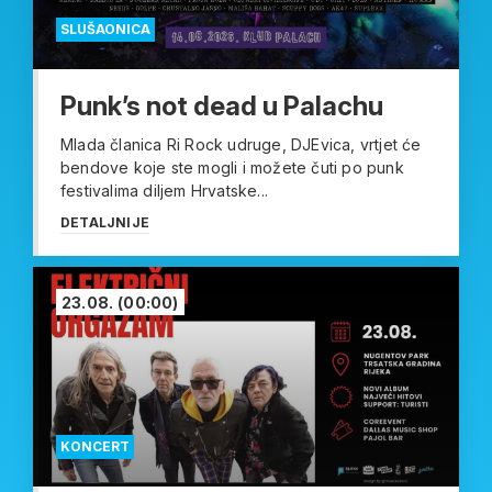
SLUŠAONICA
Punk’s not dead u Palachu
Mlada članica Ri Rock udruge, DJEvica, vrtjet će
bendove koje ste mogli i možete čuti po punk
festivalima diljem Hrvatske...
DETALJNIJE
23.08.
(00:00)
KONCERT