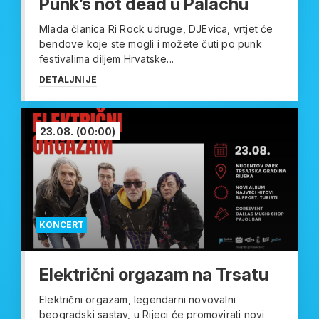
Punk’s not dead u Palachu
Mlada članica Ri Rock udruge, DJEvica, vrtjet će
bendove koje ste mogli i možete čuti po punk
festivalima diljem Hrvatske...
DETALJNIJE
23.08.
(00:00)
KONCERT
Električni orgazam na Trsatu
Električni orgazam, legendarni novovalni
beogradski sastav, u Rijeci će promovirati novi