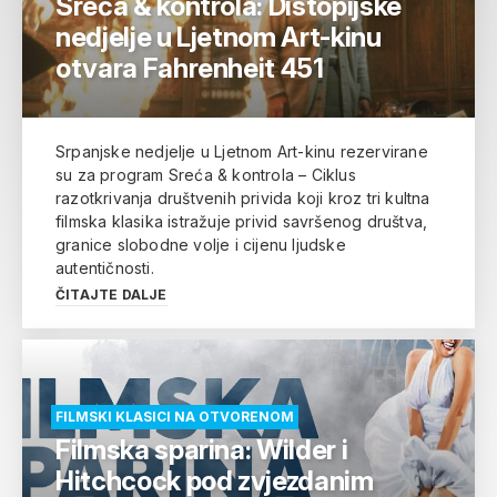
Sreća & kontrola: Distopijske
nedjelje u Ljetnom Art-kinu
otvara Fahrenheit 451
Srpanjske nedjelje u Ljetnom Art-kinu rezervirane
su za program Sreća & kontrola – Ciklus
razotkrivanja društvenih privida koji kroz tri kultna
filmska klasika istražuje privid savršenog društva,
granice slobodne volje i cijenu ljudske
autentičnosti.
ČITAJTE DALJE
FILMSKI KLASICI NA OTVORENOM
Filmska sparina: Wilder i
Hitchcock pod zvjezdanim