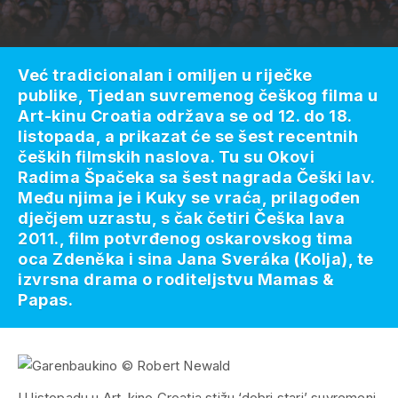
Već tradicionalan i omiljen u riječke
publike, Tjedan suvremenog češkog filma u
Art-kinu Croatia održava se od 12. do 18.
listopada, a prikazat će se šest recentnih
čeških filmskih naslova. Tu su Okovi
Radima Špačeka sa šest nagrada Češki lav.
Među njima je i Kuky se vraća, prilagođen
dječjem uzrastu, s čak četiri Češka lava
2011., film potvrđenog oskarovskog tima
oca Zdeněka i sina Jana Sveráka (Kolja), te
izvrsna drama o roditeljstvu Mamas &
Papas.
U listopadu u Art-kino Croatia stižu ‘dobri stari’ suvremeni