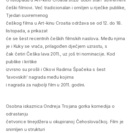
češki filmovi. Već tradicionalan i omiljen u riječke publike,
Tjedan suvremenog
češkog filma u Art-kinu Croatia održava se od 12. do 18.
listopada, a prikazat
će se šest recentnih čeških filmskih naslova. Među njima
je i Kuky se vraća, prilagođen dječjem uzrastu, s
čak četiri Češka lava 2011., uz još tri nominacije. Kod
publike i kritike
izvrsno su prošli i Okovi Radima Špačeka s šest
‘lavovskih’ nagrada među kojima
i nagrada za najbolji film u 2011. godini.
Osobna iskaznica Ondreja Trojana gorka komedija o
odrastanju
četvorice tinejdžera u okupiranoj Čehoslovačkoj. Film je
snimljen u strukturi