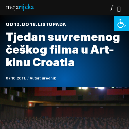
moja
rijeka
Open 
OD 12. DO 18. LISTOPADA
Tjedan suvremenog
češkog filma u Art-
kinu Croatia
07.10.2011.
Autor:
urednik