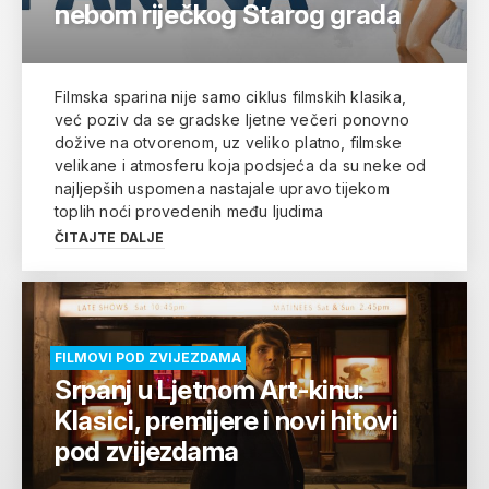
nebom riječkog Starog grada
Filmska sparina nije samo ciklus filmskih klasika,
već poziv da se gradske ljetne večeri ponovno
dožive na otvorenom, uz veliko platno, filmske
velikane i atmosferu koja podsjeća da su neke od
najljepših uspomena nastajale upravo tijekom
toplih noći provedenih među ljudima
ČITAJTE DALJE
FILMOVI POD ZVIJEZDAMA
Srpanj u Ljetnom Art-kinu:
Klasici, premijere i novi hitovi
pod zvijezdama