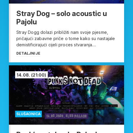
Stray Dog – solo acoustic u
Pajolu
Stray Dogg dolazi približiti nam svoje pjesme,
pričajući zabavne priče o tome kako su nastajale
demistificirajući cijeli proces stvaranja....
DETALJNIJE
14.08.
(21:00)
SLUŠAONICA