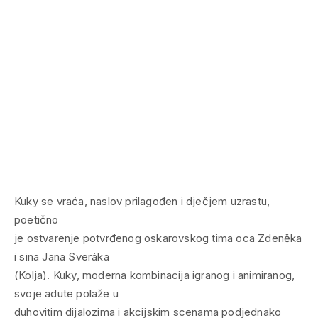
Kuky se vraća, naslov prilagođen i dječjem uzrastu,
poetično
je ostvarenje potvrđenog oskarovskog tima oca Zdeněka
i sina Jana Sveráka
(Kolja). Kuky, moderna kombinacija igranog i animiranog,
svoje adute polaže u
duhovitim dijalozima i akcijskim scenama podjednako