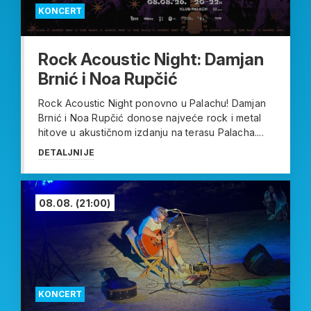
KONCERT
Rock Acoustic Night: Damjan
Brnić i Noa Rupčić
Rock Acoustic Night ponovno u Palachu! Damjan
Brnić i Noa Rupčić donose najveće rock i metal
hitove u akustičnom izdanju na terasu Palacha....
DETALJNIJE
08.08.
(21:00)
KONCERT