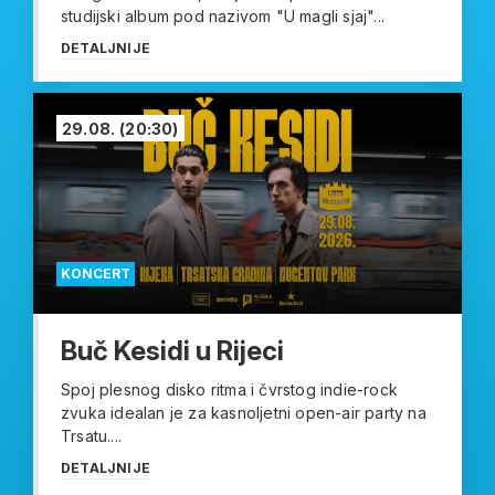
studijski album pod nazivom "U magli sjaj"...
DETALJNIJE
29.08.
(20:30)
KONCERT
Buč Kesidi u Rijeci
Spoj plesnog disko ritma i čvrstog indie-rock
zvuka idealan je za kasnoljetni open-air party na
Trsatu....
DETALJNIJE