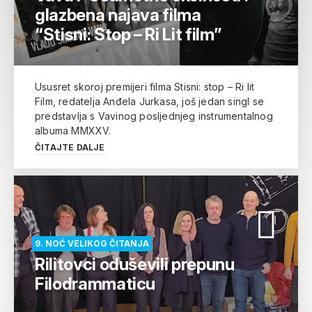
glazbena najava filma
“Stisni: Stop – Ri Lit film”
Ususret skoroj premijeri filma Stisni: stop – Ri lit
Film, redatelja Anđela Jurkasa, još jedan singl se
predstavlja s Vavinog posljednjeg instrumentalnog
albuma MMXXV.
ČITAJTE DALJE
9. NOĆ VELIKOG ČITANJA
Rilitovci oduševili prepunu
Filodrammaticu