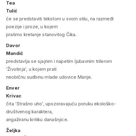
Tea
Tulić
će se predstaviti tekstom u svom stilu, na razmeđi
poezije i proze, u kojem
pratimo kretanje stanovitog Čika.
Davor
Mandić
predstavlja se sjajnim i napetim ljubavnim trilerom
‘Životinja’, u kojem prati
neobičnu sudbinu mlade udovice Marije.
Enver
Krivac
čita ‘Strašno uho’, upozoravajuću poruku ekološko-
društvenog karaktera,
angažiranu kritiku današnjice.
Željka