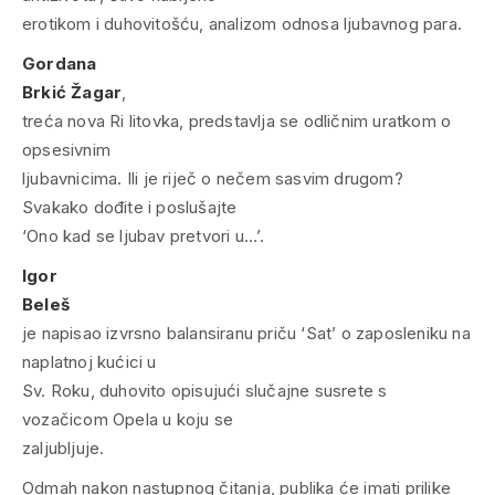
erotikom i duhovitošću, analizom odnosa ljubavnog para.
Gordana
Brkić Žagar
,
treća nova Ri litovka, predstavlja se odličnim uratkom o
opsesivnim
ljubavnicima. Ili je riječ o nečem sasvim drugom?
Svakako dođite i poslušajte
‘Ono kad se ljubav pretvori u…’.
Igor
Beleš
je napisao izvrsno balansiranu priču ‘Sat’ o zaposleniku na
naplatnoj kućici u
Sv. Roku, duhovito opisujući slučajne susrete s
vozačicom Opela u koju se
zaljubljuje.
Odmah nakon nastupnog čitanja, publika će imati prilike