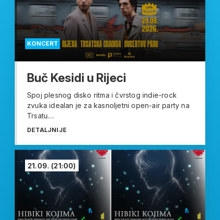
KONCERT
Buč Kesidi u Rijeci
Spoj plesnog disko ritma i čvrstog indie-rock
zvuka idealan je za kasnoljetni open-air party na
Trsatu....
DETALJNIJE
21.09.
(21:00)