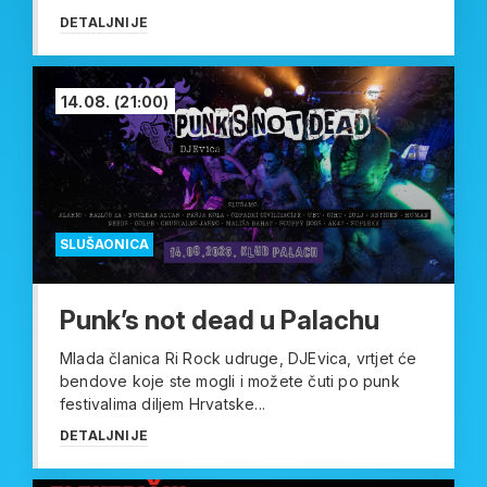
DETALJNIJE
14.08.
(21:00)
SLUŠAONICA
Punk’s not dead u Palachu
Mlada članica Ri Rock udruge, DJEvica, vrtjet će
bendove koje ste mogli i možete čuti po punk
festivalima diljem Hrvatske...
DETALJNIJE