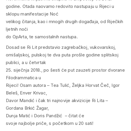
godine. Otada naovamo redovito nastupaju u Rijeci u
sklopu manifestacije
Noć
velikog čitanja
, kao i mnogih drugih događaja, od Riječkih
ljetnih noći
do OpArta, te samostalnih nastupa.
Dosad se Ri Lit predstavio zagrebačkoj, vukovarskoj,
omišaljskoj, pulskoj te dva puta prošle godine splitskoj
publici, a u četvrtak
25. siječnja 2018., po šesti će put zauzeti prostor dvorane
Filodrammatica u
Rijeci! Osam autora – Tea Tulić, Željka Horvat Čeč, Igor
Beleš, Enver Krivac,
Davor Mandić i čak tri najnovije akvizicije Ri Lita –
Gordana Brkić Žagar,
Dunja Matić i Doris Pandžić – čitat će
svoje najbolje priče, s početkom u 20 sati!