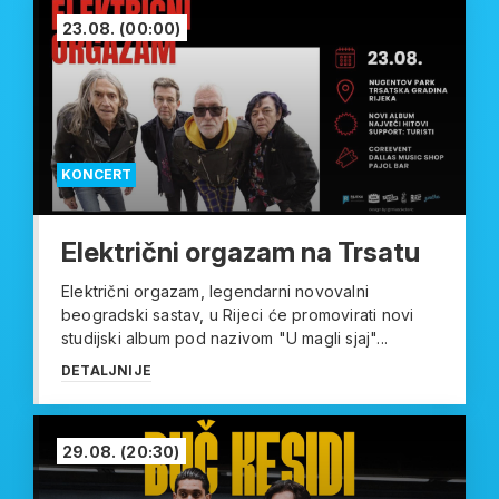
23.08.
(00:00)
KONCERT
Električni orgazam na Trsatu
Električni orgazam, legendarni novovalni
beogradski sastav, u Rijeci će promovirati novi
studijski album pod nazivom "U magli sjaj"...
DETALJNIJE
29.08.
(20:30)