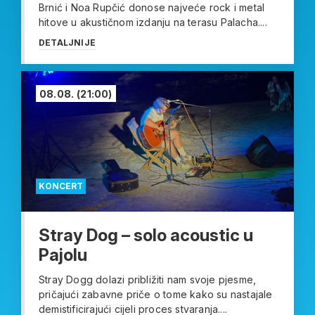
Brnić i Noa Rupčić donose najveće rock i metal
hitove u akustičnom izdanju na terasu Palacha....
DETALJNIJE
08.08.
(21:00)
KONCERT
Stray Dog – solo acoustic u
Pajolu
Stray Dogg dolazi približiti nam svoje pjesme,
pričajući zabavne priče o tome kako su nastajale
demistificirajući cijeli proces stvaranja....