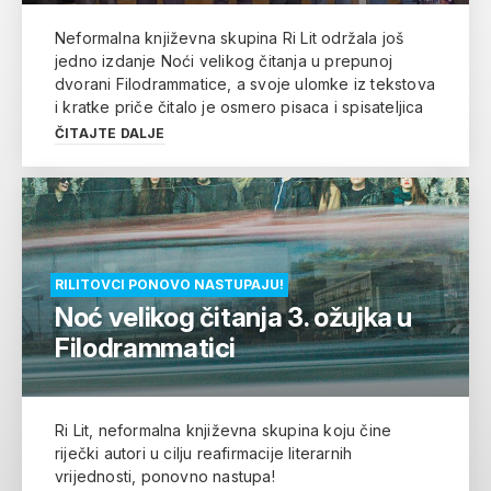
Neformalna književna skupina Ri Lit održala još
jedno izdanje Noći velikog čitanja u prepunoj
dvorani Filodrammatice, a svoje ulomke iz tekstova
i kratke priče čitalo je osmero pisaca i spisateljica
ČITAJTE DALJE
RILITOVCI PONOVO NASTUPAJU!
Noć velikog čitanja 3. ožujka u
Filodrammatici
Ri Lit, neformalna književna skupina koju čine
riječki autori u cilju reafirmacije literarnih
vrijednosti, ponovno nastupa!