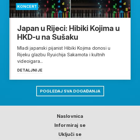
KONCERT
Japan u Rijeci: Hibiki Kojima u
HKD-u na Sušaku
Mladi japanski pijanist Hibiki Kojima donosi u
Rijeku glazbu Ryuichija Sakamota i kultnih
videoigara...
DETALJNIJE
POGLEDAJ SVA DOGAĐANJA
Naslovnica
Informiraj se
Uključi se