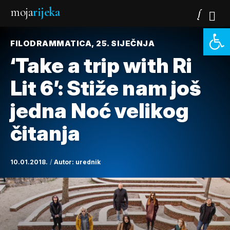
moja
rijeka
Open 
FILODRAMMATICA, 25. SIJEČNJA
‘Take a trip with Ri
Lit 6’: Stiže nam još
jedna Noć velikog
čitanja
10.01.2018.
Autor:
urednik