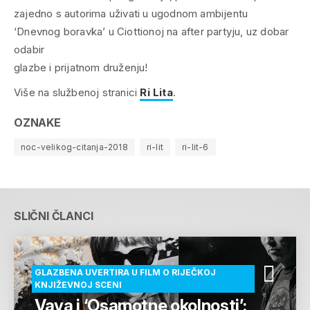
zajedno s autorima uživati u ugodnom ambijentu
‘Dnevnog boravka’ u Ciottionoj na after partyju, uz dobar
odabir
glazbe i prijatnom druženju!
Više na službenoj stranici
Ri Lita
.
OZNAKE
noc-velikog-citanja-2018
ri-lit
ri-lit-6
SLIČNI ČLANCI
GLAZBENA UVERTIRA U FILM O RIJEČKOJ
KNJIŽEVNOJ SCENI
Vava i ‘Osamotne okolnosti’: