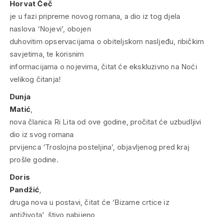
Horvat Čeč
je u fazi pripreme novog romana, a dio iz tog djela
naslova ‘Nojevi’, obojen
duhovitim opservacijama o obiteljskom nasljeđu, ribičkim
savjetima, te korisnim
informacijama o nojevima, čitat će ekskluzivno na Noći
velikog čitanja!
Dunja
Matić
,
nova članica Ri Lita od ove godine, pročitat će uzbudljivi
dio iz svog romana
prvijenca ‘Troslojna posteljina’, objavljenog pred kraj
prošle godine.
Doris
Pandžić
,
druga nova u postavi, čitat će ‘Bizarne crtice iz
antiživota’, štivo nabijeno