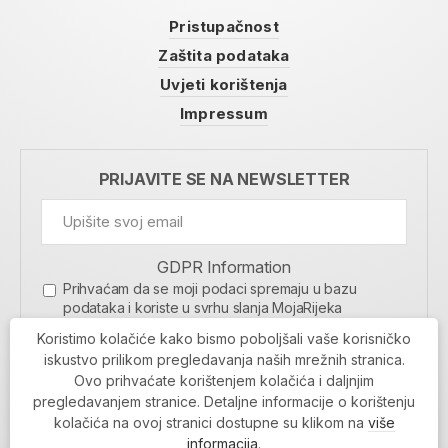
Pristupačnost
Zaštita podataka
Uvjeti korištenja
Impressum
PRIJAVITE SE NA NEWSLETTER
GDPR Information
Prihvaćam da se moji podaci spremaju u bazu
podataka i koriste u svrhu slanja MojaRijeka
newslettera
Koristimo kolačiće kako bismo poboljšali vaše korisničko
MOJARIJEKA NEWSLETTER
iskustvo prilikom pregledavanja naših mrežnih stranica.
Ovo prihvaćate korištenjem kolačića i daljnjim
PRIJAVI SE
pregledavanjem stranice. Detaljne informacije o korištenju
kolačića na ovoj stranici dostupne su klikom na
više
informacija
.