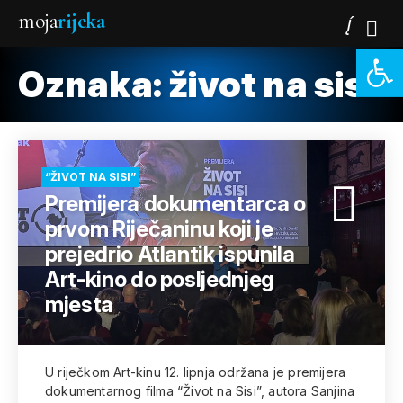
moja
rijeka
Open 
Oznaka:
život na sisi
“ŽIVOT NA SISI”
Premijera dokumentarca o
prvom Riječaninu koji je
prejedrio Atlantik ispunila
Art-kino do posljednjeg
mjesta
U riječkom Art-kinu 12. lipnja održana je premijera
dokumentarnog filma “Život na Sisi”, autora Sanjina