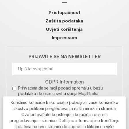
Pristupačnost
Zaštita podataka
Uvjeti korištenja
Impressum
PRIJAVITE SE NA NEWSLETTER
GDPR Information
Prihvaćam da se moji podaci spremaju u bazu
podataka i koriste u svrhu slanja MojaRijeka
newslettera
Koristimo kolačiće kako bismo poboljšali vaše korisničko
MOJARIJEKA NEWSLETTER
iskustvo prilikom pregledavanja naših mrežnih stranica.
Ovo prihvaćate korištenjem kolačića i daljnjim
PRIJAVI SE
pregledavanjem stranice. Detaljne informacije o korištenju
kolačića na ovoj stranici dostupne su klikom na
više