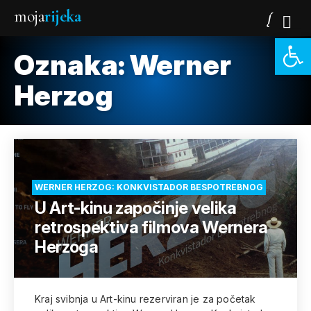
moja
rijeka
Open 
Oznaka:
Werner
Herzog
WERNER HERZOG: KONKVISTADOR BESPOTREBNOG
U Art-kinu započinje velika
retrospektiva filmova Wernera
Herzoga
Kraj svibnja u Art-kinu rezerviran je za početak