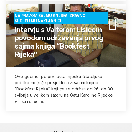
NA PRAVOM SAJMU KNJIGA IZRAVNO
SUDJELUJU NAKLADNICI
Intervju s Valterom Lisicom
povodom održavanja prvog
sajma knjiga “Bookfest
Rijeka”
Ove godine, po prvi puta, riječka čitateljska
publika moći će posjetiti novi sajam knjiga –
“Bookfest Rijeka” koji će se održati od 26. do 30.
svibnja u velikom šatoru na Gatu Karoline Riječke.
ČITAJTE DALJE