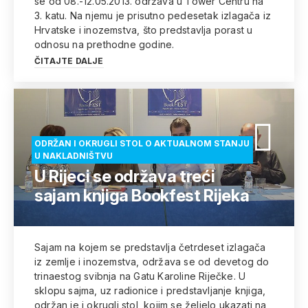
se od 08.-12.05.2013. održava u Tower Centru na
3. katu. Na njemu je prisutno pedesetak izlagača iz
Hrvatske i inozemstva, što predstavlja porast u
odnosu na prethodne godine.
ČITAJTE DALJE
ODRŽAN I OKRUGLI STOL O AKTUALNOM STANJU
U NAKLADNIŠTVU
U Rijeci se održava treći
sajam knjiga Bookfest Rijeka
Sajam na kojem se predstavlja četrdeset izlagača
iz zemlje i inozemstva, održava se od devetog do
trinaestog svibnja na Gatu Karoline Riječke. U
sklopu sajma, uz radionice i predstavljanje knjiga,
održan je i okrugli stol, kojim se željelo ukazati na