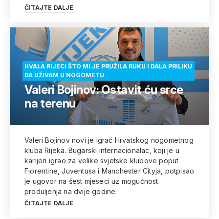
ČITAJTE DALJE
HVALA RIJECI ŠTO MI JE PRUŽILA RUKU I DALA PRILIKU
DA UŽIVAM U NOGOMETU
Valeri Bojinov: Ostavit ću srce
na terenu
Valeri Bojinov novi je igrač Hrvatskog nogometnog
kluba Rijeka. Bugarski internacionalac, koji je u
karijeri igrao za velike svjetske klubove poput
Fiorentine, Juventusa i Manchester Cityja, potpisao
je ugovor na šest mjeseci uz mogućnost
produljenja na dvije godine.
ČITAJTE DALJE