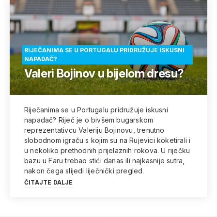
RIJEČANIMA SE U PORTUGALU PRIDRUŽUJE ISKUSNI
NAPADAČ?
Valeri Bojinov u bijelom dresu?
Riječanima se u Portugalu pridružuje iskusni
napadač? Riječ je o bivšem bugarskom
reprezentativcu Valeriju Bojinovu, trenutno
slobodnom igraču s kojim su na Rujevici koketirali i
u nekoliko prethodnih prijelaznih rokova. U riječku
bazu u Faru trebao stići danas ili najkasnije sutra,
nakon čega slijedi liječnički pregled.
ČITAJTE DALJE