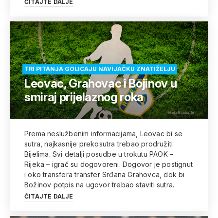
ČITAJTE DALJE
TRI PITANJA GOLICAJU NAVIJAČKU ZNATIŽELJU
Leovac, Grahovac i Bojinov u
smiraj prijelaznog roka
Prema neslužbenim informacijama, Leovac bi se
sutra, najkasnije prekosutra trebao prodružiti
Bijelima. Svi detalji posudbe u trokutu PAOK –
Rijeka – igrač su dogovoreni. Dogovor je postignut
i oko transfera transfer Srđana Grahovca, dok bi
Božinov potpis na ugovor trebao staviti sutra.
ČITAJTE DALJE