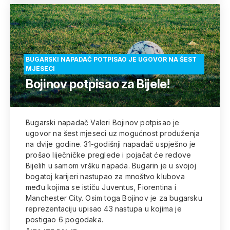
BUGARSKI NAPADAČ POTPISAO JE UGOVOR NA ŠEST
MJESECI
Bojinov potpisao za Bijele!
Bugarski napadač Valeri Bojinov potpisao je
ugovor na šest mjeseci uz mogućnost produženja
na dvije godine. 31-godišnji napadač uspješno je
prošao liječničke preglede i pojačat će redove
Bijelih u samom vršku napada. Bugarin je u svojoj
bogatoj karijeri nastupao za mnoštvo klubova
među kojima se ističu Juventus, Fiorentina i
Manchester City. Osim toga Bojinov je za bugarsku
reprezentaciju upisao 43 nastupa u kojima je
postigao 6 pogodaka.