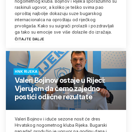
nogometnog kluba. Bojinov i Rijeka sporazumno su
raskinuli ugovor, a koliko je teško svima pao
oproštaj najbolje dokazuju suze bugarskog
internacionalca na oproštaju od riječkog
prvoligaša. Kako su suigrači prolazili i pozdravljali
ga tako su emocije sve više dolazile do izražaja.
ČITAJTE DALJE
HNK RIJEKA
Valeri Bojinov ostaje u Rijeci:
Vjerujem da ćemo zajedno
postići odlične rezultate
Valeri Bojinov i iduće sezone nosit će dres
Hrvatskog nogometnog kluba Rijeka. Bugarski
napadač produžio je ugovor na godinu dana i