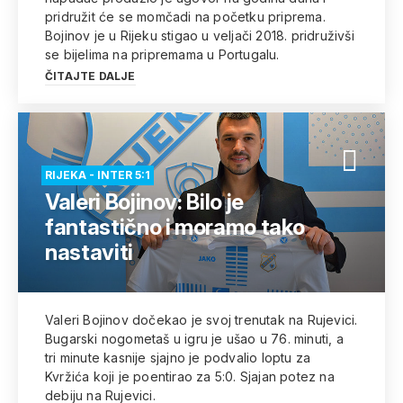
pridružit će se momčadi na početku priprema.
Bojinov je u Rijeku stigao u veljači 2018. pridruživši
se bijelima na pripremama u Portugalu.
ČITAJTE DALJE
RIJEKA - INTER 5:1
Valeri Bojinov: Bilo je
fantastično i moramo tako
nastaviti
Valeri Bojinov dočekao je svoj trenutak na Rujevici.
Bugarski nogometaš u igru je ušao u 76. minuti, a
tri minute kasnije sjajno je podvalio loptu za
Kvržića koji je poentirao za 5:0. Sjajan potez na
debiju na Rujevici.