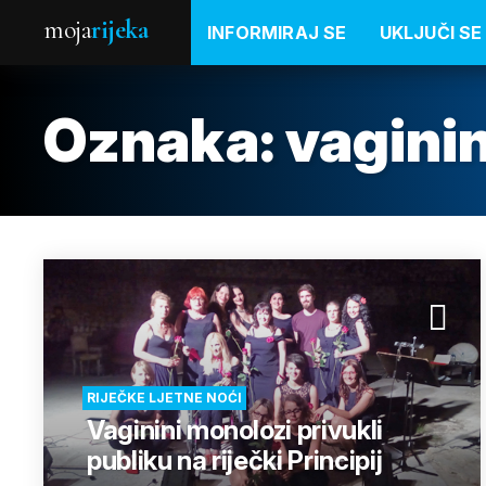
moja
rijeka
INFORMIRAJ SE
UKLJUČI SE
Oznaka:
vagini
RIJEČKE LJETNE NOĆI
Vaginini monolozi privukli
publiku na riječki Principij