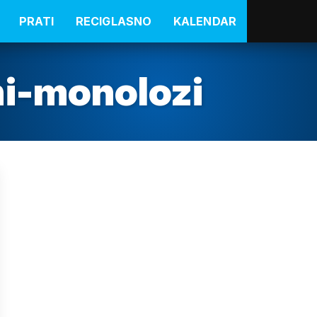
PRATI
RECIGLASNO
KALENDAR
ni-monolozi