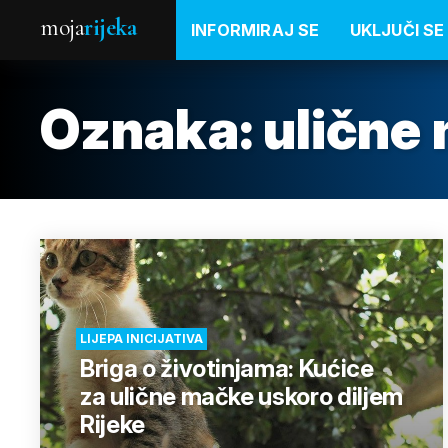
moja
rijeka
INFORMIRAJ SE
UKLJUČI SE
Oznaka:
ulične
LIJEPA INICIJATIVA
Briga o životinjama: Kućice
za ulične mačke uskoro diljem
Rijeke