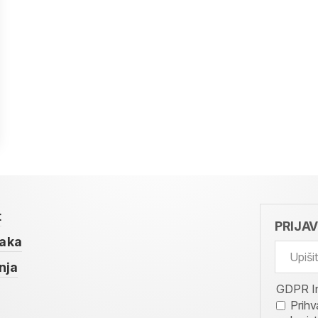
t
PRIJA
taka
nja
GDPR I
Prihv