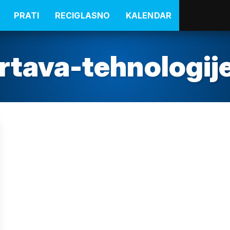
PRATI
RECIGLASNO
KALENDAR
zrtava-tehnologij