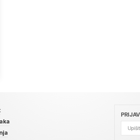
t
PRIJA
taka
nja