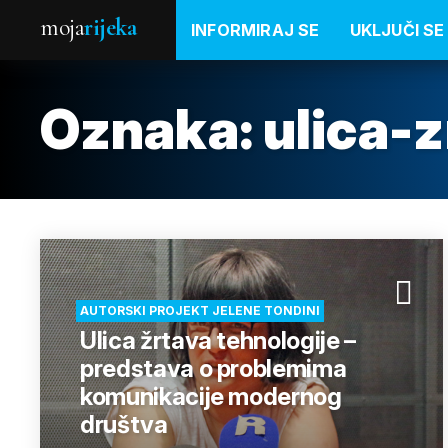
moja
rijeka
INFORMIRAJ SE
UKLJUČI SE
Oznaka:
ulica-
AUTORSKI PROJEKT JELENE TONDINI
Ulica žrtava tehnologije –
predstava o problemima
komunikacije modernog
društva