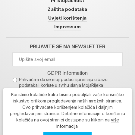
Pristupačnost
Zaštita podataka
Uvjeti korištenja
Impressum
PRIJAVITE SE NA NEWSLETTER
GDPR Information
Prihvaćam da se moji podaci spremaju u bazu
podataka i koriste u svrhu slanja MojaRijeka
newslettera
Koristimo kolačiće kako bismo poboljšali vaše korisničko
MOJARIJEKA NEWSLETTER
iskustvo prilikom pregledavanja naših mrežnih stranica.
Ovo prihvaćate korištenjem kolačića i daljnjim
PRIJAVI SE
pregledavanjem stranice. Detaljne informacije o korištenju
kolačića na ovoj stranici dostupne su klikom na
više
informacija
.