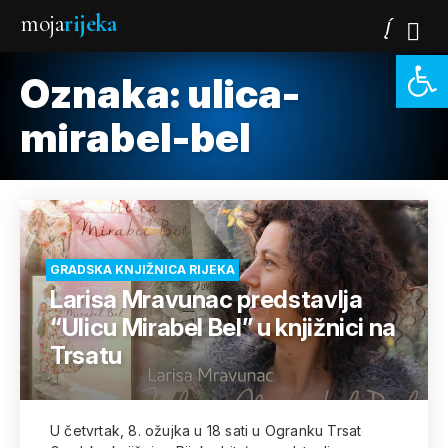
moja
rijeka
Open 
Oznaka:
ulica-
mirabel-bel
GRADSKA KNJIŽNICA RIJEKA
Larisa Mravunac predstavlja
“Ulicu Mirabel Bel” u knjižnici na
Trsatu
U četvrtak, 8. ožujka u 18 sati u Ogranku Trsat