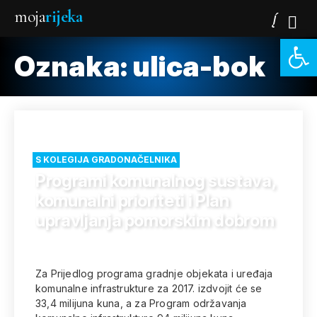
moja
rijeka
Open 
Oznaka:
ulica-bok
S KOLEGIJA GRADONAČELNIKA
Programi komunalnog sustava,
komunalni prioriteti i Plan
upravljanja pomorskim dobrom
Za Prijedlog programa gradnje objekata i uređaja
komunalne infrastrukture za 2017. izdvojit će se
33,4 milijuna kuna, a za Program održavanja