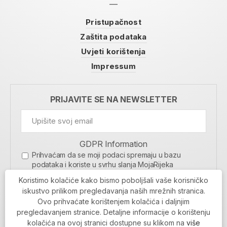
Pristupačnost
Zaštita podataka
Uvjeti korištenja
Impressum
PRIJAVITE SE NA NEWSLETTER
GDPR Information
Prihvaćam da se moji podaci spremaju u bazu
podataka i koriste u svrhu slanja MojaRijeka
newslettera
Koristimo kolačiće kako bismo poboljšali vaše korisničko
MOJARIJEKA NEWSLETTER
iskustvo prilikom pregledavanja naših mrežnih stranica.
Ovo prihvaćate korištenjem kolačića i daljnjim
PRIJAVI SE
pregledavanjem stranice. Detaljne informacije o korištenju
kolačića na ovoj stranici dostupne su klikom na
više