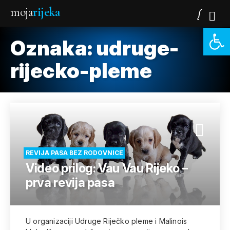
moja
rijeka
Open 
Oznaka:
udruge-
rijecko-pleme
REVIJA PASA BEZ RODOVNICE
Video prilog: Vau Vau Rijeko –
prva revija pasa
U organizaciji Udruge Riječko pleme i Malinois