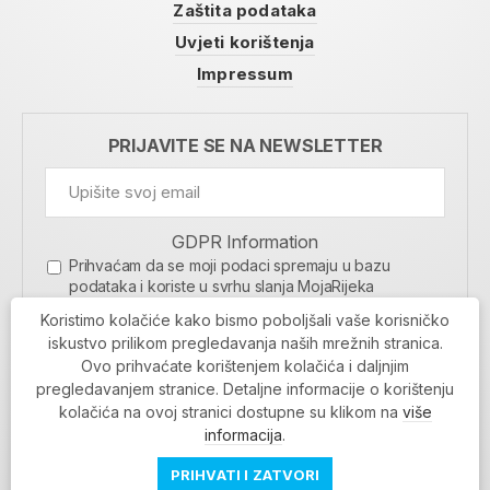
Zaštita podataka
Uvjeti korištenja
Impressum
PRIJAVITE SE NA NEWSLETTER
GDPR Information
Prihvaćam da se moji podaci spremaju u bazu
podataka i koriste u svrhu slanja MojaRijeka
newslettera
Koristimo kolačiće kako bismo poboljšali vaše korisničko
MOJARIJEKA NEWSLETTER
iskustvo prilikom pregledavanja naših mrežnih stranica.
Ovo prihvaćate korištenjem kolačića i daljnjim
PRIJAVI SE
pregledavanjem stranice. Detaljne informacije o korištenju
kolačića na ovoj stranici dostupne su klikom na
više
informacija
.
PRIHVATI I ZATVORI
Povratak na vrh