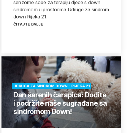
senzorne sobe za terapiju djece s down
sindromom u prostorima Udruge za sindrom
down Rijeka 21.
ČITAJTE DALJE
UDRUGA ZA SINDROM DOWN - RIJEKA 21
Dan šarenih čarapica: Dođite
i podržite naše sugrađane sa
sindromom Down!