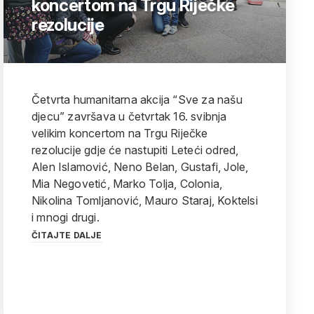
koncertom na Trgu Riječke
rezolucije
Četvrta humanitarna akcija “Sve za našu
djecu” završava u četvrtak 16. svibnja
velikim koncertom na Trgu Riječke
rezolucije gdje će nastupiti Leteći odred,
Alen Islamović, Neno Belan, Gustafi, Jole,
Mia Negovetić, Marko Tolja, Colonia,
Nikolina Tomljanović, Mauro Staraj, Koktelsi
i mnogi drugi.
ČITAJTE DALJE