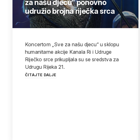
za našu djecu” ponovno
udružio brojna riječka srca
Koncertom „Sve za našu djecu“ u sklopu
humanitarne akcije Kanala Ri i Udruge
Riječko srce prikupljala su se sredstva za
Udrugu Rijeka 21.
ČITAJTE DALJE