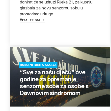
donirat će se udruzi Rijeka 21, za kupnju
glazbala za novu senzornu sobu u
prostorima udruge.
ČITAJTE DALJE
HUMANITARNA AKCIJA
“Sve za našu djecu” ove
godine za opremanje
senzorne sobe za osobe s
Downovim sindromom