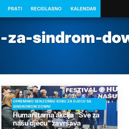
PRATI
RECIGLASNO
KALENDAR
-za-sindrom-do
OPREMIMO SENZORNU SOBU ZA DJECU SA
SINDROMOM DOWN!
Humanitarna akcija “Sve za
našu djecu” završava