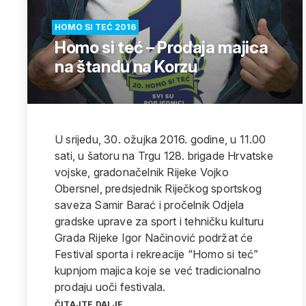
HOMO SI TEĆ 2016
Homo si teć – Prodaja majica
na štandu na Korzu
U srijedu, 30. ožujka 2016. godine, u 11.00
sati, u šatoru na Trgu 128. brigade Hrvatske
vojske, gradonačelnik Rijeke Vojko
Obersnel, predsjednik Riječkog sportskog
saveza Samir Barać i pročelnik Odjela
gradske uprave za sport i tehničku kulturu
Grada Rijeke Igor Načinović podržat će
Festival sporta i rekreacije “Homo si teć”
kupnjom majica koje se već tradicionalno
prodaju uoči festivala.
ČITAJTE DALJE