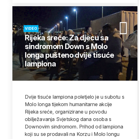
VIDEO
Rijeka sreće: Za djecu sa
sindromom Down s Molo
longa pušteno dvije tisuće
lampiona
Dvije tisuće lampiona poletjelo je u subotu s
Molo longa tijekom humanitarne akcije
Rijeka sreće, organizirane u povodu
obilježavanja Svjetskog dana osoba s
Downovim sindromom. Prihod od lampiona
koji su se prodavali na Korzu i Molo longu