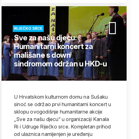
RIJEČKO SRCE
Sve za našu djecu:
Humanitarni koncert za
mališane s down
sindromom održan u HKD-u
U Hrvatskom kulturnom domu na Sušaku
sinoć se održao prvi humanitarni koncert u
sklopu ovogodišnje humanitarne akcije
„Sve za našu djecu“ u organizaciji Kanala
Ri i Udruge Riječko srce. Kompletan prihod
od ulaznica namijenjen je uređenju