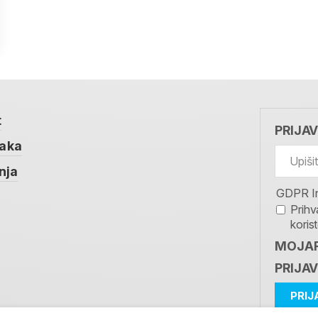
t
PRIJA
taka
nja
GDPR I
Prihv
koris
MOJAR
PRIJAV