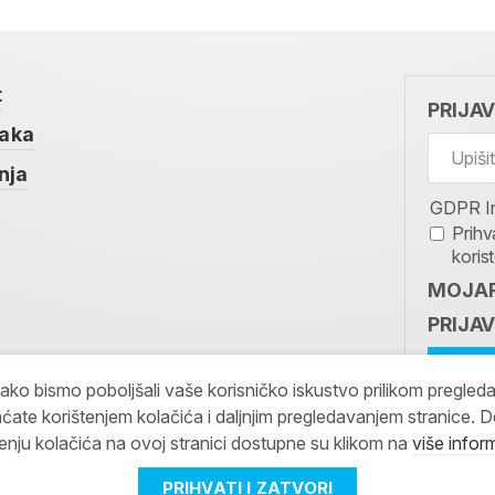
t
PRIJA
taka
nja
GDPR I
Prihv
koris
MOJAR
PRIJAV
kako bismo poboljšali vaše korisničko iskustvo prilikom pregled
ćate korištenjem kolačića i daljnjim pregledavanjem stranice. D
tenju kolačića na ovoj stranici dostupne su klikom na
više infor
PRIHVATI I ZATVORI