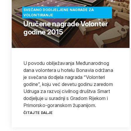
SVEČANO DODIJELJENE NAGRADE ZA
VOLONTIRANJE
Uručene nagrade Volonter
godine 2015
U povodu obilježavanja Međunarodnog
dana volontera u hotelu Bonavia održana
je svečana dodjela nagrada “Volonteri
godine”, koju već devetu godinu zaredom
Udruga za razvoj civilnog društva Smart
dodjeljuje u suradnji s Gradom Rijekom i
Primorsko-goranskom županijom.
ČITAJTE DALJE