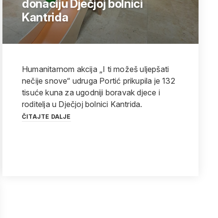
donaciju Dječjoj bolnici
Kantrida
Humanitarnom akcija „I ti možeš uljepšati
nečije snove“ udruga Portić prikupila je 132
tisuće kuna za ugodniji boravak djece i
roditelja u Dječjoj bolnici Kantrida.
ČITAJTE DALJE