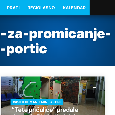
PRATI
RECIGLASNO
KALENDAR
-za-promicanje-
-portic
USPJEH HUMANITARNE AKCIJE
“Tete pričalice” predale