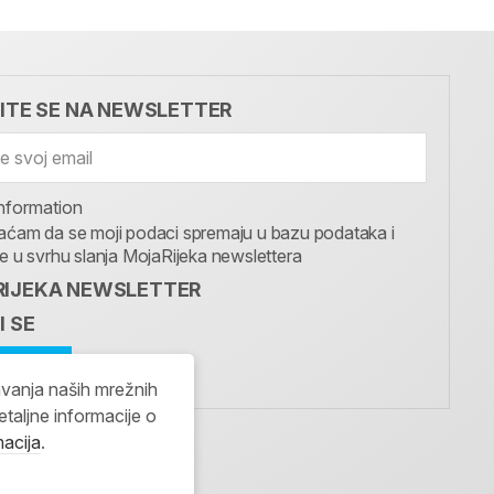
VITE SE NA NEWSLETTER
nformation
aćam da se moji podaci spremaju u bazu podataka i
te u svrhu slanja MojaRijeka newslettera
IJEKA NEWSLETTER
I SE
avanja naših mrežnih
etaljne informacije o
macija
.