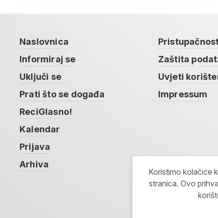
Naslovnica
Pristupačnos
Informiraj se
Zaštita poda
Uključi se
Uvjeti korište
Prati što se događa
Impressum
ReciGlasno!
Kalendar
Prijava
Arhiva
Koristimo kolačiće 
stranica. Ovo prihva
koriš