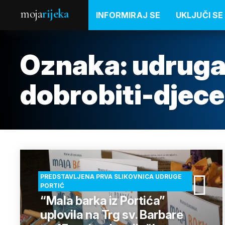
moja
rijeka
INFORMIRAJ SE
UKLJUČI SE
Oznaka:
udruga
dobrobiti-djece
PREDSTAVLJENA PRVA SLIKOVNICA UDRUGE
PORTIĆ
“Mala barka iz Portića”
uplovila na Trg sv. Barbare