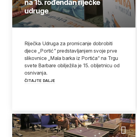
na 15. rođendan riječke
udruge
Riječka Udruga za promicanje dobrobiti
djece „Portić“ predstavljanjem svoje prve
slikovnice „Mala barka iz Portića“ na Trgu
svete Barbare obilježila je 15. obljetnicu od
osnivanja.
ČITAJTE DALJE