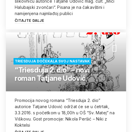
slikovnicu autorice Tatjane Udović mag. cult. „Mići
Halubajski zvončari“. Pisana je na čakavštini i
namijenjena najmlađoj publici
ČITAJTE DALJE
TRIESDUJA DOČEKALA SVOJ NASTAVAK
“Triesduja 2. dio” – novi
roman Tatjane Udović
Promocija novog romana “Triesduja 2. dio”
autorice Tatjane Udović održat će se u četrtak,
3.3.2016. s početkom u 18,00h u OŠ “Sv. Matej” na
Viškovu. Gost promocije: Nikola Peršić – Niki z
Koktelsi