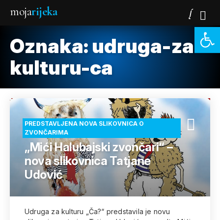
moja
rijeka
Open 
Oznaka:
udruga-za-
kulturu-ca
PREDSTAVLJENA NOVA SLIKOVNICA O
ZVONČARIMA
„Mići Halubajski zvončari“ –
nova slikovnica Tatjane
Udović
Udruga za kulturu „Ča?“ predstavila je novu