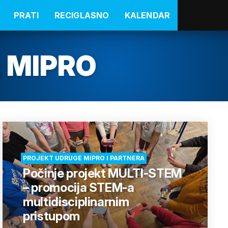
PRATI
RECIGLASNO
KALENDAR
a MIPRO
PROJEKT UDRUGE MIPRO I PARTNERA
Počinje projekt MULTI-STEM
– promocija STEM-a
multidisciplinarnim
pristupom