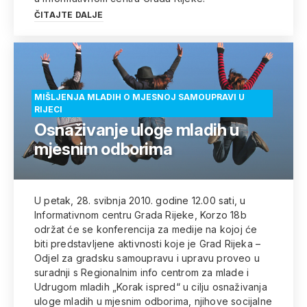
ČITAJTE DALJE
MIŠLJENJA MLADIH O MJESNOJ SAMOUPRAVI U
RIJECI
Osnaživanje uloge mladih u
mjesnim odborima
U petak, 28. svibnja 2010. godine 12.00 sati, u
Informativnom centru Grada Rijeke, Korzo 18b
održat će se konferencija za medije na kojoj će
biti predstavljene aktivnosti koje je Grad Rijeka –
Odjel za gradsku samoupravu i upravu proveo u
suradnji s Regionalnim info centrom za mlade i
Udrugom mladih „Korak ispred“ u cilju osnaživanja
uloge mladih u mjesnim odborima, njihove socijalne