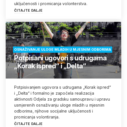
uključenosti i promicanja volonterstva.
ČITAJTE DALJE
OSNAŽIVANJE ULOGE MLADIH U MJESNIM ODBORIMA
Potpisani ugovori s udrugama
„Korak ispred“ i „Delta“
Potpisivanjem ugovora s udrugama „Korak ispred“
i „Delta“ i formalno je započela realizacija
aktivnosti Odjela za gradsku samoupravu i upravu
usmjerenih osnaživanju uloge mladih u mjesnim
odborima, njihove socijalne uključenosti i
promicanja volontiranja.
ČITAJTE DALJE