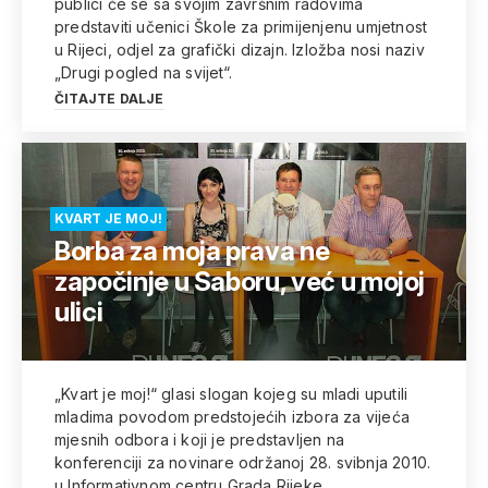
publici će se sa svojim završnim radovima
predstaviti učenici Škole za primijenjenu umjetnost
u Rijeci, odjel za grafički dizajn. Izložba nosi naziv
„Drugi pogled na svijet“.
ČITAJTE DALJE
KVART JE MOJ!
Borba za moja prava ne
započinje u Saboru, već u mojoj
ulici
„Kvart je moj!“ glasi slogan kojeg su mladi uputili
mladima povodom predstojećih izbora za vijeća
mjesnih odbora i koji je predstavljen na
konferenciji za novinare održanoj 28. svibnja 2010.
u Informativnom centru Grada Rijeke.