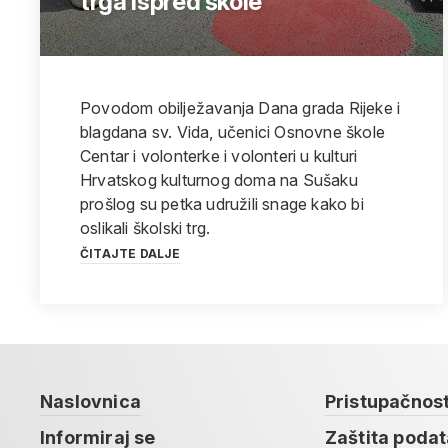
trga ispred škole
Povodom obilježavanja Dana grada Rijeke i
blagdana sv. Vida, učenici Osnovne škole
Centar i volonterke i volonteri u kulturi
Hrvatskog kulturnog doma na Sušaku
prošlog su petka udružili snage kako bi
oslikali školski trg.
ČITAJTE DALJE
Naslovnica
Pristupačnos
Informiraj se
Zaštita poda