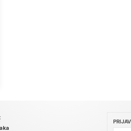
t
PRIJA
taka