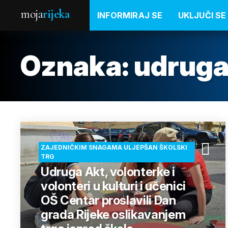
moja
rijeka
INFORMIRAJ SE
UKLJUČI SE
Oznaka:
udruga
ZAJEDNIČKIM SNAGAMA ULJEPŠAN ŠKOLSKI
TRG
Udruga Akt, volonterke i
volonteri u kulturi i učenici
OŠ Centar proslavili Dan
grada Rijeke oslikavanjem