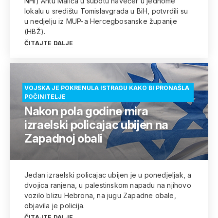
NHI) Antu Malića u subotu navečer u jednome
lokalu u središtu Tomislavgrada u BiH, potvrdili su
u nedjelju iz MUP-a Hercegbosanske županije
(HBŽ).
ČITAJTE DALJE
VOJSKA JE POKRENULA ISTRAGU KAKO BI PRONAŠLA
POČINITELJE
Nakon pola godine mira
izraelski policajac ubijen na
Zapadnoj obali
Jedan izraelski policajac ubijen je u ponedjeljak, a
dvojica ranjena, u palestinskom napadu na njihovo
vozilo blizu Hebrona, na jugu Zapadne obale,
objavila je policija.
ČITAJTE DALJE