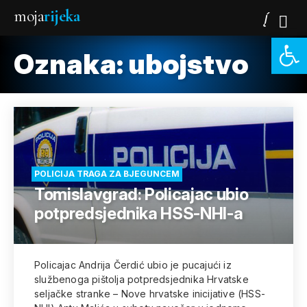
moja
rijeka
Open 
Oznaka:
ubojstvo
POLICIJA TRAGA ZA BJEGUNCEM
Tomislavgrad: Policajac ubio
potpredsjednika HSS-NHI-a
Policajac Andrija Čerdić ubio je pucajući iz
službenoga pištolja potpredsjednika Hrvatske
seljačke stranke – Nove hrvatske inicijative (HSS-