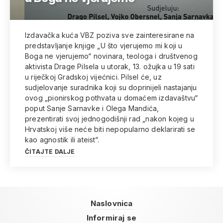
Izdavačka kuća VBZ poziva sve zainteresirane na
predstavljanje knjige „U što vjerujemo mi koji u
Boga ne vjerujemo“ novinara, teologa i društvenog
aktivista Drage Pilsela u utorak, 13. ožujka u 19 sati
u riječkoj Gradskoj vijećnici. Pilsel će, uz
sudjelovanje suradnika koji su doprinijeli nastajanju
ovog „pionirskog pothvata u domaćem izdavaštvu“
poput Sanje Sarnavke i Olega Mandića,
prezentirati svoj jednogodišnji rad „nakon kojeg u
Hrvatskoj više neće biti nepopularno deklarirati se
kao agnostik ili ateist“.
ČITAJTE DALJE
Naslovnica
Informiraj se