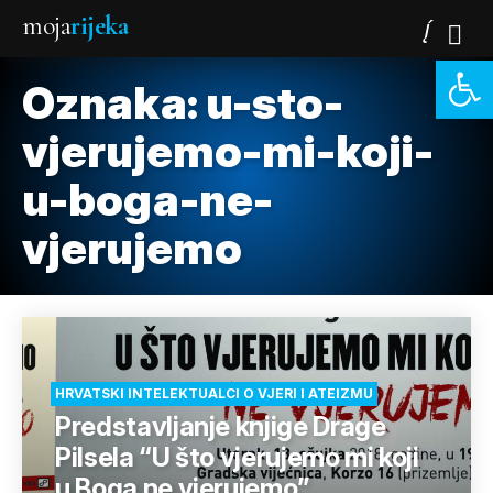
moja
rijeka
Open 
Oznaka:
u-sto-
vjerujemo-mi-koji-
u-boga-ne-
vjerujemo
HRVATSKI INTELEKTUALCI O VJERI I ATEIZMU
Predstavljanje knjige Drage
Pilsela “U što vjerujemo mi koji
u Boga ne vjerujemo”