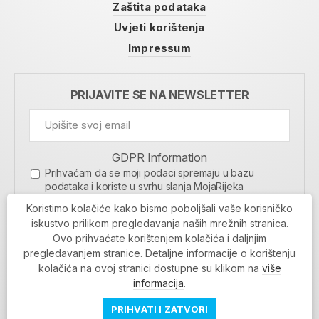
Zaštita podataka
Uvjeti korištenja
Impressum
PRIJAVITE SE NA NEWSLETTER
GDPR Information
Prihvaćam da se moji podaci spremaju u bazu
podataka i koriste u svrhu slanja MojaRijeka
newslettera
Koristimo kolačiće kako bismo poboljšali vaše korisničko
MOJARIJEKA NEWSLETTER
iskustvo prilikom pregledavanja naših mrežnih stranica.
Ovo prihvaćate korištenjem kolačića i daljnjim
PRIJAVI SE
pregledavanjem stranice. Detaljne informacije o korištenju
kolačića na ovoj stranici dostupne su klikom na
više
informacija
.
PRIHVATI I ZATVORI
Povratak na vrh