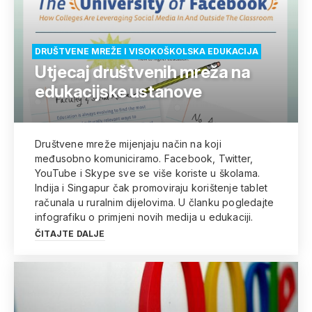
DRUŠTVENE MREŽE I VISOKOŠKOLSKA EDUKACIJA
Utjecaj društvenih mreža na
edukacijske ustanove
Društvene mreže mijenjaju način na koji
međusobno komuniciramo. Facebook, Twitter,
YouTube i Skype sve se više koriste u školama.
Indija i Singapur čak promoviraju korištenje tablet
računala u ruralnim dijelovima. U članku pogledajte
infografiku o primjeni novih medija u edukaciji.
ČITAJTE DALJE