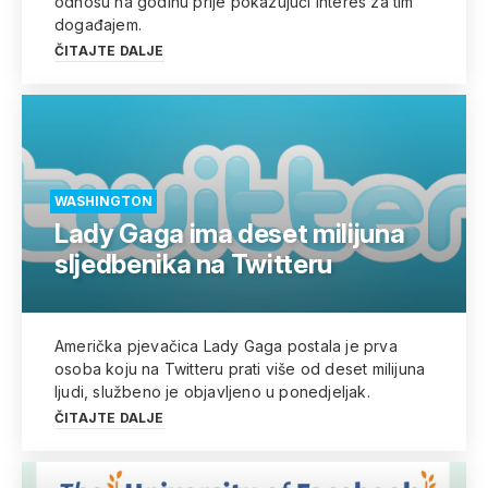
odnosu na godinu prije pokazujući interes za tim
događajem.
ČITAJTE DALJE
WASHINGTON
Lady Gaga ima deset milijuna
sljedbenika na Twitteru
Američka pjevačica Lady Gaga postala je prva
osoba koju na Twitteru prati više od deset milijuna
ljudi, službeno je objavljeno u ponedjeljak.
ČITAJTE DALJE