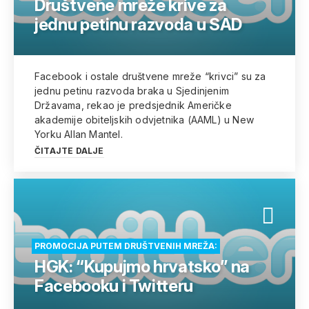
Društvene mreže krive za
jednu petinu razvoda u SAD
Facebook i ostale društvene mreže “krivci” su za
jednu petinu razvoda braka u Sjedinjenim
Državama, rekao je predsjednik Američke
akademije obiteljskih odvjetnika (AAML) u New
Yorku Allan Mantel.
ČITAJTE DALJE
PROMOCIJA PUTEM DRUŠTVENIH MREŽA:
HGK: “Kupujmo hrvatsko” na
Facebooku i Twitteru