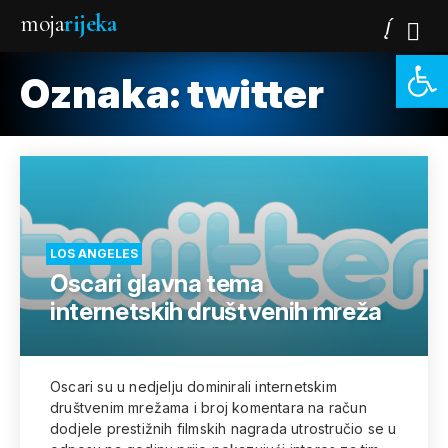
moja
rijeka
Open 
Oznaka:
twitter
LOS ANGELES
Oscari glavna tema
internetskih društvenih mreža
Oscari su u nedjelju dominirali internetskim
društvenim mrežama i broj komentara na račun
dodjele prestižnih filmskih nagrada utrostručio se u