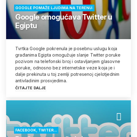
GOOGLE POMAŽE LJUDIMA NA TERENU:
Google omogućava Twitter u
Egiptu
Tvrtka Google pokrenula je posebnu uslugu koja
građanima Egipta omogužuje slanje Twitter poruke
pozivom na telefonski broj i ostavljanjem glasovne
poruke, odnosno bez internetske veze koja je i
dalje prekinuta u toj zemlji potresenoj cjelotjednim
antivladinim prosvjedima.
ČITAJTE DALJE
FACEBOOK, TWITER...