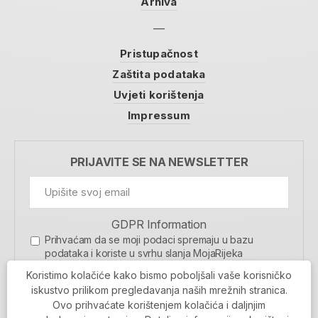
Arhiva
Pristupačnost
Zaštita podataka
Uvjeti korištenja
Impressum
PRIJAVITE SE NA NEWSLETTER
GDPR Information
Prihvaćam da se moji podaci spremaju u bazu
podataka i koriste u svrhu slanja MojaRijeka
newslettera
Koristimo kolačiće kako bismo poboljšali vaše korisničko
MOJARIJEKA NEWSLETTER
iskustvo prilikom pregledavanja naših mrežnih stranica.
Ovo prihvaćate korištenjem kolačića i daljnjim
PRIJAVI SE