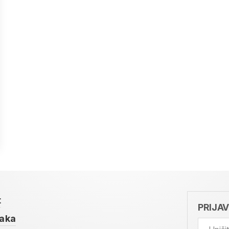
t
PRIJA
taka