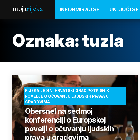
moja
rijeka
INFORMIRAJ SE
UKLJUČI SE
Oznaka:
tuzla
RIJEKA JEDINI HRVATSKI GRAD POTPISNIK
POVELJE O OČUVANJU LJUDSKIH PRAVA U
GRADOVIMA
Obersnel na sedmoj
konferenciji o Europskoj
povelji o očuvanju ljudskih
prava u gradovima